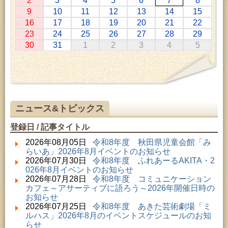
2
3
4
5
6
7
8
2026年07月11日 ～ 2026年08月30日 (秋田市)
9
10
11
12
13
14
15
特別展「わけあって絶滅しました。展」
16
17
18
19
20
21
22
2026年07月14日 ～ 2026年08月23日 (秋田市)
23
24
25
26
27
28
29
子どもの読書活動推進事業「夏休みは図書館へ行こ
30
31
1
2
3
4
5
う－みんなの読みたい！知りたい！学びたい！をお
手伝いします－」（資料展示）
2026年07月25日 ～ 2026年09月06日 (美郷町)
美郷町学友館特別展「加藤明見 森に生きるツキノワ
グマ～1年の記録～」
2026年08月01日 ～ 2026年08月16日 (秋田市)
音と会話を楽しむ朝の図書館
ニュース&トピックス
2026年08月01日 ～ 2026年08月23日 (秋田市)
乳幼児・青少年教育「図書館クイズラリー」
登録日 / 記事タイトル
2026年08月01日 ～ 2026年09月23日 (秋田市)
おかえりなさい！佐竹本三十六歌仙絵とゆかりの名
2026年08月05日
令和8年度 秋田県児童会館「み
品
らいあ」2026年8月イベントのお知らせ
2026年08月01日 ～ 2026年08月23日 (大館市)
2026年07月30日
令和8年度 ふれあーるAKITA・2
清澄コレクション未公開絵画展
026年8月イベントのお知らせ
2026年08月01日 ～ 2026年09月23日 (秋田市)
2026年07月28日
令和8年度 コミュニケーション
佐竹氏の名宝、雄大なる歴史を想う～武と雅～
カフェ～アサーティブに語ろう～2026年開催日時の
2026年08月01日 ～ 2026年08月30日 (秋田市)
お知らせ
乳幼児・青少年教育「夏休み資料展示」
2026年07月25日
令和8年度 あきた芸術劇場「ミ
2026年08月01日 ～ 2026年08月25日 (秋田市)
ルハス」2026年8月のイベントスケジュールのお知
工房雑がみランド2026
らせ