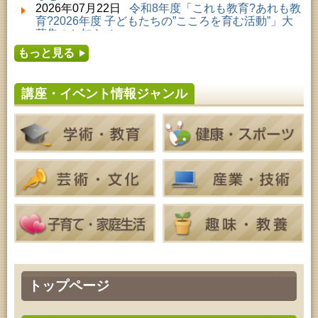
2026年08月01日 ～ 2026年08月23日 (秋田市)
2026年07月22日
令和8年度「これも教育?あれも教
子どもの読書活動推進事業「夏休みは図書館へ行こ
育?2026年度 子どもたちの”こころを育む活動”」大
う－みんなの読みたい！知りたい！学びたい！をお
募集のお知らせ
手伝いします－」（資料展示）
2026年07月16日
令和8年度「中央シルバーエリア
2026年08月01日 ～ 2026年08月30日 (秋田市)
もっと見る
夏休み親子体験教室」募集のお知らせ
成人教育「研修室開放」
2026年07月14日
令和8年度 秋田県児童会館「み
2026年08月04日 ～ 2026年09月27日 (秋田市)
らいあ」2026年7月イベントのお知らせ
特別展「超写実 ホキ美術館名品展」
講座・イベント情報ジャンル
2026年07月11日
令和8年度 あきた芸術劇場「ミ
2026年08月07日 (秋田市)
ルハス」2026年7月のイベントスケジュールのお知
青少年教育「点字体験教室」
らせ
2026年08月07日 (秋田市)
2026年07月10日
令和8年度 株式会社パソナ「キ
高齢者教育「南星大学」
ャリアコンサルタント相談」のお知らせ
2026年08月07日 (秋田市)
2026年07月10日
令和8年度 株式会社パソナ「キ
乳幼児・青少年教育「夏休み子ども講座『マーブル
ャリア形成リスキリング支援センター」紹介のお知
アートでツリー＆ネックレスを作ってみよう』」
らせ
2026年08月08日 (秋田市)
乳幼児・青少年教育「朝のこどもとしょかんタイ
ム」
2026年08月08日 (秋田市)
乳幼児教育「おはなしの会」
2026年08月08日 (秋田市)
乳幼児教育・青少年教育「おりがみの会」
2026年08月08日 (秋田市)
トップページ
乳幼児教育「フォンテ文庫のおはなし会」
2026年08月08日 (秋田市)