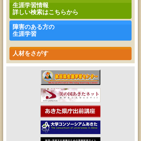
青少年・家庭・成人教育「不思議アートのぞき箱ワ
生涯学習情報
ークショップ」
詳しい検索はこちらから
2026年08月09日 (秋田市)
青少年・家庭・成人教育「不思議アートのぞき箱ワ
ークショップ」
障害のある方の
2026年08月11日 (秋田市)
生涯学習
令和8年度 椎名雄一郎オルガンレクチャーコンサー
ト
2026年08月14日 (秋田市)
成人教育「古文書解読講座」
人材をさがす
2026年08月15日 (秋田市)
乳幼児教育「作ってあそぼう工作会『レインボース
ティック』を作ろう！」
2026年08月15日 (秋田市)
乳幼児教育「パンダのえほん修理屋さん」
2026年08月15日 (秋田市)
乳幼児教育・青少年教育「おはなしの会」
2026年08月17日 (秋田市)
家庭教育「わくわく家族講座」
2026年08月17日 (秋田市)
女性教育「ミセスセミナー大住」
2026年08月17日 (秋田市)
高齢者教育「茨島七丁目地区高齢者学級」
2026年08月18日 (秋田市)
高齢者教育「秋田おもと高齢者大学」