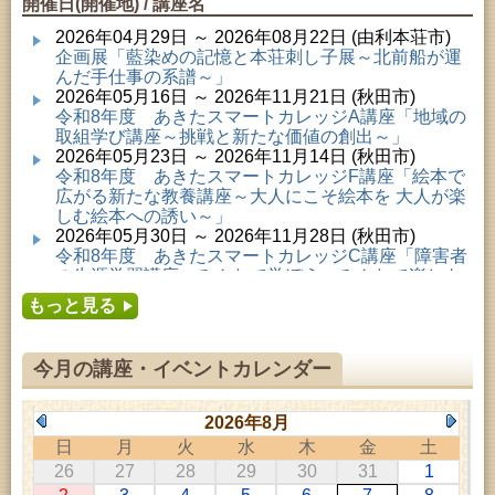
開催日(開催地) / 講座名
2026年04月29日 ～ 2026年08月22日 (由利本荘市)
企画展「藍染めの記憶と本荘刺し子展～北前船が運
んだ手仕事の系譜～」
2026年05月16日 ～ 2026年11月21日 (秋田市)
令和8年度 あきたスマートカレッジA講座「地域の
取組学び講座～挑戦と新たな価値の創出～」
2026年05月23日 ～ 2026年11月14日 (秋田市)
令和8年度 あきたスマートカレッジF講座「絵本で
広がる新たな教養講座～大人にこそ絵本を 大人が楽
しむ絵本への誘い～」
2026年05月30日 ～ 2026年11月28日 (秋田市)
令和8年度 あきたスマートカレッジC講座「障害者
の生涯学習講座～みんなで学ぼう、みんなで楽しも
う～」
もっと見る
2026年06月02日 ～ 2026年11月30日 (秋田市)
令和8年度前期「かぞくぶっくぱっく」
2026年06月06日 ～ 2026年10月17日 (秋田市)
今月の講座・イベントカレンダー
令和8年度 あきたスマートカレッジD講座「防災講
座～自助力と共助力を高める～」
2026年06月27日 ～ 2026年09月05日 (秋田市)
2026年8月
令和8年度 あきたスマートカレッジB講座「熟議フ
日
月
火
水
木
金
土
ァシリテーター講座 ～熟議をつくろう！～」
26
27
28
29
30
31
1
2026年07月01日 ～ 2026年09月23日 (仙北市)
千葉克介写真展 ～自然の息吹～