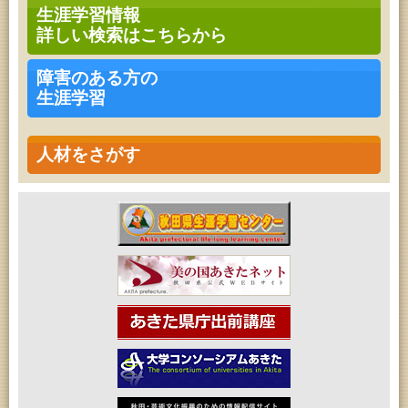
高齢者教育「南星大学」
生涯学習情報
2026年08月08日 (秋田市)
詳しい検索はこちらから
青少年・家庭・成人教育「不思議アートのぞき箱ワ
ークショップ」
2026年08月08日 (秋田市)
障害のある方の
乳幼児・青少年教育「朝のこどもとしょかんタイ
生涯学習
ム」
2026年08月08日 (秋田市)
乳幼児教育「フォンテ文庫のおはなし会」
2026年08月08日 (秋田市)
人材をさがす
乳幼児教育・青少年教育「おりがみの会」
2026年08月08日 (秋田市)
乳幼児教育「おはなしの会」
2026年08月09日 (秋田市)
青少年・家庭・成人教育「不思議アートのぞき箱ワ
ークショップ」
2026年08月11日 (秋田市)
令和8年度 椎名雄一郎オルガンレクチャーコンサー
ト
2026年08月14日 (秋田市)
成人教育「古文書解読講座」
2026年08月15日 (秋田市)
乳幼児教育「パンダのえほん修理屋さん」
2026年08月15日 (秋田市)
乳幼児教育・青少年教育「おはなしの会」