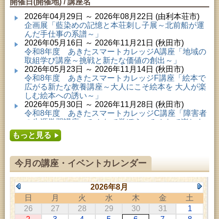
開催日(開催地) / 講座名
2026年04月29日 ～ 2026年08月22日 (由利本荘市)
企画展「藍染めの記憶と本荘刺し子展～北前船が運
んだ手仕事の系譜～」
2026年05月16日 ～ 2026年11月21日 (秋田市)
令和8年度 あきたスマートカレッジA講座「地域の
取組学び講座～挑戦と新たな価値の創出～」
2026年05月23日 ～ 2026年11月14日 (秋田市)
令和8年度 あきたスマートカレッジF講座「絵本で
広がる新たな教養講座～大人にこそ絵本を 大人が楽
しむ絵本への誘い～」
2026年05月30日 ～ 2026年11月28日 (秋田市)
令和8年度 あきたスマートカレッジC講座「障害者
の生涯学習講座～みんなで学ぼう、みんなで楽しも
う～」
もっと見る
2026年06月02日 ～ 2026年11月30日 (秋田市)
令和8年度前期「かぞくぶっくぱっく」
2026年06月06日 ～ 2026年10月17日 (秋田市)
今月の講座・イベントカレンダー
令和8年度 あきたスマートカレッジD講座「防災講
座～自助力と共助力を高める～」
2026年06月27日 ～ 2026年09月05日 (秋田市)
2026年8月
令和8年度 あきたスマートカレッジB講座「熟議フ
日
月
火
水
木
金
土
ァシリテーター講座 ～熟議をつくろう！～」
26
27
28
29
30
31
1
2026年07月01日 ～ 2026年09月23日 (仙北市)
千葉克介写真展 ～自然の息吹～