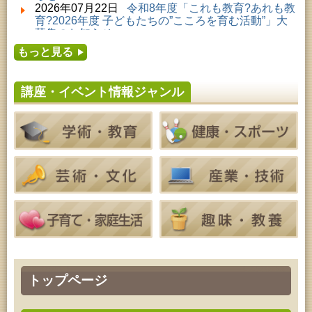
2026年08月01日 ～ 2026年08月23日 (秋田市)
2026年07月22日
令和8年度「これも教育?あれも教
子どもの読書活動推進事業「夏休みは図書館へ行こ
育?2026年度 子どもたちの”こころを育む活動”」大
う－みんなの読みたい！知りたい！学びたい！をお
募集のお知らせ
手伝いします－」（資料展示）
2026年07月16日
令和8年度「中央シルバーエリア
2026年08月01日 ～ 2026年08月25日 (秋田市)
もっと見る
夏休み親子体験教室」募集のお知らせ
工房雑がみランド2026
2026年07月14日
令和8年度 秋田県児童会館「み
2026年08月04日 ～ 2026年09月27日 (秋田市)
らいあ」2026年7月イベントのお知らせ
特別展「超写実 ホキ美術館名品展」
講座・イベント情報ジャンル
2026年07月11日
令和8年度 あきた芸術劇場「ミ
2026年08月06日 (秋田市)
ルハス」2026年7月のイベントスケジュールのお知
高齢者教育「しおかぜ大学」
らせ
2026年08月06日 (秋田市)
2026年07月10日
令和8年度 株式会社パソナ「キ
家庭教育「わくわく家族講座」
ャリアコンサルタント相談」のお知らせ
2026年08月06日 (秋田市)
2026年07月10日
令和8年度 株式会社パソナ「キ
青少年教育「親子チャレンジ体験活動推進事業『料
ャリア形成リスキリング支援センター」紹介のお知
理教室』」
らせ
2026年08月06日 (秋田市)
青少年教育 「THE KAGAKU」
2026年08月06日 (秋田市)
家庭教育「中央家庭教育学級」
2026年08月07日 (秋田市)
乳幼児・青少年教育「夏休み子ども講座『マーブル
アートでツリー＆ネックレスを作ってみよう』」
2026年08月07日 (秋田市)
トップページ
青少年教育「点字体験教室」
2026年08月07日 (秋田市)