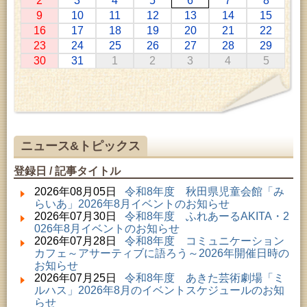
2
3
4
5
6
7
8
2026年07月11日 ～ 2026年08月30日 (秋田市)
9
10
11
12
13
14
15
特別展「わけあって絶滅しました。展」
16
17
18
19
20
21
22
2026年07月14日 ～ 2026年08月23日 (秋田市)
23
24
25
26
27
28
29
子どもの読書活動推進事業「夏休みは図書館へ行こ
30
31
1
2
3
4
5
う－みんなの読みたい！知りたい！学びたい！をお
手伝いします－」（資料展示）
2026年07月25日 ～ 2026年09月06日 (美郷町)
美郷町学友館特別展「加藤明見 森に生きるツキノワ
グマ～1年の記録～」
2026年08月01日 ～ 2026年08月30日 (秋田市)
乳幼児・青少年教育「夏休み資料展示」
ニュース&トピックス
2026年08月01日 ～ 2026年08月30日 (秋田市)
成人教育「研修室開放」
登録日 / 記事タイトル
2026年08月01日 ～ 2026年08月23日 (秋田市)
乳幼児・青少年教育「図書館クイズラリー」
2026年08月05日
令和8年度 秋田県児童会館「み
2026年08月01日 ～ 2026年09月23日 (秋田市)
らいあ」2026年8月イベントのお知らせ
おかえりなさい！佐竹本三十六歌仙絵とゆかりの名
2026年07月30日
令和8年度 ふれあーるAKITA・2
品
026年8月イベントのお知らせ
2026年08月01日 ～ 2026年08月23日 (大館市)
2026年07月28日
令和8年度 コミュニケーション
清澄コレクション未公開絵画展
カフェ～アサーティブに語ろう～2026年開催日時の
2026年08月01日 ～ 2026年08月16日 (秋田市)
お知らせ
音と会話を楽しむ朝の図書館
2026年07月25日
令和8年度 あきた芸術劇場「ミ
2026年08月01日 ～ 2026年09月23日 (秋田市)
ルハス」2026年8月のイベントスケジュールのお知
佐竹氏の名宝、雄大なる歴史を想う～武と雅～
らせ