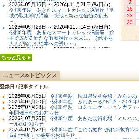
9
2026年05月16日 ～ 2026年11月21日 (秋田市)
16
令和8年度 あきたスマートカレッジA講座「地
域の取組学び講座～挑戦と新たな価値の創出
23
～」
30
2026年05月23日 ～ 2026年11月14日 (秋田市)
令和8年度 あきたスマートカレッジF講座「絵
本で広がる新たな教養講座～大人にこそ絵本を
大人が楽しむ絵本への誘い～」
2026年05月30日 ～ 2026年11月28日 (秋田市)
令和8年度 あきたスマートカレッジC講座「障
もっと見る
害者の生涯学習講座～みんなで学ぼう、みんな
で楽しもう～」
2026年06月02日 ～ 2026年11月30日 (秋田市)
ニュース&トピックス
令和8年度前期「かぞくぶっくぱっく」
2026年06月06日 ～ 2026年10月17日 (秋田市)
登録日 / 記事タイトル
令和8年度 あきたスマートカレッジD講座「防
災講座～自助力と共助力を高める～」
2026年08月05日
令和8年度 秋田県児童会館「みらいあ」
2026年06月27日 ～ 2026年09月05日 (秋田市)
2026年07月30日
令和8年度 ふれあーるAKITA・202
令和8年度 あきたスマートカレッジB講座「熟
2026年07月28日
令和8年度 コミュニケーションカフェ～
議ファシリテーター講座 ～熟議をつくろう！
年開催日時のお知らせ
～」
2026年07月25日
令和8年度 あきた芸術劇場「ミルハス」
2026年07月01日 ～ 2026年09月23日 (仙北市)
ールのお知らせ
千葉克介写真展 ～自然の息吹～
2026年07月22日
令和8年度「これも教育?あれも教育?20
2026年07月11日 ～ 2026年08月30日 (秋田市)
育む活動”」大募集のお知らせ
特別展「わけあって絶滅しました。展」