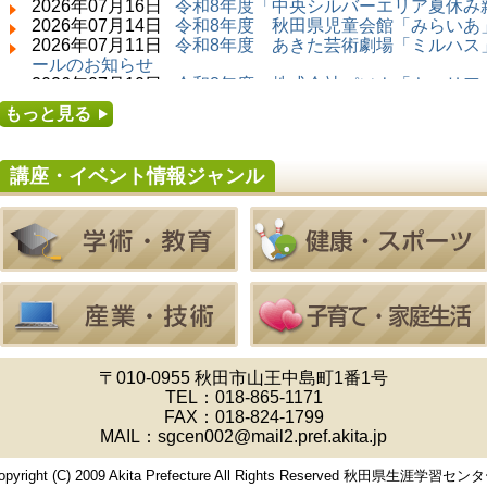
2026年07月16日
令和8年度「中央シルバーエリア夏休み
2026年07月14日 ～ 2026年08月23日 (秋田市)
2026年07月14日
令和8年度 秋田県児童会館「みらいあ」
子どもの読書活動推進事業「夏休みは図書館へ
2026年07月11日
令和8年度 あきた芸術劇場「ミルハス」
行こう－みんなの読みたい！知りたい！学びた
ールのお知らせ
い！をお手伝いします－」（資料展示）
2026年07月10日
令和8年度 株式会社パソナ「キャリア
2026年07月25日 ～ 2026年09月06日 (美郷町)
せ
もっと見る
美郷町学友館特別展「加藤明見 森に生きるツキ
2026年07月10日
令和8年度 株式会社パソナ「キャリア
ノワグマ～1年の記録～」
ー」紹介のお知らせ
2026年08月01日 ～ 2026年08月30日 (秋田市)
講座・イベント情報ジャンル
成人教育「研修室開放」
2026年08月01日 ～ 2026年08月23日 (大館市)
清澄コレクション未公開絵画展
2026年08月01日 ～ 2026年09月23日 (秋田市)
佐竹氏の名宝、雄大なる歴史を想う～武と雅～
2026年08月01日 ～ 2026年08月16日 (秋田市)
音と会話を楽しむ朝の図書館
2026年08月01日 ～ 2026年08月23日 (秋田市)
乳幼児・青少年教育「図書館クイズラリー」
2026年08月01日 ～ 2026年08月30日 (秋田市)
乳幼児・青少年教育「夏休み資料展示」
〒010-0955 秋田市山王中島町1番1号
2026年08月01日 ～ 2026年08月25日 (秋田市)
TEL：
018-865-1171
工房雑がみランド2026
FAX：018-824-1799
2026年08月01日 ～ 2026年08月23日 (秋田市)
MAIL：sgcen002@mail2.pref.akita.jp
子どもの読書活動推進事業「夏休みは図書館へ
行こう－みんなの読みたい！知りたい！学びた
opyright (C) 2009 Akita Prefecture All Rights Reserved 秋田県生涯学習セン