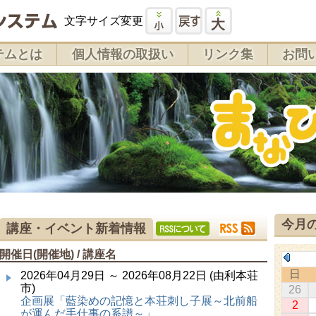
文字サイズ変更
テムとは
個人情報の取扱い
リンク集
お問
今月
講座・イベント新着情報
開催日(開催地) / 講座名
日
2026年04月29日 ～ 2026年08月22日 (由利本荘
市)
26
企画展「藍染めの記憶と本荘刺し子展～北前船
2
が運んだ手仕事の系譜～」