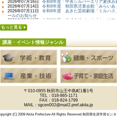
2026年07月16日
令和8年度「中央シルバーエリア夏休み
2026年07月14日 ～ 2026年08月23日 (秋田市)
2026年07月14日
令和8年度 秋田県児童会館「みらいあ」
子どもの読書活動推進事業「夏休みは図書館へ
2026年07月11日
令和8年度 あきた芸術劇場「ミルハス」
行こう－みんなの読みたい！知りたい！学びた
ールのお知らせ
い！をお手伝いします－」（資料展示）
2026年07月10日
令和8年度 株式会社パソナ「キャリア
2026年07月25日 ～ 2026年09月06日 (美郷町)
せ
もっと見る
美郷町学友館特別展「加藤明見 森に生きるツキ
2026年07月10日
令和8年度 株式会社パソナ「キャリア
ノワグマ～1年の記録～」
ー」紹介のお知らせ
2026年08月01日 ～ 2026年08月30日 (秋田市)
講座・イベント情報ジャンル
成人教育「研修室開放」
2026年08月01日 ～ 2026年08月23日 (大館市)
清澄コレクション未公開絵画展
2026年08月01日 ～ 2026年09月23日 (秋田市)
佐竹氏の名宝、雄大なる歴史を想う～武と雅～
2026年08月01日 ～ 2026年08月16日 (秋田市)
音と会話を楽しむ朝の図書館
2026年08月01日 ～ 2026年08月23日 (秋田市)
乳幼児・青少年教育「図書館クイズラリー」
2026年08月01日 ～ 2026年08月30日 (秋田市)
乳幼児・青少年教育「夏休み資料展示」
〒010-0955 秋田市山王中島町1番1号
2026年08月01日 ～ 2026年08月25日 (秋田市)
TEL：
018-865-1171
工房雑がみランド2026
FAX：018-824-1799
2026年08月01日 ～ 2026年08月23日 (秋田市)
MAIL：sgcen002@mail2.pref.akita.jp
子どもの読書活動推進事業「夏休みは図書館へ
行こう－みんなの読みたい！知りたい！学びた
opyright (C) 2009 Akita Prefecture All Rights Reserved 秋田県生涯学習セン