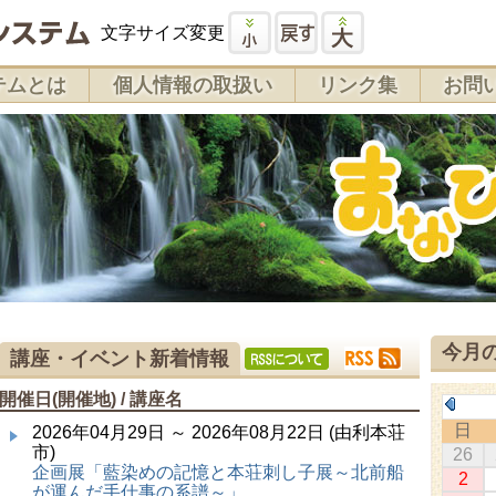
文字サイズ変更
テムとは
個人情報の取扱い
リンク集
お問
今月
講座・イベント新着情報
開催日(開催地) / 講座名
日
2026年04月29日 ～ 2026年08月22日 (由利本荘
市)
26
企画展「藍染めの記憶と本荘刺し子展～北前船
2
が運んだ手仕事の系譜～」