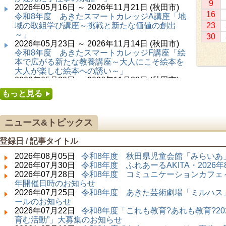
9
2026年05月16日 ～ 2026年11月21日 (秋田市)
16
令和8年度 あきたスマートカレッジA講座「地
域の取組学び講座～挑戦と新たな価値の創出
23
～」
30
2026年05月23日 ～ 2026年11月14日 (秋田市)
令和8年度 あきたスマートカレッジF講座「絵
本で広がる新たな教養講座～大人にこそ絵本を
大人が楽しむ絵本への誘い～」
2026年05月30日 ～ 2026年11月28日 (秋田市)
令和8年度 あきたスマートカレッジC講座「障
もっと見る
害者の生涯学習講座～みんなで学ぼう、みんな
で楽しもう～」
2026年06月02日 ～ 2026年11月30日 (秋田市)
ニュース&トピックス
令和8年度前期「かぞくぶっくぱっく」
2026年06月06日 ～ 2026年10月17日 (秋田市)
登録日 / 記事タイトル
令和8年度 あきたスマートカレッジD講座「防
災講座～自助力と共助力を高める～」
2026年08月05日
令和8年度 秋田県児童会館「みらいあ」
2026年06月27日 ～ 2026年09月05日 (秋田市)
2026年07月30日
令和8年度 ふれあーるAKITA・202
令和8年度 あきたスマートカレッジB講座「熟
2026年07月28日
令和8年度 コミュニケーションカフェ～
議ファシリテーター講座 ～熟議をつくろう！
年開催日時のお知らせ
～」
2026年07月25日
令和8年度 あきた芸術劇場「ミルハス」
2026年07月01日 ～ 2026年09月23日 (仙北市)
ールのお知らせ
千葉克介写真展 ～自然の息吹～
2026年07月22日
令和8年度「これも教育?あれも教育?20
2026年07月11日 ～ 2026年08月30日 (秋田市)
育む活動”」大募集のお知らせ
特別展「わけあって絶滅しました。展」