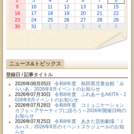
2
3
4
5
6
7
8
2026年07月11日 ～ 2026年08月30日 (秋田市)
9
10
11
12
13
14
15
特別展「わけあって絶滅しました。展」
16
17
18
19
20
21
22
2026年07月14日 ～ 2026年08月23日 (秋田市)
23
24
25
26
27
28
29
子どもの読書活動推進事業「夏休みは図書館へ行こ
30
31
1
2
3
4
5
う－みんなの読みたい！知りたい！学びたい！をお
手伝いします－」（資料展示）
2026年07月25日 ～ 2026年09月06日 (美郷町)
美郷町学友館特別展「加藤明見 森に生きるツキノワ
グマ～1年の記録～」
2026年08月01日 ～ 2026年08月30日 (秋田市)
乳幼児・青少年教育「夏休み資料展示」
ニュース&トピックス
2026年08月01日 ～ 2026年08月30日 (秋田市)
成人教育「研修室開放」
登録日 / 記事タイトル
2026年08月01日 ～ 2026年08月23日 (秋田市)
子どもの読書活動推進事業「夏休みは図書館へ行こ
2026年08月05日
令和8年度 秋田県児童会館「み
う－みんなの読みたい！知りたい！学びたい！をお
らいあ」2026年8月イベントのお知らせ
手伝いします－」（資料展示）
2026年07月30日
令和8年度 ふれあーるAKITA・2
2026年08月01日 ～ 2026年08月16日 (秋田市)
026年8月イベントのお知らせ
音と会話を楽しむ朝の図書館
2026年07月28日
令和8年度 コミュニケーション
2026年08月01日 ～ 2026年08月23日 (秋田市)
カフェ～アサーティブに語ろう～2026年開催日時の
乳幼児・青少年教育「図書館クイズラリー」
お知らせ
2026年08月01日 ～ 2026年09月23日 (秋田市)
2026年07月25日
令和8年度 あきた芸術劇場「ミ
おかえりなさい！佐竹本三十六歌仙絵とゆかりの名
ルハス」2026年8月のイベントスケジュールのお知
品
らせ