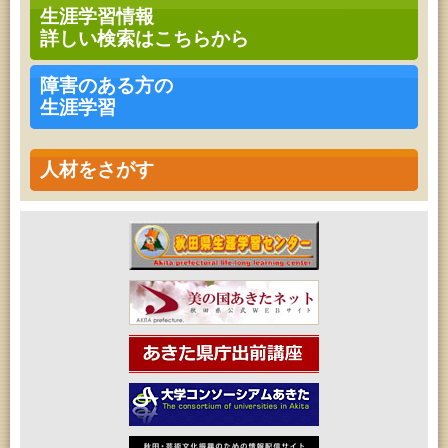
乳幼児教育・青少年教育「おはなしの会」
生涯学習情報
2026年08月17日 (秋田市)
詳しい検索はこちらから
高齢者教育「茨島七丁目地区高齢者学級」
2026年08月17日 (秋田市)
家庭教育「わくわく家族講座」
障害のある方の
2026年08月17日 (秋田市)
生涯学習
女性教育「ミセスセミナー大住」
2026年08月18日 (秋田市)
乳幼児教育「ペンギン幼児学級」
2026年08月18日 (秋田市)
人材をさがす
高齢者教育「泉地区高齢者学級」
2026年08月18日 (秋田市)
乳幼児・青少年教育「おはなしの会」
2026年08月18日 (秋田市)
女性教育「保戸野女性学級」
2026年08月18日 (秋田市)
高齢者教育「秋田おもと高齢者大学」
2026年08月19日 (秋田市)
成人教育「市民大学講座『佐竹史料館展示資料から
見る秋田藩と佐竹氏』」
2026年08月19日 (秋田市)
高齢者教育「川尻地区高齢者学級」
2026年08月19日 (秋田市)
女性教育「ひろば女性学級」
2026年08月19日 (秋田市)