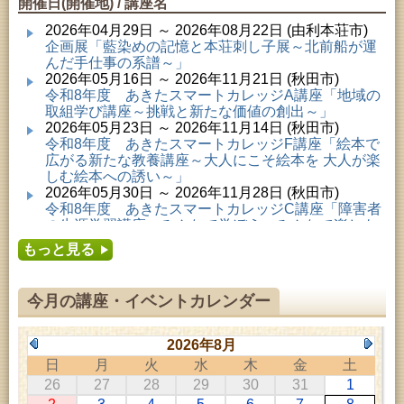
開催日(開催地) / 講座名
2026年04月29日 ～ 2026年08月22日 (由利本荘市)
企画展「藍染めの記憶と本荘刺し子展～北前船が運
んだ手仕事の系譜～」
2026年05月16日 ～ 2026年11月21日 (秋田市)
令和8年度 あきたスマートカレッジA講座「地域の
取組学び講座～挑戦と新たな価値の創出～」
2026年05月23日 ～ 2026年11月14日 (秋田市)
令和8年度 あきたスマートカレッジF講座「絵本で
広がる新たな教養講座～大人にこそ絵本を 大人が楽
しむ絵本への誘い～」
2026年05月30日 ～ 2026年11月28日 (秋田市)
令和8年度 あきたスマートカレッジC講座「障害者
の生涯学習講座～みんなで学ぼう、みんなで楽しも
う～」
もっと見る
2026年06月02日 ～ 2026年11月30日 (秋田市)
令和8年度前期「かぞくぶっくぱっく」
2026年06月06日 ～ 2026年10月17日 (秋田市)
今月の講座・イベントカレンダー
令和8年度 あきたスマートカレッジD講座「防災講
座～自助力と共助力を高める～」
2026年06月27日 ～ 2026年09月05日 (秋田市)
2026年8月
令和8年度 あきたスマートカレッジB講座「熟議フ
日
月
火
水
木
金
土
ァシリテーター講座 ～熟議をつくろう！～」
26
27
28
29
30
31
1
2026年07月01日 ～ 2026年09月23日 (仙北市)
千葉克介写真展 ～自然の息吹～