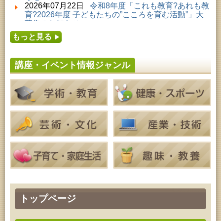
2026年08月01日 ～ 2026年09月23日 (秋田市)
2026年07月22日
令和8年度「これも教育?あれも教
佐竹氏の名宝、雄大なる歴史を想う～武と雅～
育?2026年度 子どもたちの”こころを育む活動”」大
2026年08月01日 ～ 2026年08月23日 (大館市)
募集のお知らせ
清澄コレクション未公開絵画展
2026年07月16日
令和8年度「中央シルバーエリア
2026年08月01日 ～ 2026年08月25日 (秋田市)
もっと見る
夏休み親子体験教室」募集のお知らせ
工房雑がみランド2026
2026年07月14日
令和8年度 秋田県児童会館「み
2026年08月04日 ～ 2026年09月27日 (秋田市)
らいあ」2026年7月イベントのお知らせ
特別展「超写実 ホキ美術館名品展」
講座・イベント情報ジャンル
2026年07月11日
令和8年度 あきた芸術劇場「ミ
2026年08月08日 ～ 2026年08月09日 (秋田市)
ルハス」2026年7月のイベントスケジュールのお知
青少年・成人・家庭教育「夏のファミリーキャン
らせ
プ」
2026年07月10日
令和8年度 株式会社パソナ「キ
2026年08月09日 (秋田市)
ャリアコンサルタント相談」のお知らせ
青少年・家庭・成人教育「不思議アートのぞき箱ワ
2026年07月10日
令和8年度 株式会社パソナ「キ
ークショップ」
ャリア形成リスキリング支援センター」紹介のお知
2026年08月11日 (秋田市)
らせ
令和8年度 椎名雄一郎オルガンレクチャーコンサー
ト
2026年08月14日 (秋田市)
成人教育「古文書解読講座」
2026年08月15日 (秋田市)
乳幼児教育「作ってあそぼう工作会『レインボース
ティック』を作ろう！」
2026年08月15日 (秋田市)
トップページ
乳幼児教育「パンダのえほん修理屋さん」
2026年08月15日 (秋田市)