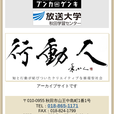
高齢者教育「北部高齢者大学」
2026年08月20日 (秋田市)
女性教育「八橋ひまわり女性学級」
2026年08月20日 (秋田市)
乳幼児教育「カンガルー乳幼児学級」
2026年08月20日 (秋田市)
女性教育「あかしあ婦人学級」
2026年08月20日 (秋田市)
女性教育「女性セミナー『ゆうわ』」
2026年08月20日 (秋田市)
成人教育「夏の暑さに負けない薬膳料理教室」
2026年08月21日 (秋田市)
高齢者教育「保戸野地区高齢者学級」
2026年08月21日 (秋田市)
成人教育「市民体験活動推進事業『料理教室』」
2026年08月21日 (秋田市)
高齢者教育「秋田鈴杖大学」
2026年08月22日 (秋田市)
乳幼児・青少年教育「英語で楽しむおはなしの会」
アーカイブサイトです
2026年08月22日 (秋田市)
令和8年度 鈴木昭寿ウクレレライブ（アトリオンワ
ンコインコンサートVol.68）
〒010-0955 秋田市山王中島町1番1号
2026年08月22日 (能代市)
018-865-1171
TEL：
市民おもしろ塾2026年8月例会 第177回「菅江真澄
FAX：018-824-1799
が見た能代山本」