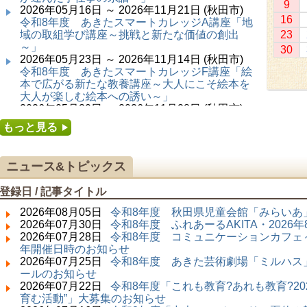
9
2026年05月16日 ～ 2026年11月21日 (秋田市)
16
令和8年度 あきたスマートカレッジA講座「地
域の取組学び講座～挑戦と新たな価値の創出
23
～」
30
2026年05月23日 ～ 2026年11月14日 (秋田市)
令和8年度 あきたスマートカレッジF講座「絵
本で広がる新たな教養講座～大人にこそ絵本を
大人が楽しむ絵本への誘い～」
2026年05月30日 ～ 2026年11月28日 (秋田市)
令和8年度 あきたスマートカレッジC講座「障
もっと見る
害者の生涯学習講座～みんなで学ぼう、みんな
で楽しもう～」
2026年06月02日 ～ 2026年11月30日 (秋田市)
ニュース&トピックス
令和8年度前期「かぞくぶっくぱっく」
2026年06月06日 ～ 2026年10月17日 (秋田市)
登録日 / 記事タイトル
令和8年度 あきたスマートカレッジD講座「防
災講座～自助力と共助力を高める～」
2026年08月05日
令和8年度 秋田県児童会館「みらいあ」
2026年06月27日 ～ 2026年09月05日 (秋田市)
2026年07月30日
令和8年度 ふれあーるAKITA・202
令和8年度 あきたスマートカレッジB講座「熟
2026年07月28日
令和8年度 コミュニケーションカフェ～
議ファシリテーター講座 ～熟議をつくろう！
年開催日時のお知らせ
～」
2026年07月25日
令和8年度 あきた芸術劇場「ミルハス」
2026年07月01日 ～ 2026年09月23日 (仙北市)
ールのお知らせ
千葉克介写真展 ～自然の息吹～
2026年07月22日
令和8年度「これも教育?あれも教育?20
2026年07月11日 ～ 2026年08月30日 (秋田市)
育む活動”」大募集のお知らせ
特別展「わけあって絶滅しました。展」