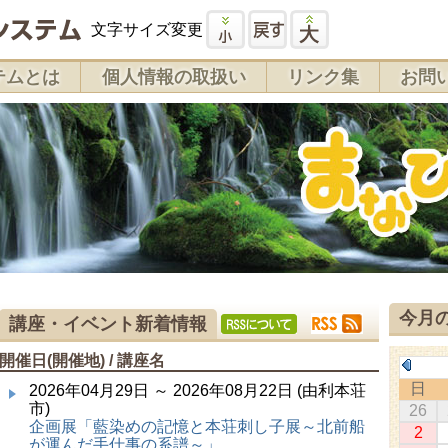
文字サイズ変更
テムとは
個人情報の取扱い
リンク集
お問
今月
講座・イベント新着情報
開催日(開催地) / 講座名
日
2026年04月29日 ～ 2026年08月22日 (由利本荘
市)
26
企画展「藍染めの記憶と本荘刺し子展～北前船
2
が運んだ手仕事の系譜～」