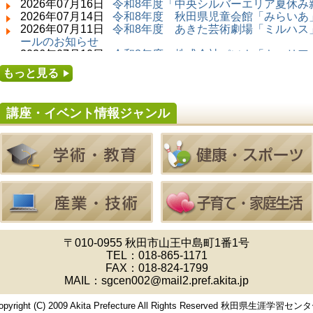
2026年07月16日
令和8年度「中央シルバーエリア夏休み
2026年07月14日 ～ 2026年08月23日 (秋田市)
2026年07月14日
令和8年度 秋田県児童会館「みらいあ」
子どもの読書活動推進事業「夏休みは図書館へ
2026年07月11日
令和8年度 あきた芸術劇場「ミルハス」
行こう－みんなの読みたい！知りたい！学びた
ールのお知らせ
い！をお手伝いします－」（資料展示）
2026年07月10日
令和8年度 株式会社パソナ「キャリア
2026年07月25日 ～ 2026年09月06日 (美郷町)
せ
もっと見る
美郷町学友館特別展「加藤明見 森に生きるツキ
2026年07月10日
令和8年度 株式会社パソナ「キャリア
ノワグマ～1年の記録～」
ー」紹介のお知らせ
2026年08月01日 ～ 2026年08月16日 (秋田市)
講座・イベント情報ジャンル
音と会話を楽しむ朝の図書館
2026年08月01日 ～ 2026年08月23日 (秋田市)
乳幼児・青少年教育「図書館クイズラリー」
2026年08月01日 ～ 2026年09月23日 (秋田市)
おかえりなさい！佐竹本三十六歌仙絵とゆかり
の名品
2026年08月01日 ～ 2026年08月23日 (大館市)
清澄コレクション未公開絵画展
2026年08月01日 ～ 2026年09月23日 (秋田市)
佐竹氏の名宝、雄大なる歴史を想う～武と雅～
2026年08月01日 ～ 2026年08月30日 (秋田市)
〒010-0955 秋田市山王中島町1番1号
乳幼児・青少年教育「夏休み資料展示」
TEL：
018-865-1171
2026年08月01日 ～ 2026年08月25日 (秋田市)
FAX：018-824-1799
工房雑がみランド2026
MAIL：sgcen002@mail2.pref.akita.jp
2026年08月01日 ～ 2026年08月23日 (秋田市)
子どもの読書活動推進事業「夏休みは図書館へ
opyright (C) 2009 Akita Prefecture All Rights Reserved 秋田県生涯学習セン