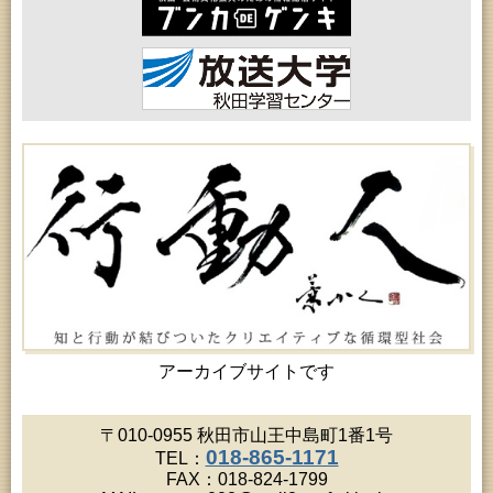
高齢者教育「北部高齢者大学」
2026年08月20日 (秋田市)
女性教育「八橋ひまわり女性学級」
2026年08月20日 (秋田市)
乳幼児教育「カンガルー乳幼児学級」
2026年08月20日 (秋田市)
女性教育「あかしあ婦人学級」
2026年08月20日 (秋田市)
女性教育「女性セミナー『ゆうわ』」
2026年08月20日 (秋田市)
成人教育「夏の暑さに負けない薬膳料理教室」
2026年08月21日 (秋田市)
高齢者教育「保戸野地区高齢者学級」
2026年08月21日 (秋田市)
成人教育「市民体験活動推進事業『料理教室』」
2026年08月21日 (秋田市)
高齢者教育「秋田鈴杖大学」
2026年08月22日 (秋田市)
乳幼児・青少年教育「英語で楽しむおはなしの会」
アーカイブサイトです
2026年08月22日 (秋田市)
令和8年度 鈴木昭寿ウクレレライブ（アトリオンワ
ンコインコンサートVol.68）
〒010-0955 秋田市山王中島町1番1号
2026年08月22日 (能代市)
018-865-1171
TEL：
市民おもしろ塾2026年8月例会 第177回「菅江真澄
FAX：018-824-1799
が見た能代山本」