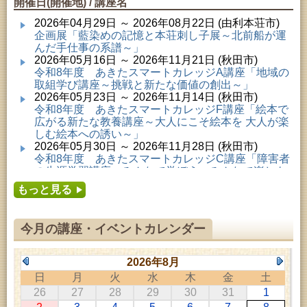
開催日(開催地) / 講座名
2026年04月29日 ～ 2026年08月22日 (由利本荘市)
企画展「藍染めの記憶と本荘刺し子展～北前船が運
んだ手仕事の系譜～」
2026年05月16日 ～ 2026年11月21日 (秋田市)
令和8年度 あきたスマートカレッジA講座「地域の
取組学び講座～挑戦と新たな価値の創出～」
2026年05月23日 ～ 2026年11月14日 (秋田市)
令和8年度 あきたスマートカレッジF講座「絵本で
広がる新たな教養講座～大人にこそ絵本を 大人が楽
しむ絵本への誘い～」
2026年05月30日 ～ 2026年11月28日 (秋田市)
令和8年度 あきたスマートカレッジC講座「障害者
の生涯学習講座～みんなで学ぼう、みんなで楽しも
う～」
もっと見る
2026年06月02日 ～ 2026年11月30日 (秋田市)
令和8年度前期「かぞくぶっくぱっく」
2026年06月06日 ～ 2026年10月17日 (秋田市)
今月の講座・イベントカレンダー
令和8年度 あきたスマートカレッジD講座「防災講
座～自助力と共助力を高める～」
2026年06月27日 ～ 2026年09月05日 (秋田市)
2026年8月
令和8年度 あきたスマートカレッジB講座「熟議フ
日
月
火
水
木
金
土
ァシリテーター講座 ～熟議をつくろう！～」
26
27
28
29
30
31
1
2026年07月01日 ～ 2026年09月23日 (仙北市)
千葉克介写真展 ～自然の息吹～