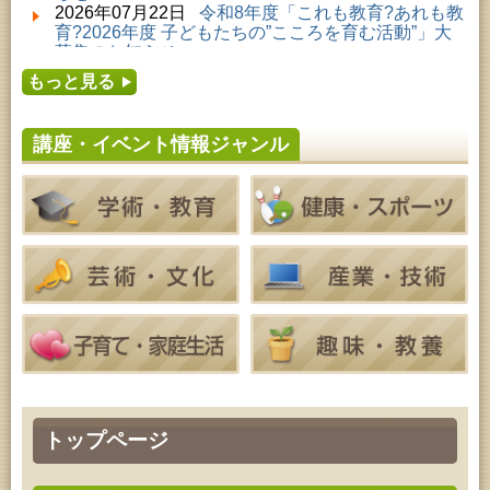
2026年08月01日 ～ 2026年09月23日 (秋田市)
2026年07月22日
令和8年度「これも教育?あれも教
佐竹氏の名宝、雄大なる歴史を想う～武と雅～
育?2026年度 子どもたちの”こころを育む活動”」大
2026年08月01日 ～ 2026年08月23日 (大館市)
募集のお知らせ
清澄コレクション未公開絵画展
2026年07月16日
令和8年度「中央シルバーエリア
2026年08月01日 ～ 2026年08月25日 (秋田市)
もっと見る
夏休み親子体験教室」募集のお知らせ
工房雑がみランド2026
2026年07月14日
令和8年度 秋田県児童会館「み
2026年08月04日 ～ 2026年09月27日 (秋田市)
らいあ」2026年7月イベントのお知らせ
特別展「超写実 ホキ美術館名品展」
講座・イベント情報ジャンル
2026年07月11日
令和8年度 あきた芸術劇場「ミ
2026年08月08日 ～ 2026年08月09日 (秋田市)
ルハス」2026年7月のイベントスケジュールのお知
青少年・成人・家庭教育「夏のファミリーキャン
らせ
プ」
2026年07月10日
令和8年度 株式会社パソナ「キ
2026年08月09日 (秋田市)
ャリアコンサルタント相談」のお知らせ
青少年・家庭・成人教育「不思議アートのぞき箱ワ
2026年07月10日
令和8年度 株式会社パソナ「キ
ークショップ」
ャリア形成リスキリング支援センター」紹介のお知
2026年08月11日 (秋田市)
らせ
令和8年度 椎名雄一郎オルガンレクチャーコンサー
ト
2026年08月14日 (秋田市)
成人教育「古文書解読講座」
2026年08月15日 (秋田市)
乳幼児教育「作ってあそぼう工作会『レインボース
ティック』を作ろう！」
2026年08月15日 (秋田市)
トップページ
乳幼児教育「パンダのえほん修理屋さん」
2026年08月15日 (秋田市)