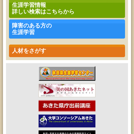
乳幼児教育・青少年教育「おはなしの会」
生涯学習情報
2026年08月17日 (秋田市)
詳しい検索はこちらから
高齢者教育「茨島七丁目地区高齢者学級」
2026年08月17日 (秋田市)
家庭教育「わくわく家族講座」
障害のある方の
2026年08月17日 (秋田市)
生涯学習
女性教育「ミセスセミナー大住」
2026年08月18日 (秋田市)
乳幼児教育「ペンギン幼児学級」
2026年08月18日 (秋田市)
人材をさがす
高齢者教育「泉地区高齢者学級」
2026年08月18日 (秋田市)
乳幼児・青少年教育「おはなしの会」
2026年08月18日 (秋田市)
女性教育「保戸野女性学級」
2026年08月18日 (秋田市)
高齢者教育「秋田おもと高齢者大学」
2026年08月19日 (秋田市)
成人教育「市民大学講座『佐竹史料館展示資料から
見る秋田藩と佐竹氏』」
2026年08月19日 (秋田市)
高齢者教育「川尻地区高齢者学級」
2026年08月19日 (秋田市)
女性教育「ひろば女性学級」
2026年08月19日 (秋田市)