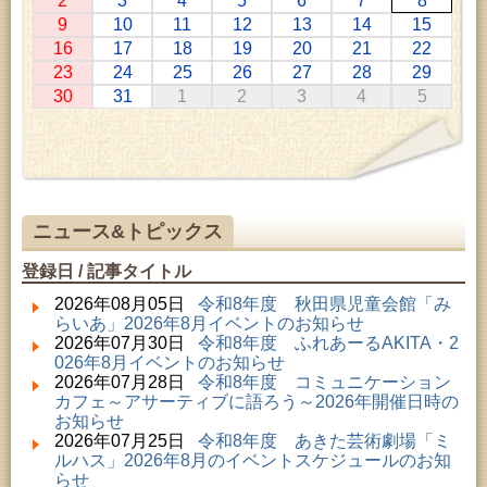
2
3
4
5
6
7
8
2026年07月11日 ～ 2026年08月30日 (秋田市)
9
10
11
12
13
14
15
特別展「わけあって絶滅しました。展」
16
17
18
19
20
21
22
2026年07月14日 ～ 2026年08月23日 (秋田市)
23
24
25
26
27
28
29
子どもの読書活動推進事業「夏休みは図書館へ行こ
30
31
1
2
3
4
5
う－みんなの読みたい！知りたい！学びたい！をお
手伝いします－」（資料展示）
2026年07月25日 ～ 2026年09月06日 (美郷町)
美郷町学友館特別展「加藤明見 森に生きるツキノワ
グマ～1年の記録～」
2026年08月01日 ～ 2026年08月30日 (秋田市)
乳幼児・青少年教育「夏休み資料展示」
ニュース&トピックス
2026年08月01日 ～ 2026年08月30日 (秋田市)
成人教育「研修室開放」
登録日 / 記事タイトル
2026年08月01日 ～ 2026年08月23日 (秋田市)
子どもの読書活動推進事業「夏休みは図書館へ行こ
2026年08月05日
令和8年度 秋田県児童会館「み
う－みんなの読みたい！知りたい！学びたい！をお
らいあ」2026年8月イベントのお知らせ
手伝いします－」（資料展示）
2026年07月30日
令和8年度 ふれあーるAKITA・2
2026年08月01日 ～ 2026年08月16日 (秋田市)
026年8月イベントのお知らせ
音と会話を楽しむ朝の図書館
2026年07月28日
令和8年度 コミュニケーション
2026年08月01日 ～ 2026年08月23日 (秋田市)
カフェ～アサーティブに語ろう～2026年開催日時の
乳幼児・青少年教育「図書館クイズラリー」
お知らせ
2026年08月01日 ～ 2026年09月23日 (秋田市)
2026年07月25日
令和8年度 あきた芸術劇場「ミ
おかえりなさい！佐竹本三十六歌仙絵とゆかりの名
ルハス」2026年8月のイベントスケジュールのお知
品
らせ