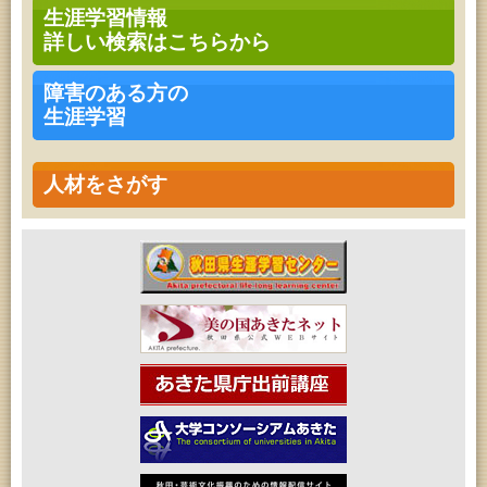
乳幼児教育・青少年教育「おはなしの会」
生涯学習情報
2026年08月17日 (秋田市)
詳しい検索はこちらから
高齢者教育「茨島七丁目地区高齢者学級」
2026年08月17日 (秋田市)
家庭教育「わくわく家族講座」
障害のある方の
2026年08月17日 (秋田市)
生涯学習
女性教育「ミセスセミナー大住」
2026年08月18日 (秋田市)
乳幼児教育「ペンギン幼児学級」
2026年08月18日 (秋田市)
人材をさがす
高齢者教育「泉地区高齢者学級」
2026年08月18日 (秋田市)
乳幼児・青少年教育「おはなしの会」
2026年08月18日 (秋田市)
女性教育「保戸野女性学級」
2026年08月18日 (秋田市)
高齢者教育「秋田おもと高齢者大学」
2026年08月19日 (秋田市)
成人教育「市民大学講座『佐竹史料館展示資料から
見る秋田藩と佐竹氏』」
2026年08月19日 (秋田市)
高齢者教育「川尻地区高齢者学級」
2026年08月19日 (秋田市)
女性教育「ひろば女性学級」
2026年08月19日 (秋田市)