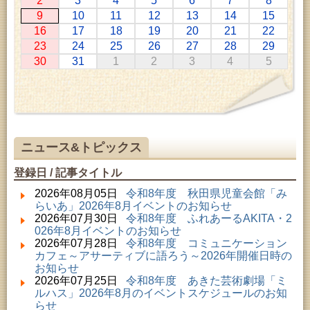
2
3
4
5
6
7
8
2026年07月11日 ～ 2026年08月30日 (秋田市)
9
10
11
12
13
14
15
特別展「わけあって絶滅しました。展」
16
17
18
19
20
21
22
2026年07月14日 ～ 2026年08月23日 (秋田市)
23
24
25
26
27
28
29
子どもの読書活動推進事業「夏休みは図書館へ行こ
30
31
1
2
3
4
5
う－みんなの読みたい！知りたい！学びたい！をお
手伝いします－」（資料展示）
2026年07月25日 ～ 2026年09月06日 (美郷町)
美郷町学友館特別展「加藤明見 森に生きるツキノワ
グマ～1年の記録～」
2026年08月01日 ～ 2026年08月30日 (秋田市)
乳幼児・青少年教育「夏休み資料展示」
ニュース&トピックス
2026年08月01日 ～ 2026年08月30日 (秋田市)
成人教育「研修室開放」
登録日 / 記事タイトル
2026年08月01日 ～ 2026年08月23日 (秋田市)
子どもの読書活動推進事業「夏休みは図書館へ行こ
2026年08月05日
令和8年度 秋田県児童会館「み
う－みんなの読みたい！知りたい！学びたい！をお
らいあ」2026年8月イベントのお知らせ
手伝いします－」（資料展示）
2026年07月30日
令和8年度 ふれあーるAKITA・2
2026年08月01日 ～ 2026年08月16日 (秋田市)
026年8月イベントのお知らせ
音と会話を楽しむ朝の図書館
2026年07月28日
令和8年度 コミュニケーション
2026年08月01日 ～ 2026年08月23日 (秋田市)
カフェ～アサーティブに語ろう～2026年開催日時の
乳幼児・青少年教育「図書館クイズラリー」
お知らせ
2026年08月01日 ～ 2026年09月23日 (秋田市)
2026年07月25日
令和8年度 あきた芸術劇場「ミ
おかえりなさい！佐竹本三十六歌仙絵とゆかりの名
ルハス」2026年8月のイベントスケジュールのお知
品
らせ