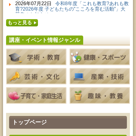
2026年08月01日 ～ 2026年09月23日 (秋田市)
2026年07月22日
令和8年度「これも教育?あれも教
佐竹氏の名宝、雄大なる歴史を想う～武と雅～
育?2026年度 子どもたちの”こころを育む活動”」大
2026年08月01日 ～ 2026年08月23日 (大館市)
募集のお知らせ
清澄コレクション未公開絵画展
2026年07月16日
令和8年度「中央シルバーエリア
2026年08月01日 ～ 2026年08月25日 (秋田市)
もっと見る
夏休み親子体験教室」募集のお知らせ
工房雑がみランド2026
2026年07月14日
令和8年度 秋田県児童会館「み
2026年08月04日 ～ 2026年09月27日 (秋田市)
らいあ」2026年7月イベントのお知らせ
特別展「超写実 ホキ美術館名品展」
講座・イベント情報ジャンル
2026年07月11日
令和8年度 あきた芸術劇場「ミ
2026年08月08日 ～ 2026年08月09日 (秋田市)
ルハス」2026年7月のイベントスケジュールのお知
青少年・成人・家庭教育「夏のファミリーキャン
らせ
プ」
2026年07月10日
令和8年度 株式会社パソナ「キ
2026年08月09日 (秋田市)
ャリアコンサルタント相談」のお知らせ
青少年・家庭・成人教育「不思議アートのぞき箱ワ
2026年07月10日
令和8年度 株式会社パソナ「キ
ークショップ」
ャリア形成リスキリング支援センター」紹介のお知
2026年08月11日 (秋田市)
らせ
令和8年度 椎名雄一郎オルガンレクチャーコンサー
ト
2026年08月14日 (秋田市)
成人教育「古文書解読講座」
2026年08月15日 (秋田市)
乳幼児教育「作ってあそぼう工作会『レインボース
ティック』を作ろう！」
2026年08月15日 (秋田市)
トップページ
乳幼児教育「パンダのえほん修理屋さん」
2026年08月15日 (秋田市)