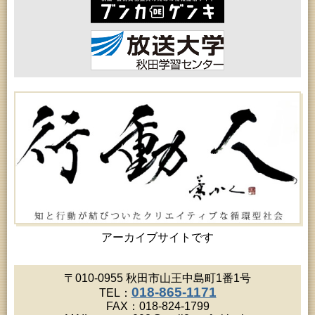
高齢者教育「北部高齢者大学」
2026年08月20日 (秋田市)
女性教育「八橋ひまわり女性学級」
2026年08月20日 (秋田市)
乳幼児教育「カンガルー乳幼児学級」
2026年08月20日 (秋田市)
女性教育「あかしあ婦人学級」
2026年08月20日 (秋田市)
女性教育「女性セミナー『ゆうわ』」
2026年08月20日 (秋田市)
成人教育「夏の暑さに負けない薬膳料理教室」
2026年08月21日 (秋田市)
高齢者教育「保戸野地区高齢者学級」
2026年08月21日 (秋田市)
成人教育「市民体験活動推進事業『料理教室』」
2026年08月21日 (秋田市)
高齢者教育「秋田鈴杖大学」
2026年08月22日 (秋田市)
乳幼児・青少年教育「英語で楽しむおはなしの会」
アーカイブサイトです
2026年08月22日 (秋田市)
令和8年度 鈴木昭寿ウクレレライブ（アトリオンワ
ンコインコンサートVol.68）
〒010-0955 秋田市山王中島町1番1号
2026年08月22日 (能代市)
018-865-1171
TEL：
市民おもしろ塾2026年8月例会 第177回「菅江真澄
FAX：018-824-1799
が見た能代山本」