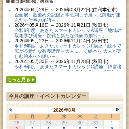
開催日(開催地) / 講座名
2026年04月29日 ～ 2026年08月22日 (由利本荘市)
企画展「藍染めの記憶と本荘刺し子展～北前船が運
んだ手仕事の系譜～」
2026年05月16日 ～ 2026年11月21日 (秋田市)
令和8年度 あきたスマートカレッジA講座「地域の
取組学び講座～挑戦と新たな価値の創出～」
2026年05月23日 ～ 2026年11月14日 (秋田市)
令和8年度 あきたスマートカレッジF講座「絵本で
広がる新たな教養講座～大人にこそ絵本を 大人が楽
しむ絵本への誘い～」
2026年05月30日 ～ 2026年11月28日 (秋田市)
令和8年度 あきたスマートカレッジC講座「障害者
の生涯学習講座～みんなで学ぼう、みんなで楽しも
う～」
もっと見る
2026年06月02日 ～ 2026年11月30日 (秋田市)
令和8年度前期「かぞくぶっくぱっく」
2026年06月06日 ～ 2026年10月17日 (秋田市)
今月の講座・イベントカレンダー
令和8年度 あきたスマートカレッジD講座「防災講
座～自助力と共助力を高める～」
2026年06月27日 ～ 2026年09月05日 (秋田市)
2026年8月
令和8年度 あきたスマートカレッジB講座「熟議フ
日
月
火
水
木
金
土
ァシリテーター講座 ～熟議をつくろう！～」
26
27
28
29
30
31
1
2026年07月01日 ～ 2026年09月23日 (仙北市)
千葉克介写真展 ～自然の息吹～