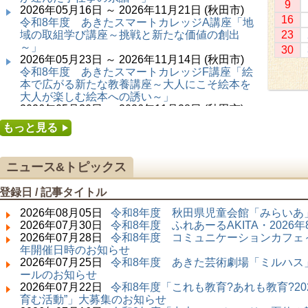
9
2026年05月16日 ～ 2026年11月21日 (秋田市)
16
令和8年度 あきたスマートカレッジA講座「地
域の取組学び講座～挑戦と新たな価値の創出
23
～」
30
2026年05月23日 ～ 2026年11月14日 (秋田市)
令和8年度 あきたスマートカレッジF講座「絵
本で広がる新たな教養講座～大人にこそ絵本を
大人が楽しむ絵本への誘い～」
2026年05月30日 ～ 2026年11月28日 (秋田市)
令和8年度 あきたスマートカレッジC講座「障
もっと見る
害者の生涯学習講座～みんなで学ぼう、みんな
で楽しもう～」
2026年06月02日 ～ 2026年11月30日 (秋田市)
ニュース&トピックス
令和8年度前期「かぞくぶっくぱっく」
2026年06月06日 ～ 2026年10月17日 (秋田市)
登録日 / 記事タイトル
令和8年度 あきたスマートカレッジD講座「防
災講座～自助力と共助力を高める～」
2026年08月05日
令和8年度 秋田県児童会館「みらいあ」
2026年06月27日 ～ 2026年09月05日 (秋田市)
2026年07月30日
令和8年度 ふれあーるAKITA・202
令和8年度 あきたスマートカレッジB講座「熟
2026年07月28日
令和8年度 コミュニケーションカフェ～
議ファシリテーター講座 ～熟議をつくろう！
年開催日時のお知らせ
～」
2026年07月25日
令和8年度 あきた芸術劇場「ミルハス」
2026年07月01日 ～ 2026年09月23日 (仙北市)
ールのお知らせ
千葉克介写真展 ～自然の息吹～
2026年07月22日
令和8年度「これも教育?あれも教育?20
2026年07月11日 ～ 2026年08月30日 (秋田市)
育む活動”」大募集のお知らせ
特別展「わけあって絶滅しました。展」