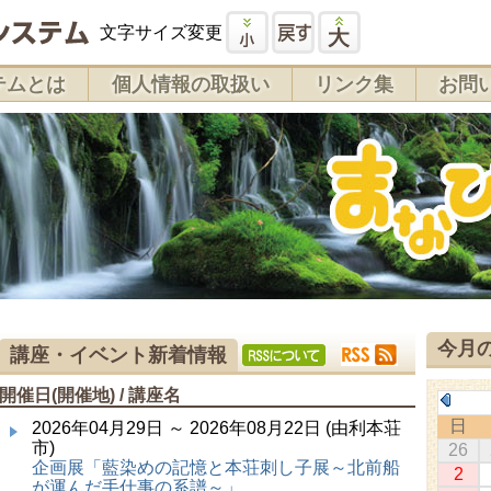
文字サイズ変更
テムとは
個人情報の取扱い
リンク集
お問
今月
講座・イベント新着情報
開催日(開催地) / 講座名
日
2026年04月29日 ～ 2026年08月22日 (由利本荘
市)
26
企画展「藍染めの記憶と本荘刺し子展～北前船
2
が運んだ手仕事の系譜～」