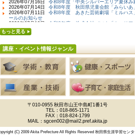
2026年07月16日
令和8年度「中央シルバーエリア夏休み
2026年07月14日 ～ 2026年08月23日 (秋田市)
2026年07月14日
令和8年度 秋田県児童会館「みらいあ」
子どもの読書活動推進事業「夏休みは図書館へ
2026年07月11日
令和8年度 あきた芸術劇場「ミルハス」
行こう－みんなの読みたい！知りたい！学びた
ールのお知らせ
い！をお手伝いします－」（資料展示）
2026年07月10日
令和8年度 株式会社パソナ「キャリア
2026年07月25日 ～ 2026年09月06日 (美郷町)
せ
もっと見る
美郷町学友館特別展「加藤明見 森に生きるツキ
2026年07月10日
令和8年度 株式会社パソナ「キャリア
ノワグマ～1年の記録～」
ー」紹介のお知らせ
2026年08月01日 ～ 2026年08月30日 (秋田市)
講座・イベント情報ジャンル
成人教育「研修室開放」
2026年08月01日 ～ 2026年08月23日 (大館市)
清澄コレクション未公開絵画展
2026年08月01日 ～ 2026年09月23日 (秋田市)
佐竹氏の名宝、雄大なる歴史を想う～武と雅～
2026年08月01日 ～ 2026年08月16日 (秋田市)
音と会話を楽しむ朝の図書館
2026年08月01日 ～ 2026年08月23日 (秋田市)
乳幼児・青少年教育「図書館クイズラリー」
2026年08月01日 ～ 2026年08月30日 (秋田市)
乳幼児・青少年教育「夏休み資料展示」
〒010-0955 秋田市山王中島町1番1号
2026年08月01日 ～ 2026年08月25日 (秋田市)
TEL：
018-865-1171
工房雑がみランド2026
FAX：018-824-1799
2026年08月01日 ～ 2026年08月23日 (秋田市)
MAIL：sgcen002@mail2.pref.akita.jp
子どもの読書活動推進事業「夏休みは図書館へ
行こう－みんなの読みたい！知りたい！学びた
opyright (C) 2009 Akita Prefecture All Rights Reserved 秋田県生涯学習セン