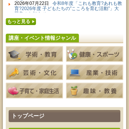
2026年08月01日 ～ 2026年08月23日 (秋田市)
2026年07月22日
令和8年度「これも教育?あれも教
子どもの読書活動推進事業「夏休みは図書館へ行こ
育?2026年度 子どもたちの”こころを育む活動”」大
う－みんなの読みたい！知りたい！学びたい！をお
募集のお知らせ
手伝いします－」（資料展示）
2026年07月16日
令和8年度「中央シルバーエリア
2026年08月01日 ～ 2026年08月30日 (秋田市)
もっと見る
夏休み親子体験教室」募集のお知らせ
成人教育「研修室開放」
2026年07月14日
令和8年度 秋田県児童会館「み
2026年08月04日 ～ 2026年09月27日 (秋田市)
らいあ」2026年7月イベントのお知らせ
特別展「超写実 ホキ美術館名品展」
講座・イベント情報ジャンル
2026年07月11日
令和8年度 あきた芸術劇場「ミ
2026年08月07日 (秋田市)
ルハス」2026年7月のイベントスケジュールのお知
青少年教育「点字体験教室」
らせ
2026年08月07日 (秋田市)
2026年07月10日
令和8年度 株式会社パソナ「キ
高齢者教育「南星大学」
ャリアコンサルタント相談」のお知らせ
2026年08月07日 (秋田市)
2026年07月10日
令和8年度 株式会社パソナ「キ
乳幼児・青少年教育「夏休み子ども講座『マーブル
ャリア形成リスキリング支援センター」紹介のお知
アートでツリー＆ネックレスを作ってみよう』」
らせ
2026年08月08日 (秋田市)
乳幼児・青少年教育「朝のこどもとしょかんタイ
ム」
2026年08月08日 (秋田市)
乳幼児教育「おはなしの会」
2026年08月08日 (秋田市)
乳幼児教育・青少年教育「おりがみの会」
2026年08月08日 (秋田市)
トップページ
乳幼児教育「フォンテ文庫のおはなし会」
2026年08月08日 (秋田市)