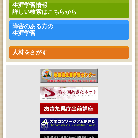
青少年・家庭・成人教育「不思議アートのぞき箱ワ
生涯学習情報
ークショップ」
詳しい検索はこちらから
2026年08月09日 (秋田市)
青少年・家庭・成人教育「不思議アートのぞき箱ワ
ークショップ」
障害のある方の
2026年08月11日 (秋田市)
生涯学習
令和8年度 椎名雄一郎オルガンレクチャーコンサー
ト
2026年08月14日 (秋田市)
成人教育「古文書解読講座」
人材をさがす
2026年08月15日 (秋田市)
乳幼児教育「作ってあそぼう工作会『レインボース
ティック』を作ろう！」
2026年08月15日 (秋田市)
乳幼児教育「パンダのえほん修理屋さん」
2026年08月15日 (秋田市)
乳幼児教育・青少年教育「おはなしの会」
2026年08月17日 (秋田市)
家庭教育「わくわく家族講座」
2026年08月17日 (秋田市)
女性教育「ミセスセミナー大住」
2026年08月17日 (秋田市)
高齢者教育「茨島七丁目地区高齢者学級」
2026年08月18日 (秋田市)
高齢者教育「秋田おもと高齢者大学」