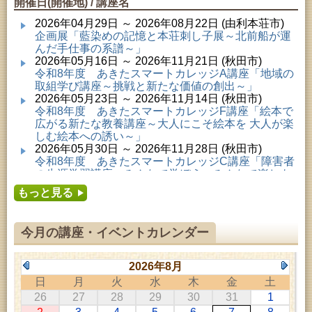
開催日(開催地) / 講座名
2026年04月29日 ～ 2026年08月22日 (由利本荘市)
企画展「藍染めの記憶と本荘刺し子展～北前船が運
んだ手仕事の系譜～」
2026年05月16日 ～ 2026年11月21日 (秋田市)
令和8年度 あきたスマートカレッジA講座「地域の
取組学び講座～挑戦と新たな価値の創出～」
2026年05月23日 ～ 2026年11月14日 (秋田市)
令和8年度 あきたスマートカレッジF講座「絵本で
広がる新たな教養講座～大人にこそ絵本を 大人が楽
しむ絵本への誘い～」
2026年05月30日 ～ 2026年11月28日 (秋田市)
令和8年度 あきたスマートカレッジC講座「障害者
の生涯学習講座～みんなで学ぼう、みんなで楽しも
う～」
もっと見る
2026年06月02日 ～ 2026年11月30日 (秋田市)
令和8年度前期「かぞくぶっくぱっく」
2026年06月06日 ～ 2026年10月17日 (秋田市)
今月の講座・イベントカレンダー
令和8年度 あきたスマートカレッジD講座「防災講
座～自助力と共助力を高める～」
2026年06月27日 ～ 2026年09月05日 (秋田市)
2026年8月
令和8年度 あきたスマートカレッジB講座「熟議フ
日
月
火
水
木
金
土
ァシリテーター講座 ～熟議をつくろう！～」
26
27
28
29
30
31
1
2026年07月01日 ～ 2026年09月23日 (仙北市)
千葉克介写真展 ～自然の息吹～