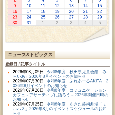
2
3
4
5
6
7
8
2026年07月11日 ～ 2026年08月30日 (秋田市)
9
10
11
12
13
14
15
特別展「わけあって絶滅しました。展」
16
17
18
19
20
21
22
2026年07月14日 ～ 2026年08月23日 (秋田市)
23
24
25
26
27
28
29
子どもの読書活動推進事業「夏休みは図書館へ行こ
30
31
1
2
3
4
5
う－みんなの読みたい！知りたい！学びたい！をお
手伝いします－」（資料展示）
2026年07月25日 ～ 2026年09月06日 (美郷町)
美郷町学友館特別展「加藤明見 森に生きるツキノワ
グマ～1年の記録～」
2026年08月01日 ～ 2026年08月16日 (秋田市)
音と会話を楽しむ朝の図書館
ニュース&トピックス
2026年08月01日 ～ 2026年08月23日 (秋田市)
乳幼児・青少年教育「図書館クイズラリー」
登録日 / 記事タイトル
2026年08月01日 ～ 2026年09月23日 (秋田市)
おかえりなさい！佐竹本三十六歌仙絵とゆかりの名
2026年08月05日
令和8年度 秋田県児童会館「み
品
らいあ」2026年8月イベントのお知らせ
2026年08月01日 ～ 2026年08月23日 (大館市)
2026年07月30日
令和8年度 ふれあーるAKITA・2
清澄コレクション未公開絵画展
026年8月イベントのお知らせ
2026年08月01日 ～ 2026年09月23日 (秋田市)
2026年07月28日
令和8年度 コミュニケーション
佐竹氏の名宝、雄大なる歴史を想う～武と雅～
カフェ～アサーティブに語ろう～2026年開催日時の
2026年08月01日 ～ 2026年08月30日 (秋田市)
お知らせ
乳幼児・青少年教育「夏休み資料展示」
2026年07月25日
令和8年度 あきた芸術劇場「ミ
2026年08月01日 ～ 2026年08月25日 (秋田市)
ルハス」2026年8月のイベントスケジュールのお知
工房雑がみランド2026
らせ