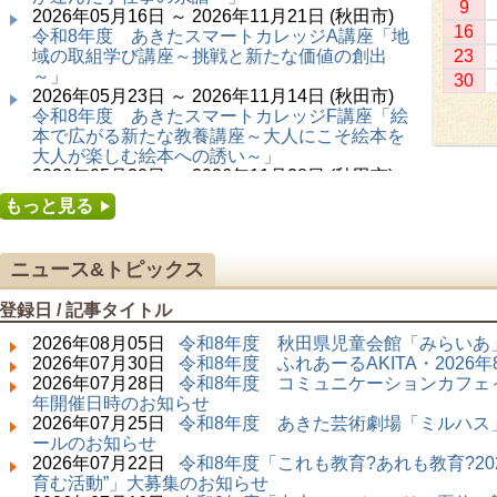
9
2026年05月16日 ～ 2026年11月21日 (秋田市)
16
令和8年度 あきたスマートカレッジA講座「地
域の取組学び講座～挑戦と新たな価値の創出
23
～」
30
2026年05月23日 ～ 2026年11月14日 (秋田市)
令和8年度 あきたスマートカレッジF講座「絵
本で広がる新たな教養講座～大人にこそ絵本を
大人が楽しむ絵本への誘い～」
2026年05月30日 ～ 2026年11月28日 (秋田市)
令和8年度 あきたスマートカレッジC講座「障
もっと見る
害者の生涯学習講座～みんなで学ぼう、みんな
で楽しもう～」
2026年06月02日 ～ 2026年11月30日 (秋田市)
ニュース&トピックス
令和8年度前期「かぞくぶっくぱっく」
2026年06月06日 ～ 2026年10月17日 (秋田市)
登録日 / 記事タイトル
令和8年度 あきたスマートカレッジD講座「防
災講座～自助力と共助力を高める～」
2026年08月05日
令和8年度 秋田県児童会館「みらいあ」
2026年06月27日 ～ 2026年09月05日 (秋田市)
2026年07月30日
令和8年度 ふれあーるAKITA・202
令和8年度 あきたスマートカレッジB講座「熟
2026年07月28日
令和8年度 コミュニケーションカフェ～
議ファシリテーター講座 ～熟議をつくろう！
年開催日時のお知らせ
～」
2026年07月25日
令和8年度 あきた芸術劇場「ミルハス」
2026年07月01日 ～ 2026年09月23日 (仙北市)
ールのお知らせ
千葉克介写真展 ～自然の息吹～
2026年07月22日
令和8年度「これも教育?あれも教育?20
2026年07月11日 ～ 2026年08月30日 (秋田市)
育む活動”」大募集のお知らせ
特別展「わけあって絶滅しました。展」