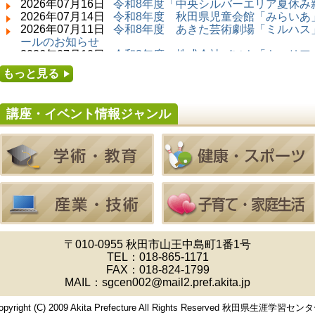
2026年07月16日
令和8年度「中央シルバーエリア夏休み
2026年07月14日 ～ 2026年08月23日 (秋田市)
2026年07月14日
令和8年度 秋田県児童会館「みらいあ」
子どもの読書活動推進事業「夏休みは図書館へ
2026年07月11日
令和8年度 あきた芸術劇場「ミルハス」
行こう－みんなの読みたい！知りたい！学びた
ールのお知らせ
い！をお手伝いします－」（資料展示）
2026年07月10日
令和8年度 株式会社パソナ「キャリア
2026年07月25日 ～ 2026年09月06日 (美郷町)
せ
もっと見る
美郷町学友館特別展「加藤明見 森に生きるツキ
2026年07月10日
令和8年度 株式会社パソナ「キャリア
ノワグマ～1年の記録～」
ー」紹介のお知らせ
2026年08月01日 ～ 2026年08月16日 (秋田市)
講座・イベント情報ジャンル
音と会話を楽しむ朝の図書館
2026年08月01日 ～ 2026年08月23日 (秋田市)
乳幼児・青少年教育「図書館クイズラリー」
2026年08月01日 ～ 2026年09月23日 (秋田市)
おかえりなさい！佐竹本三十六歌仙絵とゆかり
の名品
2026年08月01日 ～ 2026年08月23日 (大館市)
清澄コレクション未公開絵画展
2026年08月01日 ～ 2026年09月23日 (秋田市)
佐竹氏の名宝、雄大なる歴史を想う～武と雅～
2026年08月01日 ～ 2026年08月30日 (秋田市)
〒010-0955 秋田市山王中島町1番1号
乳幼児・青少年教育「夏休み資料展示」
TEL：
018-865-1171
2026年08月01日 ～ 2026年08月25日 (秋田市)
FAX：018-824-1799
工房雑がみランド2026
MAIL：sgcen002@mail2.pref.akita.jp
2026年08月01日 ～ 2026年08月23日 (秋田市)
子どもの読書活動推進事業「夏休みは図書館へ
opyright (C) 2009 Akita Prefecture All Rights Reserved 秋田県生涯学習セン