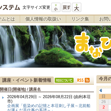
文字サイズ変更
テムとは
個人情報の取扱い
リンク集
お問
今月
講座・イベント新着情報
開催日(開催地) / 講座名
日
2026年04月29日 ～ 2026年08月22日 (由利本荘
市)
26
企画展「藍染めの記憶と本荘刺し子展～北前船
2
が運んだ手仕事の系譜～」