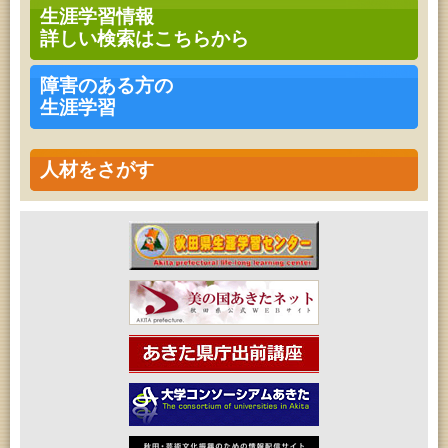
ークショップ」
生涯学習情報
2026年08月11日 (秋田市)
詳しい検索はこちらから
令和8年度 椎名雄一郎オルガンレクチャーコンサー
ト
2026年08月14日 (秋田市)
障害のある方の
成人教育「古文書解読講座」
生涯学習
2026年08月15日 (秋田市)
乳幼児教育・青少年教育「おはなしの会」
2026年08月15日 (秋田市)
乳幼児教育「作ってあそぼう工作会『レインボース
人材をさがす
ティック』を作ろう！」
2026年08月15日 (秋田市)
乳幼児教育「パンダのえほん修理屋さん」
2026年08月17日 (秋田市)
高齢者教育「茨島七丁目地区高齢者学級」
2026年08月17日 (秋田市)
女性教育「ミセスセミナー大住」
2026年08月17日 (秋田市)
家庭教育「わくわく家族講座」
2026年08月18日 (秋田市)
乳幼児教育「ペンギン幼児学級」
2026年08月18日 (秋田市)
高齢者教育「泉地区高齢者学級」
2026年08月18日 (秋田市)
高齢者教育「秋田おもと高齢者大学」