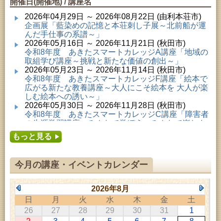
開催日(開催地) / 講座名
2026年04月29日 ～ 2026年08月22日 (由利本荘市)
企画展「藍染めの記憶と本荘刺し子展～北前船が運
んだ手仕事の系譜～」
2026年05月16日 ～ 2026年11月21日 (秋田市)
令和8年度 あきたスマートカレッジA講座「地域の
取組学び講座～挑戦と新たな価値の創出～」
2026年05月23日 ～ 2026年11月14日 (秋田市)
令和8年度 あきたスマートカレッジF講座「絵本で
広がる新たな教養講座～大人にこそ絵本を 大人が楽
しむ絵本への誘い～」
2026年05月30日 ～ 2026年11月28日 (秋田市)
令和8年度 あきたスマートカレッジC講座「障害者
の生涯学習講座～みんなで学ぼう、みんなで楽しも
う～」
もっと見る
2026年06月02日 ～ 2026年11月30日 (秋田市)
令和8年度前期「かぞくぶっくぱっく」
2026年06月06日 ～ 2026年10月17日 (秋田市)
今月の講座・イベントカレンダー
令和8年度 あきたスマートカレッジD講座「防災講
座～自助力と共助力を高める～」
2026年06月27日 ～ 2026年09月05日 (秋田市)
2026年8月
令和8年度 あきたスマートカレッジB講座「熟議フ
日
月
火
水
木
金
土
ァシリテーター講座 ～熟議をつくろう！～」
26
27
28
29
30
31
1
2026年07月01日 ～ 2026年09月23日 (仙北市)
千葉克介写真展 ～自然の息吹～