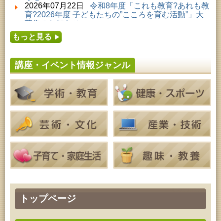
子どもの読書活動推進事業「夏休みは図書館へ行こ
2026年07月22日
令和8年度「これも教育?あれも教
う－みんなの読みたい！知りたい！学びたい！をお
育?2026年度 子どもたちの”こころを育む活動”」大
手伝いします－」（資料展示）
募集のお知らせ
2026年08月01日 ～ 2026年09月23日 (秋田市)
2026年07月16日
令和8年度「中央シルバーエリア
おかえりなさい！佐竹本三十六歌仙絵とゆかりの名
もっと見る
夏休み親子体験教室」募集のお知らせ
品
2026年07月14日
令和8年度 秋田県児童会館「み
2026年08月04日 ～ 2026年09月27日 (秋田市)
らいあ」2026年7月イベントのお知らせ
特別展「超写実 ホキ美術館名品展」
講座・イベント情報ジャンル
2026年07月11日
令和8年度 あきた芸術劇場「ミ
2026年08月08日 (秋田市)
ルハス」2026年7月のイベントスケジュールのお知
乳幼児教育・青少年教育「おりがみの会」
らせ
2026年08月08日 ～ 2026年08月09日 (秋田市)
2026年07月10日
令和8年度 株式会社パソナ「キ
青少年・成人・家庭教育「夏のファミリーキャン
ャリアコンサルタント相談」のお知らせ
プ」
2026年07月10日
令和8年度 株式会社パソナ「キ
2026年08月08日 (秋田市)
ャリア形成リスキリング支援センター」紹介のお知
青少年・家庭・成人教育「不思議アートのぞき箱ワ
らせ
ークショップ」
2026年08月08日 (秋田市)
乳幼児・青少年教育「朝のこどもとしょかんタイ
ム」
2026年08月08日 (秋田市)
乳幼児教育「おはなしの会」
2026年08月08日 (秋田市)
乳幼児教育「フォンテ文庫のおはなし会」
トップページ
2026年08月09日 (秋田市)
青少年・家庭・成人教育「不思議アートのぞき箱ワ