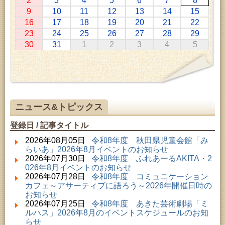
2
3
4
5
6
7
8
2026年07月11日 ～ 2026年08月30日 (秋田市)
9
10
11
12
13
14
15
特別展「わけあって絶滅しました。展」
16
17
18
19
20
21
22
2026年07月14日 ～ 2026年08月23日 (秋田市)
23
24
25
26
27
28
29
子どもの読書活動推進事業「夏休みは図書館へ行こ
30
31
1
2
3
4
5
う－みんなの読みたい！知りたい！学びたい！をお
手伝いします－」（資料展示）
2026年07月25日 ～ 2026年09月06日 (美郷町)
美郷町学友館特別展「加藤明見 森に生きるツキノワ
グマ～1年の記録～」
2026年08月01日 ～ 2026年08月30日 (秋田市)
成人教育「研修室開放」
ニュース&トピックス
2026年08月01日 ～ 2026年08月23日 (大館市)
清澄コレクション未公開絵画展
登録日 / 記事タイトル
2026年08月01日 ～ 2026年09月23日 (秋田市)
佐竹氏の名宝、雄大なる歴史を想う～武と雅～
2026年08月05日
令和8年度 秋田県児童会館「み
2026年08月01日 ～ 2026年08月16日 (秋田市)
らいあ」2026年8月イベントのお知らせ
音と会話を楽しむ朝の図書館
2026年07月30日
令和8年度 ふれあーるAKITA・2
2026年08月01日 ～ 2026年08月23日 (秋田市)
026年8月イベントのお知らせ
乳幼児・青少年教育「図書館クイズラリー」
2026年07月28日
令和8年度 コミュニケーション
2026年08月01日 ～ 2026年08月30日 (秋田市)
カフェ～アサーティブに語ろう～2026年開催日時の
乳幼児・青少年教育「夏休み資料展示」
お知らせ
2026年08月01日 ～ 2026年08月25日 (秋田市)
2026年07月25日
令和8年度 あきた芸術劇場「ミ
工房雑がみランド2026
ルハス」2026年8月のイベントスケジュールのお知
2026年08月01日 ～ 2026年08月23日 (秋田市)
らせ