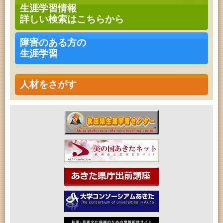
高齢者教育「南星大学」
生涯学習情報
2026年08月08日 (秋田市)
詳しい検索はこちらから
青少年・家庭・成人教育「不思議アートのぞき箱ワ
ークショップ」
2026年08月08日 (秋田市)
障害のある方の
乳幼児・青少年教育「朝のこどもとしょかんタイ
生涯学習
ム」
2026年08月08日 (秋田市)
乳幼児教育「フォンテ文庫のおはなし会」
2026年08月08日 (秋田市)
人材をさがす
乳幼児教育・青少年教育「おりがみの会」
2026年08月08日 (秋田市)
乳幼児教育「おはなしの会」
2026年08月09日 (秋田市)
青少年・家庭・成人教育「不思議アートのぞき箱ワ
ークショップ」
2026年08月11日 (秋田市)
令和8年度 椎名雄一郎オルガンレクチャーコンサー
ト
2026年08月14日 (秋田市)
成人教育「古文書解読講座」
2026年08月15日 (秋田市)
乳幼児教育「パンダのえほん修理屋さん」
2026年08月15日 (秋田市)
乳幼児教育・青少年教育「おはなしの会」