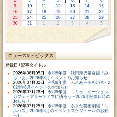
2
3
4
5
6
7
8
2026年07月11日 ～ 2026年08月30日 (秋田市)
9
10
11
12
13
14
15
特別展「わけあって絶滅しました。展」
16
17
18
19
20
21
22
2026年07月14日 ～ 2026年08月23日 (秋田市)
23
24
25
26
27
28
29
子どもの読書活動推進事業「夏休みは図書館へ行こ
30
31
1
2
3
4
5
う－みんなの読みたい！知りたい！学びたい！をお
手伝いします－」（資料展示）
2026年07月25日 ～ 2026年09月06日 (美郷町)
美郷町学友館特別展「加藤明見 森に生きるツキノワ
グマ～1年の記録～」
2026年08月01日 ～ 2026年08月30日 (秋田市)
乳幼児・青少年教育「夏休み資料展示」
ニュース&トピックス
2026年08月01日 ～ 2026年08月30日 (秋田市)
成人教育「研修室開放」
登録日 / 記事タイトル
2026年08月01日 ～ 2026年08月23日 (秋田市)
乳幼児・青少年教育「図書館クイズラリー」
2026年08月05日
令和8年度 秋田県児童会館「み
2026年08月01日 ～ 2026年09月23日 (秋田市)
らいあ」2026年8月イベントのお知らせ
おかえりなさい！佐竹本三十六歌仙絵とゆかりの名
2026年07月30日
令和8年度 ふれあーるAKITA・2
品
026年8月イベントのお知らせ
2026年08月01日 ～ 2026年08月23日 (大館市)
2026年07月28日
令和8年度 コミュニケーション
清澄コレクション未公開絵画展
カフェ～アサーティブに語ろう～2026年開催日時の
2026年08月01日 ～ 2026年08月16日 (秋田市)
お知らせ
音と会話を楽しむ朝の図書館
2026年07月25日
令和8年度 あきた芸術劇場「ミ
2026年08月01日 ～ 2026年09月23日 (秋田市)
ルハス」2026年8月のイベントスケジュールのお知
佐竹氏の名宝、雄大なる歴史を想う～武と雅～
らせ