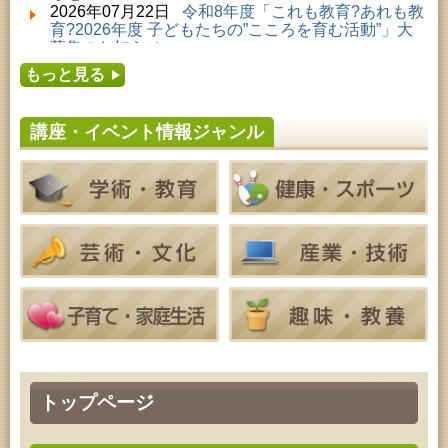
2026年08月01日 ～ 2026年08月23日 (秋田市)
2026年07月22日
令和8年度「これも教育?あれも教
子どもの読書活動推進事業「夏休みは図書館へ行こ
育?2026年度 子どもたちの”こころを育む活動”」大
う－みんなの読みたい！知りたい！学びたい！をお
募集のお知らせ
手伝いします－」（資料展示）
2026年07月16日
令和8年度「中央シルバーエリア
2026年08月01日 ～ 2026年08月25日 (秋田市)
もっと見る
夏休み親子体験教室」募集のお知らせ
工房雑がみランド2026
2026年07月14日
令和8年度 秋田県児童会館「み
2026年08月04日 ～ 2026年09月27日 (秋田市)
らいあ」2026年7月イベントのお知らせ
特別展「超写実 ホキ美術館名品展」
講座・イベント情報ジャンル
2026年07月11日
令和8年度 あきた芸術劇場「ミ
2026年08月06日 (秋田市)
ルハス」2026年7月のイベントスケジュールのお知
高齢者教育「しおかぜ大学」
らせ
2026年08月06日 (秋田市)
2026年07月10日
令和8年度 株式会社パソナ「キ
家庭教育「わくわく家族講座」
ャリアコンサルタント相談」のお知らせ
2026年08月06日 (秋田市)
2026年07月10日
令和8年度 株式会社パソナ「キ
青少年教育「親子チャレンジ体験活動推進事業『料
ャリア形成リスキリング支援センター」紹介のお知
理教室』」
らせ
2026年08月06日 (秋田市)
青少年教育 「THE KAGAKU」
2026年08月06日 (秋田市)
家庭教育「中央家庭教育学級」
2026年08月07日 (秋田市)
乳幼児・青少年教育「夏休み子ども講座『マーブル
アートでツリー＆ネックレスを作ってみよう』」
2026年08月07日 (秋田市)
トップページ
青少年教育「点字体験教室」
2026年08月07日 (秋田市)