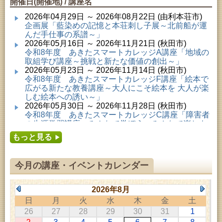
開催日(開催地) / 講座名
2026年04月29日 ～ 2026年08月22日 (由利本荘市)
企画展「藍染めの記憶と本荘刺し子展～北前船が運
んだ手仕事の系譜～」
2026年05月16日 ～ 2026年11月21日 (秋田市)
令和8年度 あきたスマートカレッジA講座「地域の
取組学び講座～挑戦と新たな価値の創出～」
2026年05月23日 ～ 2026年11月14日 (秋田市)
令和8年度 あきたスマートカレッジF講座「絵本で
広がる新たな教養講座～大人にこそ絵本を 大人が楽
しむ絵本への誘い～」
2026年05月30日 ～ 2026年11月28日 (秋田市)
令和8年度 あきたスマートカレッジC講座「障害者
の生涯学習講座～みんなで学ぼう、みんなで楽しも
う～」
もっと見る
2026年06月02日 ～ 2026年11月30日 (秋田市)
令和8年度前期「かぞくぶっくぱっく」
2026年06月06日 ～ 2026年10月17日 (秋田市)
今月の講座・イベントカレンダー
令和8年度 あきたスマートカレッジD講座「防災講
座～自助力と共助力を高める～」
2026年06月27日 ～ 2026年09月05日 (秋田市)
2026年8月
令和8年度 あきたスマートカレッジB講座「熟議フ
日
月
火
水
木
金
土
ァシリテーター講座 ～熟議をつくろう！～」
26
27
28
29
30
31
1
2026年07月01日 ～ 2026年09月23日 (仙北市)
千葉克介写真展 ～自然の息吹～