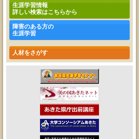
高齢者教育「南星大学」
生涯学習情報
2026年08月08日 (秋田市)
詳しい検索はこちらから
青少年・家庭・成人教育「不思議アートのぞき箱ワ
ークショップ」
2026年08月08日 (秋田市)
障害のある方の
乳幼児・青少年教育「朝のこどもとしょかんタイ
生涯学習
ム」
2026年08月08日 (秋田市)
乳幼児教育「フォンテ文庫のおはなし会」
2026年08月08日 (秋田市)
人材をさがす
乳幼児教育・青少年教育「おりがみの会」
2026年08月08日 (秋田市)
乳幼児教育「おはなしの会」
2026年08月09日 (秋田市)
青少年・家庭・成人教育「不思議アートのぞき箱ワ
ークショップ」
2026年08月11日 (秋田市)
令和8年度 椎名雄一郎オルガンレクチャーコンサー
ト
2026年08月14日 (秋田市)
成人教育「古文書解読講座」
2026年08月15日 (秋田市)
乳幼児教育「パンダのえほん修理屋さん」
2026年08月15日 (秋田市)
乳幼児教育・青少年教育「おはなしの会」