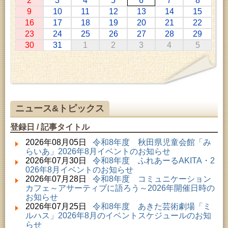
2
3
4
5
6
7
8
2026年07月11日 ～ 2026年08月30日 (秋田市)
9
10
11
12
13
14
15
特別展「わけあって絶滅しました。展」
16
17
18
19
20
21
22
2026年07月14日 ～ 2026年08月23日 (秋田市)
23
24
25
26
27
28
29
子どもの読書活動推進事業「夏休みは図書館へ行こ
30
31
1
2
3
4
5
う－みんなの読みたい！知りたい！学びたい！をお
手伝いします－」（資料展示）
2026年07月25日 ～ 2026年09月06日 (美郷町)
美郷町学友館特別展「加藤明見 森に生きるツキノワ
グマ～1年の記録～」
2026年08月01日 ～ 2026年08月30日 (秋田市)
乳幼児・青少年教育「夏休み資料展示」
ニュース&トピックス
2026年08月01日 ～ 2026年08月30日 (秋田市)
成人教育「研修室開放」
登録日 / 記事タイトル
2026年08月01日 ～ 2026年08月23日 (秋田市)
乳幼児・青少年教育「図書館クイズラリー」
2026年08月05日
令和8年度 秋田県児童会館「み
2026年08月01日 ～ 2026年09月23日 (秋田市)
らいあ」2026年8月イベントのお知らせ
おかえりなさい！佐竹本三十六歌仙絵とゆかりの名
2026年07月30日
令和8年度 ふれあーるAKITA・2
品
026年8月イベントのお知らせ
2026年08月01日 ～ 2026年08月23日 (大館市)
2026年07月28日
令和8年度 コミュニケーション
清澄コレクション未公開絵画展
カフェ～アサーティブに語ろう～2026年開催日時の
2026年08月01日 ～ 2026年08月16日 (秋田市)
お知らせ
音と会話を楽しむ朝の図書館
2026年07月25日
令和8年度 あきた芸術劇場「ミ
2026年08月01日 ～ 2026年09月23日 (秋田市)
ルハス」2026年8月のイベントスケジュールのお知
佐竹氏の名宝、雄大なる歴史を想う～武と雅～
らせ