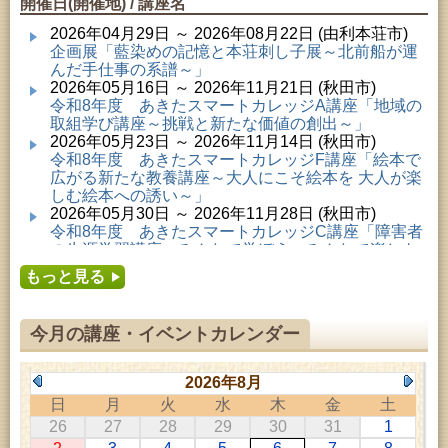
開催日(開催地) / 講座名
2026年04月29日 ～ 2026年08月22日 (由利本荘市)
企画展「藍染めの記憶と本荘刺し子展～北前船が運
んだ手仕事の系譜～」
2026年05月16日 ～ 2026年11月21日 (秋田市)
令和8年度 あきたスマートカレッジA講座「地域の
取組学び講座～挑戦と新たな価値の創出～」
2026年05月23日 ～ 2026年11月14日 (秋田市)
令和8年度 あきたスマートカレッジF講座「絵本で
広がる新たな教養講座～大人にこそ絵本を 大人が楽
しむ絵本への誘い～」
2026年05月30日 ～ 2026年11月28日 (秋田市)
令和8年度 あきたスマートカレッジC講座「障害者
の生涯学習講座～みんなで学ぼう、みんなで楽しも
う～」
もっと見る
2026年06月02日 ～ 2026年11月30日 (秋田市)
令和8年度前期「かぞくぶっくぱっく」
2026年06月06日 ～ 2026年10月17日 (秋田市)
今月の講座・イベントカレンダー
令和8年度 あきたスマートカレッジD講座「防災講
座～自助力と共助力を高める～」
2026年06月27日 ～ 2026年09月05日 (秋田市)
2026年8月
令和8年度 あきたスマートカレッジB講座「熟議フ
日
月
火
水
木
金
土
ァシリテーター講座 ～熟議をつくろう！～」
26
27
28
29
30
31
1
2026年07月01日 ～ 2026年09月23日 (仙北市)
千葉克介写真展 ～自然の息吹～