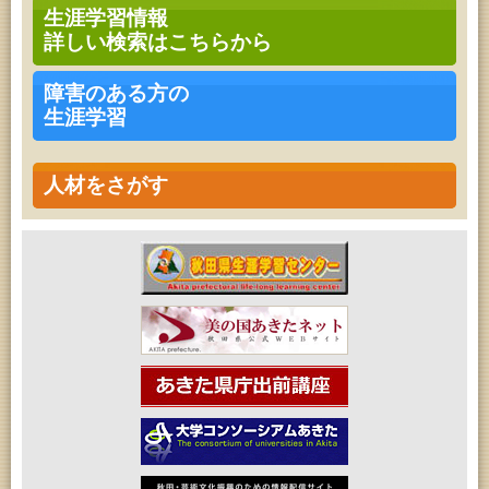
ークショップ」
生涯学習情報
2026年08月11日 (秋田市)
詳しい検索はこちらから
令和8年度 椎名雄一郎オルガンレクチャーコンサー
ト
2026年08月14日 (秋田市)
障害のある方の
成人教育「古文書解読講座」
生涯学習
2026年08月15日 (秋田市)
乳幼児教育・青少年教育「おはなしの会」
2026年08月15日 (秋田市)
乳幼児教育「作ってあそぼう工作会『レインボース
人材をさがす
ティック』を作ろう！」
2026年08月15日 (秋田市)
乳幼児教育「パンダのえほん修理屋さん」
2026年08月17日 (秋田市)
高齢者教育「茨島七丁目地区高齢者学級」
2026年08月17日 (秋田市)
女性教育「ミセスセミナー大住」
2026年08月17日 (秋田市)
家庭教育「わくわく家族講座」
2026年08月18日 (秋田市)
乳幼児教育「ペンギン幼児学級」
2026年08月18日 (秋田市)
高齢者教育「泉地区高齢者学級」
2026年08月18日 (秋田市)
高齢者教育「秋田おもと高齢者大学」