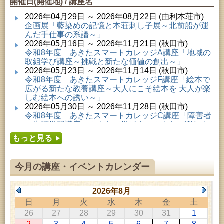
開催日(開催地) / 講座名
2026年04月29日 ～ 2026年08月22日 (由利本荘市)
企画展「藍染めの記憶と本荘刺し子展～北前船が運
んだ手仕事の系譜～」
2026年05月16日 ～ 2026年11月21日 (秋田市)
令和8年度 あきたスマートカレッジA講座「地域の
取組学び講座～挑戦と新たな価値の創出～」
2026年05月23日 ～ 2026年11月14日 (秋田市)
令和8年度 あきたスマートカレッジF講座「絵本で
広がる新たな教養講座～大人にこそ絵本を 大人が楽
しむ絵本への誘い～」
2026年05月30日 ～ 2026年11月28日 (秋田市)
令和8年度 あきたスマートカレッジC講座「障害者
の生涯学習講座～みんなで学ぼう、みんなで楽しも
う～」
もっと見る
2026年06月02日 ～ 2026年11月30日 (秋田市)
令和8年度前期「かぞくぶっくぱっく」
2026年06月06日 ～ 2026年10月17日 (秋田市)
今月の講座・イベントカレンダー
令和8年度 あきたスマートカレッジD講座「防災講
座～自助力と共助力を高める～」
2026年06月27日 ～ 2026年09月05日 (秋田市)
2026年8月
令和8年度 あきたスマートカレッジB講座「熟議フ
日
月
火
水
木
金
土
ァシリテーター講座 ～熟議をつくろう！～」
26
27
28
29
30
31
1
2026年07月01日 ～ 2026年09月23日 (仙北市)
千葉克介写真展 ～自然の息吹～