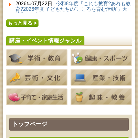
子どもの読書活動推進事業「夏休みは図書館へ行こ
2026年07月22日
令和8年度「これも教育?あれも教
う－みんなの読みたい！知りたい！学びたい！をお
育?2026年度 子どもたちの”こころを育む活動”」大
手伝いします－」（資料展示）
募集のお知らせ
2026年08月01日 ～ 2026年09月23日 (秋田市)
2026年07月16日
令和8年度「中央シルバーエリア
おかえりなさい！佐竹本三十六歌仙絵とゆかりの名
もっと見る
夏休み親子体験教室」募集のお知らせ
品
2026年07月14日
令和8年度 秋田県児童会館「み
2026年08月04日 ～ 2026年09月27日 (秋田市)
らいあ」2026年7月イベントのお知らせ
特別展「超写実 ホキ美術館名品展」
講座・イベント情報ジャンル
2026年07月11日
令和8年度 あきた芸術劇場「ミ
2026年08月08日 (秋田市)
ルハス」2026年7月のイベントスケジュールのお知
乳幼児教育・青少年教育「おりがみの会」
らせ
2026年08月08日 ～ 2026年08月09日 (秋田市)
2026年07月10日
令和8年度 株式会社パソナ「キ
青少年・成人・家庭教育「夏のファミリーキャン
ャリアコンサルタント相談」のお知らせ
プ」
2026年07月10日
令和8年度 株式会社パソナ「キ
2026年08月08日 (秋田市)
ャリア形成リスキリング支援センター」紹介のお知
青少年・家庭・成人教育「不思議アートのぞき箱ワ
らせ
ークショップ」
2026年08月08日 (秋田市)
乳幼児・青少年教育「朝のこどもとしょかんタイ
ム」
2026年08月08日 (秋田市)
乳幼児教育「おはなしの会」
2026年08月08日 (秋田市)
乳幼児教育「フォンテ文庫のおはなし会」
トップページ
2026年08月09日 (秋田市)
青少年・家庭・成人教育「不思議アートのぞき箱ワ