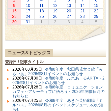
2
3
4
5
6
7
8
2026年07月11日 ～ 2026年08月30日 (秋田市)
9
10
11
12
13
14
15
特別展「わけあって絶滅しました。展」
16
17
18
19
20
21
22
2026年07月14日 ～ 2026年08月23日 (秋田市)
23
24
25
26
27
28
29
子どもの読書活動推進事業「夏休みは図書館へ行こ
30
31
1
2
3
4
5
う－みんなの読みたい！知りたい！学びたい！をお
手伝いします－」（資料展示）
2026年07月25日 ～ 2026年09月06日 (美郷町)
美郷町学友館特別展「加藤明見 森に生きるツキノワ
グマ～1年の記録～」
2026年08月01日 ～ 2026年08月30日 (秋田市)
成人教育「研修室開放」
ニュース&トピックス
2026年08月01日 ～ 2026年08月23日 (大館市)
清澄コレクション未公開絵画展
登録日 / 記事タイトル
2026年08月01日 ～ 2026年09月23日 (秋田市)
佐竹氏の名宝、雄大なる歴史を想う～武と雅～
2026年08月05日
令和8年度 秋田県児童会館「み
2026年08月01日 ～ 2026年08月16日 (秋田市)
らいあ」2026年8月イベントのお知らせ
音と会話を楽しむ朝の図書館
2026年07月30日
令和8年度 ふれあーるAKITA・2
2026年08月01日 ～ 2026年08月23日 (秋田市)
026年8月イベントのお知らせ
乳幼児・青少年教育「図書館クイズラリー」
2026年07月28日
令和8年度 コミュニケーション
2026年08月01日 ～ 2026年08月30日 (秋田市)
カフェ～アサーティブに語ろう～2026年開催日時の
乳幼児・青少年教育「夏休み資料展示」
お知らせ
2026年08月01日 ～ 2026年08月25日 (秋田市)
2026年07月25日
令和8年度 あきた芸術劇場「ミ
工房雑がみランド2026
ルハス」2026年8月のイベントスケジュールのお知
2026年08月01日 ～ 2026年08月23日 (秋田市)
らせ