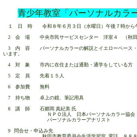
青少年教室「パーソナルカラ
１ 日 時 令和８年６月３日（水曜日）午後７時から
2 会 場 中央市民サービスセンター 洋室４ （秋田
3 内 容 パーソナルカラーの解説とイエローベース・
います。
4 対 象 市内に在住または通勤・通学をしている方
5 定 員 先着１５人
6 参加費 無料
7 持ち物 卓上の鏡、筆記用具
8 講 師 石郷岡 真紀美 氏
ＮＰＯ法人 日本パーソナルカラー協会 
パーソナルカラーアナリスト
9 問合せ・申込み先
秋田市教育委員会生涯学習室 電話 ８８８－