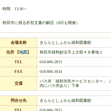
時間 13:30～
秋田市に残る肝煎文書の解読（8日も開催）
会場名称
きららとしょかん雄和図書館
住所 【
地図
】
秋田市雄和妙法字上大部４８番地１
TEL
018-886-2853
FAX
018-886-3034
バス停「雄和市民サービスセンター」（
交通
内にバス停あり）下車
問合せ先
きららとしょかん雄和図書館
TEL
018-886-2853