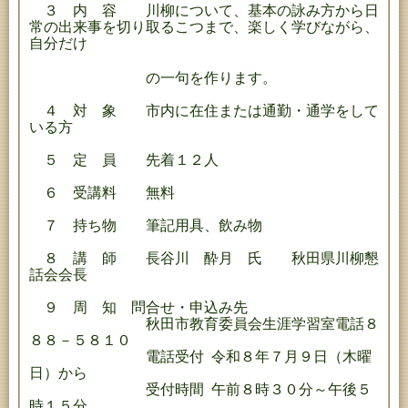
３ 内 容 川柳について、基本の詠み方から日
常の出来事を切り取るこつまで、楽しく学びながら、
自分だけ
の一句を作ります。
４ 対 象 市内に在住または通勤・通学をして
いる方
５ 定 員 先着１２人
６ 受講料 無料
７ 持ち物 筆記用具、飲み物
８ 講 師 長谷川 酔月 氏 秋田県川柳懇
話会会長
９ 周 知 問合せ・申込み先
秋田市教育委員会生涯学習室電話８
８８－５８１０
電話受付 令和８年７月９日（木曜
日）から
受付時間 午前８時３０分～午後５
時１５分