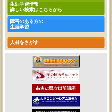
青少年・家庭・成人教育「不思議アートのぞき箱ワ
生涯学習情報
ークショップ」
詳しい検索はこちらから
2026年08月09日 (秋田市)
青少年・家庭・成人教育「不思議アートのぞき箱ワ
ークショップ」
障害のある方の
2026年08月11日 (秋田市)
生涯学習
令和8年度 椎名雄一郎オルガンレクチャーコンサー
ト
2026年08月14日 (秋田市)
成人教育「古文書解読講座」
人材をさがす
2026年08月15日 (秋田市)
乳幼児教育「作ってあそぼう工作会『レインボース
ティック』を作ろう！」
2026年08月15日 (秋田市)
乳幼児教育「パンダのえほん修理屋さん」
2026年08月15日 (秋田市)
乳幼児教育・青少年教育「おはなしの会」
2026年08月17日 (秋田市)
家庭教育「わくわく家族講座」
2026年08月17日 (秋田市)
女性教育「ミセスセミナー大住」
2026年08月17日 (秋田市)
高齢者教育「茨島七丁目地区高齢者学級」
2026年08月18日 (秋田市)
高齢者教育「秋田おもと高齢者大学」