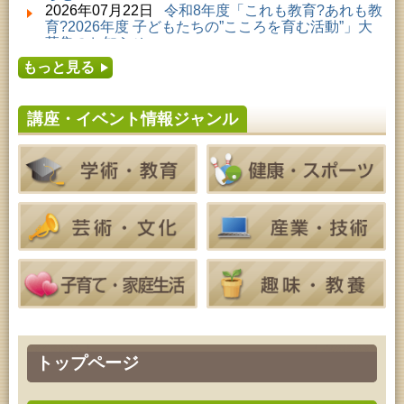
2026年08月01日 ～ 2026年08月23日 (秋田市)
2026年07月22日
令和8年度「これも教育?あれも教
子どもの読書活動推進事業「夏休みは図書館へ行こ
育?2026年度 子どもたちの”こころを育む活動”」大
う－みんなの読みたい！知りたい！学びたい！をお
募集のお知らせ
手伝いします－」（資料展示）
2026年07月16日
令和8年度「中央シルバーエリア
2026年08月01日 ～ 2026年08月30日 (秋田市)
もっと見る
夏休み親子体験教室」募集のお知らせ
成人教育「研修室開放」
2026年07月14日
令和8年度 秋田県児童会館「み
2026年08月04日 ～ 2026年09月27日 (秋田市)
らいあ」2026年7月イベントのお知らせ
特別展「超写実 ホキ美術館名品展」
講座・イベント情報ジャンル
2026年07月11日
令和8年度 あきた芸術劇場「ミ
2026年08月07日 (秋田市)
ルハス」2026年7月のイベントスケジュールのお知
青少年教育「点字体験教室」
らせ
2026年08月07日 (秋田市)
2026年07月10日
令和8年度 株式会社パソナ「キ
高齢者教育「南星大学」
ャリアコンサルタント相談」のお知らせ
2026年08月07日 (秋田市)
2026年07月10日
令和8年度 株式会社パソナ「キ
乳幼児・青少年教育「夏休み子ども講座『マーブル
ャリア形成リスキリング支援センター」紹介のお知
アートでツリー＆ネックレスを作ってみよう』」
らせ
2026年08月08日 (秋田市)
乳幼児・青少年教育「朝のこどもとしょかんタイ
ム」
2026年08月08日 (秋田市)
乳幼児教育「おはなしの会」
2026年08月08日 (秋田市)
乳幼児教育・青少年教育「おりがみの会」
2026年08月08日 (秋田市)
トップページ
乳幼児教育「フォンテ文庫のおはなし会」
2026年08月08日 (秋田市)