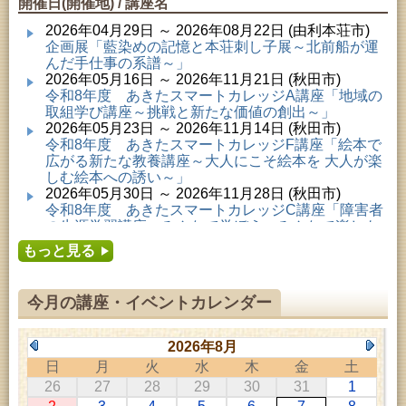
開催日(開催地) / 講座名
2026年04月29日 ～ 2026年08月22日 (由利本荘市)
企画展「藍染めの記憶と本荘刺し子展～北前船が運
んだ手仕事の系譜～」
2026年05月16日 ～ 2026年11月21日 (秋田市)
令和8年度 あきたスマートカレッジA講座「地域の
取組学び講座～挑戦と新たな価値の創出～」
2026年05月23日 ～ 2026年11月14日 (秋田市)
令和8年度 あきたスマートカレッジF講座「絵本で
広がる新たな教養講座～大人にこそ絵本を 大人が楽
しむ絵本への誘い～」
2026年05月30日 ～ 2026年11月28日 (秋田市)
令和8年度 あきたスマートカレッジC講座「障害者
の生涯学習講座～みんなで学ぼう、みんなで楽しも
う～」
もっと見る
2026年06月02日 ～ 2026年11月30日 (秋田市)
令和8年度前期「かぞくぶっくぱっく」
2026年06月06日 ～ 2026年10月17日 (秋田市)
今月の講座・イベントカレンダー
令和8年度 あきたスマートカレッジD講座「防災講
座～自助力と共助力を高める～」
2026年06月27日 ～ 2026年09月05日 (秋田市)
2026年8月
令和8年度 あきたスマートカレッジB講座「熟議フ
日
月
火
水
木
金
土
ァシリテーター講座 ～熟議をつくろう！～」
26
27
28
29
30
31
1
2026年07月01日 ～ 2026年09月23日 (仙北市)
千葉克介写真展 ～自然の息吹～