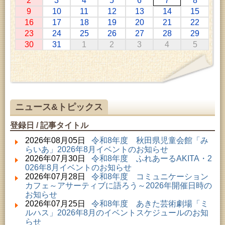
2
3
4
5
6
7
8
2026年07月11日 ～ 2026年08月30日 (秋田市)
9
10
11
12
13
14
15
特別展「わけあって絶滅しました。展」
16
17
18
19
20
21
22
2026年07月14日 ～ 2026年08月23日 (秋田市)
23
24
25
26
27
28
29
子どもの読書活動推進事業「夏休みは図書館へ行こ
30
31
1
2
3
4
5
う－みんなの読みたい！知りたい！学びたい！をお
手伝いします－」（資料展示）
2026年07月25日 ～ 2026年09月06日 (美郷町)
美郷町学友館特別展「加藤明見 森に生きるツキノワ
グマ～1年の記録～」
2026年08月01日 ～ 2026年08月16日 (秋田市)
音と会話を楽しむ朝の図書館
ニュース&トピックス
2026年08月01日 ～ 2026年08月23日 (秋田市)
乳幼児・青少年教育「図書館クイズラリー」
登録日 / 記事タイトル
2026年08月01日 ～ 2026年09月23日 (秋田市)
おかえりなさい！佐竹本三十六歌仙絵とゆかりの名
2026年08月05日
令和8年度 秋田県児童会館「み
品
らいあ」2026年8月イベントのお知らせ
2026年08月01日 ～ 2026年08月23日 (大館市)
2026年07月30日
令和8年度 ふれあーるAKITA・2
清澄コレクション未公開絵画展
026年8月イベントのお知らせ
2026年08月01日 ～ 2026年09月23日 (秋田市)
2026年07月28日
令和8年度 コミュニケーション
佐竹氏の名宝、雄大なる歴史を想う～武と雅～
カフェ～アサーティブに語ろう～2026年開催日時の
2026年08月01日 ～ 2026年08月30日 (秋田市)
お知らせ
乳幼児・青少年教育「夏休み資料展示」
2026年07月25日
令和8年度 あきた芸術劇場「ミ
2026年08月01日 ～ 2026年08月25日 (秋田市)
ルハス」2026年8月のイベントスケジュールのお知
工房雑がみランド2026
らせ