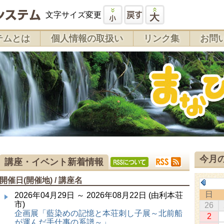
文字サイズ変更
テムとは
個人情報の取扱い
リンク集
お問
今月
講座・イベント新着情報
開催日(開催地) / 講座名
日
2026年04月29日 ～ 2026年08月22日 (由利本荘
市)
26
企画展「藍染めの記憶と本荘刺し子展～北前船
2
が運んだ手仕事の系譜～」