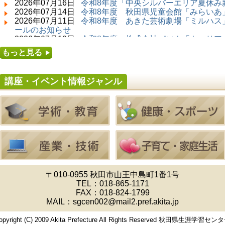
2026年07月16日
令和8年度「中央シルバーエリア夏休み
2026年07月14日 ～ 2026年08月23日 (秋田市)
2026年07月14日
令和8年度 秋田県児童会館「みらいあ」
子どもの読書活動推進事業「夏休みは図書館へ
2026年07月11日
令和8年度 あきた芸術劇場「ミルハス」
行こう－みんなの読みたい！知りたい！学びた
ールのお知らせ
い！をお手伝いします－」（資料展示）
2026年07月10日
令和8年度 株式会社パソナ「キャリア
2026年07月25日 ～ 2026年09月06日 (美郷町)
せ
もっと見る
美郷町学友館特別展「加藤明見 森に生きるツキ
2026年07月10日
令和8年度 株式会社パソナ「キャリア
ノワグマ～1年の記録～」
ー」紹介のお知らせ
2026年08月01日 ～ 2026年08月16日 (秋田市)
講座・イベント情報ジャンル
音と会話を楽しむ朝の図書館
2026年08月01日 ～ 2026年08月23日 (秋田市)
乳幼児・青少年教育「図書館クイズラリー」
2026年08月01日 ～ 2026年09月23日 (秋田市)
おかえりなさい！佐竹本三十六歌仙絵とゆかり
の名品
2026年08月01日 ～ 2026年08月23日 (大館市)
清澄コレクション未公開絵画展
2026年08月01日 ～ 2026年09月23日 (秋田市)
佐竹氏の名宝、雄大なる歴史を想う～武と雅～
2026年08月01日 ～ 2026年08月30日 (秋田市)
〒010-0955 秋田市山王中島町1番1号
乳幼児・青少年教育「夏休み資料展示」
TEL：
018-865-1171
2026年08月01日 ～ 2026年08月25日 (秋田市)
FAX：018-824-1799
工房雑がみランド2026
MAIL：sgcen002@mail2.pref.akita.jp
2026年08月01日 ～ 2026年08月23日 (秋田市)
子どもの読書活動推進事業「夏休みは図書館へ
opyright (C) 2009 Akita Prefecture All Rights Reserved 秋田県生涯学習セン