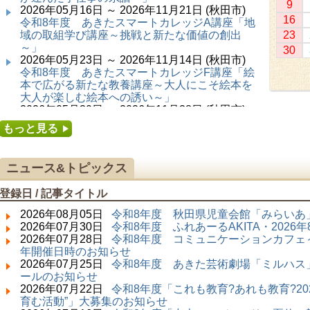
9
2026年05月16日 ～ 2026年11月21日 (秋田市)
16
令和8年度 あきたスマートカレッジA講座「地
域の取組学び講座～挑戦と新たな価値の創出
23
～」
30
2026年05月23日 ～ 2026年11月14日 (秋田市)
令和8年度 あきたスマートカレッジF講座「絵
本で広がる新たな教養講座～大人にこそ絵本を
大人が楽しむ絵本への誘い～」
2026年05月30日 ～ 2026年11月28日 (秋田市)
令和8年度 あきたスマートカレッジC講座「障
もっと見る
害者の生涯学習講座～みんなで学ぼう、みんな
で楽しもう～」
2026年06月02日 ～ 2026年11月30日 (秋田市)
ニュース&トピックス
令和8年度前期「かぞくぶっくぱっく」
2026年06月06日 ～ 2026年10月17日 (秋田市)
登録日 / 記事タイトル
令和8年度 あきたスマートカレッジD講座「防
災講座～自助力と共助力を高める～」
2026年08月05日
令和8年度 秋田県児童会館「みらいあ」
2026年06月27日 ～ 2026年09月05日 (秋田市)
2026年07月30日
令和8年度 ふれあーるAKITA・202
令和8年度 あきたスマートカレッジB講座「熟
2026年07月28日
令和8年度 コミュニケーションカフェ～
議ファシリテーター講座 ～熟議をつくろう！
年開催日時のお知らせ
～」
2026年07月25日
令和8年度 あきた芸術劇場「ミルハス」
2026年07月01日 ～ 2026年09月23日 (仙北市)
ールのお知らせ
千葉克介写真展 ～自然の息吹～
2026年07月22日
令和8年度「これも教育?あれも教育?20
2026年07月11日 ～ 2026年08月30日 (秋田市)
育む活動”」大募集のお知らせ
特別展「わけあって絶滅しました。展」