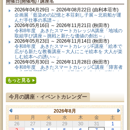
開催日(開催地) / 講座名
2026年04月29日 ～ 2026年08月22日 (由利本荘市)
企画展「藍染めの記憶と本荘刺し子展～北前船が運
んだ手仕事の系譜～」
2026年05月16日 ～ 2026年11月21日 (秋田市)
令和8年度 あきたスマートカレッジA講座「地域の
取組学び講座～挑戦と新たな価値の創出～」
2026年05月23日 ～ 2026年11月14日 (秋田市)
令和8年度 あきたスマートカレッジF講座「絵本で
広がる新たな教養講座～大人にこそ絵本を 大人が楽
しむ絵本への誘い～」
2026年05月30日 ～ 2026年11月28日 (秋田市)
令和8年度 あきたスマートカレッジC講座「障害者
の生涯学習講座～みんなで学ぼう、みんなで楽しも
う～」
もっと見る
2026年06月02日 ～ 2026年11月30日 (秋田市)
令和8年度前期「かぞくぶっくぱっく」
2026年06月06日 ～ 2026年10月17日 (秋田市)
今月の講座・イベントカレンダー
令和8年度 あきたスマートカレッジD講座「防災講
座～自助力と共助力を高める～」
2026年06月27日 ～ 2026年09月05日 (秋田市)
2026年8月
令和8年度 あきたスマートカレッジB講座「熟議フ
日
月
火
水
木
金
土
ァシリテーター講座 ～熟議をつくろう！～」
26
27
28
29
30
31
1
2026年07月01日 ～ 2026年09月23日 (仙北市)
千葉克介写真展 ～自然の息吹～