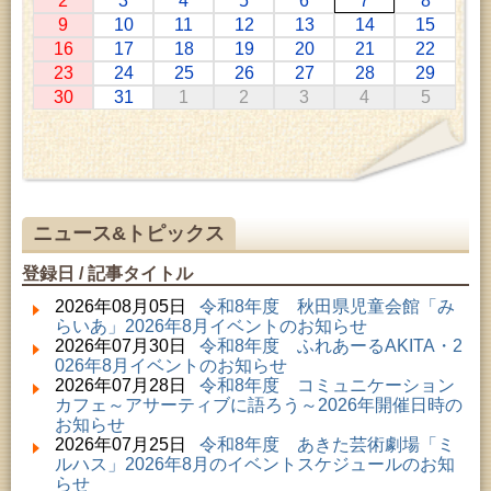
2
3
4
5
6
7
8
2026年07月11日 ～ 2026年08月30日 (秋田市)
9
10
11
12
13
14
15
特別展「わけあって絶滅しました。展」
16
17
18
19
20
21
22
2026年07月14日 ～ 2026年08月23日 (秋田市)
23
24
25
26
27
28
29
子どもの読書活動推進事業「夏休みは図書館へ行こ
30
31
1
2
3
4
5
う－みんなの読みたい！知りたい！学びたい！をお
手伝いします－」（資料展示）
2026年07月25日 ～ 2026年09月06日 (美郷町)
美郷町学友館特別展「加藤明見 森に生きるツキノワ
グマ～1年の記録～」
2026年08月01日 ～ 2026年08月16日 (秋田市)
音と会話を楽しむ朝の図書館
ニュース&トピックス
2026年08月01日 ～ 2026年08月23日 (秋田市)
乳幼児・青少年教育「図書館クイズラリー」
登録日 / 記事タイトル
2026年08月01日 ～ 2026年09月23日 (秋田市)
おかえりなさい！佐竹本三十六歌仙絵とゆかりの名
2026年08月05日
令和8年度 秋田県児童会館「み
品
らいあ」2026年8月イベントのお知らせ
2026年08月01日 ～ 2026年08月23日 (大館市)
2026年07月30日
令和8年度 ふれあーるAKITA・2
清澄コレクション未公開絵画展
026年8月イベントのお知らせ
2026年08月01日 ～ 2026年09月23日 (秋田市)
2026年07月28日
令和8年度 コミュニケーション
佐竹氏の名宝、雄大なる歴史を想う～武と雅～
カフェ～アサーティブに語ろう～2026年開催日時の
2026年08月01日 ～ 2026年08月30日 (秋田市)
お知らせ
乳幼児・青少年教育「夏休み資料展示」
2026年07月25日
令和8年度 あきた芸術劇場「ミ
2026年08月01日 ～ 2026年08月25日 (秋田市)
ルハス」2026年8月のイベントスケジュールのお知
工房雑がみランド2026
らせ