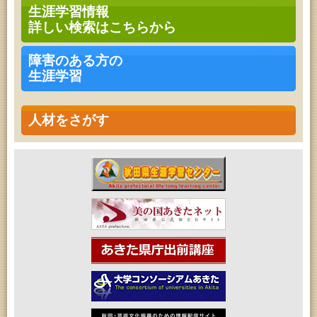
青少年・家庭・成人教育「不思議アートのぞき箱ワ
生涯学習情報
ークショップ」
詳しい検索はこちらから
2026年08月09日 (秋田市)
青少年・家庭・成人教育「不思議アートのぞき箱ワ
ークショップ」
障害のある方の
2026年08月11日 (秋田市)
生涯学習
令和8年度 椎名雄一郎オルガンレクチャーコンサー
ト
2026年08月14日 (秋田市)
成人教育「古文書解読講座」
人材をさがす
2026年08月15日 (秋田市)
乳幼児教育「作ってあそぼう工作会『レインボース
ティック』を作ろう！」
2026年08月15日 (秋田市)
乳幼児教育「パンダのえほん修理屋さん」
2026年08月15日 (秋田市)
乳幼児教育・青少年教育「おはなしの会」
2026年08月17日 (秋田市)
家庭教育「わくわく家族講座」
2026年08月17日 (秋田市)
女性教育「ミセスセミナー大住」
2026年08月17日 (秋田市)
高齢者教育「茨島七丁目地区高齢者学級」
2026年08月18日 (秋田市)
高齢者教育「秋田おもと高齢者大学」