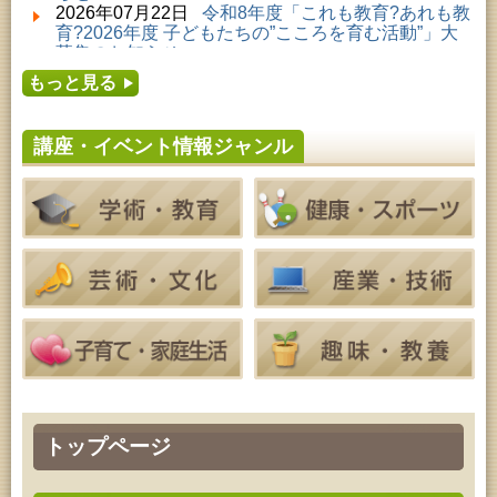
2026年08月01日 ～ 2026年08月23日 (秋田市)
2026年07月22日
令和8年度「これも教育?あれも教
子どもの読書活動推進事業「夏休みは図書館へ行こ
育?2026年度 子どもたちの”こころを育む活動”」大
う－みんなの読みたい！知りたい！学びたい！をお
募集のお知らせ
手伝いします－」（資料展示）
2026年07月16日
令和8年度「中央シルバーエリア
2026年08月01日 ～ 2026年08月30日 (秋田市)
もっと見る
夏休み親子体験教室」募集のお知らせ
成人教育「研修室開放」
2026年07月14日
令和8年度 秋田県児童会館「み
2026年08月04日 ～ 2026年09月27日 (秋田市)
らいあ」2026年7月イベントのお知らせ
特別展「超写実 ホキ美術館名品展」
講座・イベント情報ジャンル
2026年07月11日
令和8年度 あきた芸術劇場「ミ
2026年08月07日 (秋田市)
ルハス」2026年7月のイベントスケジュールのお知
青少年教育「点字体験教室」
らせ
2026年08月07日 (秋田市)
2026年07月10日
令和8年度 株式会社パソナ「キ
高齢者教育「南星大学」
ャリアコンサルタント相談」のお知らせ
2026年08月07日 (秋田市)
2026年07月10日
令和8年度 株式会社パソナ「キ
乳幼児・青少年教育「夏休み子ども講座『マーブル
ャリア形成リスキリング支援センター」紹介のお知
アートでツリー＆ネックレスを作ってみよう』」
らせ
2026年08月08日 (秋田市)
乳幼児・青少年教育「朝のこどもとしょかんタイ
ム」
2026年08月08日 (秋田市)
乳幼児教育「おはなしの会」
2026年08月08日 (秋田市)
乳幼児教育・青少年教育「おりがみの会」
2026年08月08日 (秋田市)
トップページ
乳幼児教育「フォンテ文庫のおはなし会」
2026年08月08日 (秋田市)