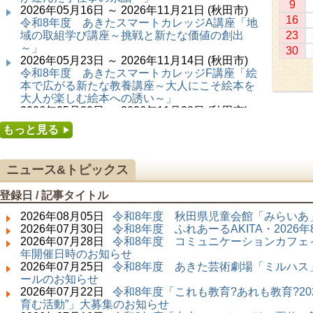
9
2026年05月16日 ～ 2026年11月21日 (秋田市)
16
令和8年度 あきたスマートカレッジA講座「地
域の取組学び講座～挑戦と新たな価値の創出
23
～」
30
2026年05月23日 ～ 2026年11月14日 (秋田市)
令和8年度 あきたスマートカレッジF講座「絵
本で広がる新たな教養講座～大人にこそ絵本を
大人が楽しむ絵本への誘い～」
2026年05月30日 ～ 2026年11月28日 (秋田市)
令和8年度 あきたスマートカレッジC講座「障
もっと見る
害者の生涯学習講座～みんなで学ぼう、みんな
で楽しもう～」
2026年06月02日 ～ 2026年11月30日 (秋田市)
ニュース&トピックス
令和8年度前期「かぞくぶっくぱっく」
2026年06月06日 ～ 2026年10月17日 (秋田市)
登録日 / 記事タイトル
令和8年度 あきたスマートカレッジD講座「防
災講座～自助力と共助力を高める～」
2026年08月05日
令和8年度 秋田県児童会館「みらいあ」
2026年06月27日 ～ 2026年09月05日 (秋田市)
2026年07月30日
令和8年度 ふれあーるAKITA・202
令和8年度 あきたスマートカレッジB講座「熟
2026年07月28日
令和8年度 コミュニケーションカフェ～
議ファシリテーター講座 ～熟議をつくろう！
年開催日時のお知らせ
～」
2026年07月25日
令和8年度 あきた芸術劇場「ミルハス」
2026年07月01日 ～ 2026年09月23日 (仙北市)
ールのお知らせ
千葉克介写真展 ～自然の息吹～
2026年07月22日
令和8年度「これも教育?あれも教育?20
2026年07月11日 ～ 2026年08月30日 (秋田市)
育む活動”」大募集のお知らせ
特別展「わけあって絶滅しました。展」