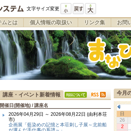
文字サイズ変更
テムとは
個人情報の取扱い
リンク集
お問
今月
講座・イベント新着情報
開催日(開催地) / 講座名
日
2026年04月29日 ～ 2026年08月22日 (由利本荘
市)
26
企画展「藍染めの記憶と本荘刺し子展～北前船
2
が運んだ手仕事の系譜～」