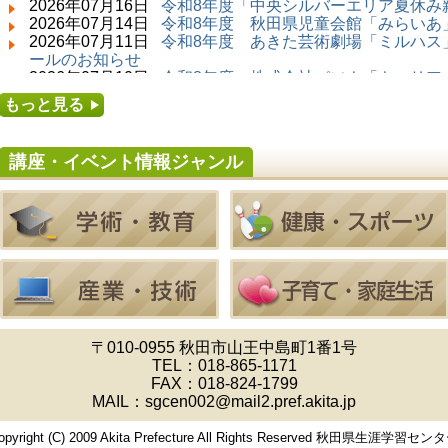
2026年07月16日
令和8年度「中央シルバーエリア夏休み
2026年07月14日 ～ 2026年08月23日 (秋田市)
2026年07月14日
令和8年度 秋田県児童会館「みらいあ」
子どもの読書活動推進事業「夏休みは図書館へ
2026年07月11日
令和8年度 あきた芸術劇場「ミルハス」
行こう－みんなの読みたい！知りたい！学びた
ールのお知らせ
い！をお手伝いします－」（資料展示）
2026年07月10日
令和8年度 株式会社パソナ「キャリア
2026年07月25日 ～ 2026年09月06日 (美郷町)
せ
もっと見る
美郷町学友館特別展「加藤明見 森に生きるツキ
2026年07月10日
令和8年度 株式会社パソナ「キャリア
ノワグマ～1年の記録～」
ー」紹介のお知らせ
2026年08月01日 ～ 2026年08月16日 (秋田市)
講座・イベント情報ジャンル
音と会話を楽しむ朝の図書館
2026年08月01日 ～ 2026年08月23日 (秋田市)
乳幼児・青少年教育「図書館クイズラリー」
2026年08月01日 ～ 2026年09月23日 (秋田市)
おかえりなさい！佐竹本三十六歌仙絵とゆかり
の名品
2026年08月01日 ～ 2026年08月23日 (大館市)
清澄コレクション未公開絵画展
2026年08月01日 ～ 2026年09月23日 (秋田市)
佐竹氏の名宝、雄大なる歴史を想う～武と雅～
2026年08月01日 ～ 2026年08月30日 (秋田市)
〒010-0955 秋田市山王中島町1番1号
乳幼児・青少年教育「夏休み資料展示」
TEL：
018-865-1171
2026年08月01日 ～ 2026年08月25日 (秋田市)
FAX：018-824-1799
工房雑がみランド2026
MAIL：sgcen002@mail2.pref.akita.jp
2026年08月01日 ～ 2026年08月23日 (秋田市)
子どもの読書活動推進事業「夏休みは図書館へ
opyright (C) 2009 Akita Prefecture All Rights Reserved 秋田県生涯学習セン