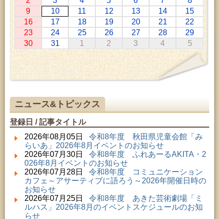
2
3
4
5
6
7
8
2026年07月11日 ～ 2026年08月30日 (秋田市)
9
10
11
12
13
14
15
特別展「わけあって絶滅しました。展」
16
17
18
19
20
21
22
2026年07月14日 ～ 2026年08月23日 (秋田市)
23
24
25
26
27
28
29
子どもの読書活動推進事業「夏休みは図書館へ行こ
30
31
1
2
3
4
5
う－みんなの読みたい！知りたい！学びたい！をお
手伝いします－」（資料展示）
2026年07月25日 ～ 2026年09月06日 (美郷町)
美郷町学友館特別展「加藤明見 森に生きるツキノワ
グマ～1年の記録～」
2026年08月01日 ～ 2026年08月23日 (秋田市)
子どもの読書活動推進事業「夏休みは図書館へ行こ
ニュース&トピックス
う－みんなの読みたい！知りたい！学びたい！をお
手伝いします－」（資料展示）
登録日 / 記事タイトル
2026年08月01日 ～ 2026年08月23日 (秋田市)
乳幼児・青少年教育「図書館クイズラリー」
2026年08月05日
令和8年度 秋田県児童会館「み
2026年08月01日 ～ 2026年09月23日 (秋田市)
らいあ」2026年8月イベントのお知らせ
おかえりなさい！佐竹本三十六歌仙絵とゆかりの名
2026年07月30日
令和8年度 ふれあーるAKITA・2
品
026年8月イベントのお知らせ
2026年08月01日 ～ 2026年09月23日 (秋田市)
2026年07月28日
令和8年度 コミュニケーション
佐竹氏の名宝、雄大なる歴史を想う～武と雅～
カフェ～アサーティブに語ろう～2026年開催日時の
2026年08月01日 ～ 2026年08月23日 (大館市)
お知らせ
清澄コレクション未公開絵画展
2026年07月25日
令和8年度 あきた芸術劇場「ミ
2026年08月01日 ～ 2026年08月25日 (秋田市)
ルハス」2026年8月のイベントスケジュールのお知
工房雑がみランド2026
らせ