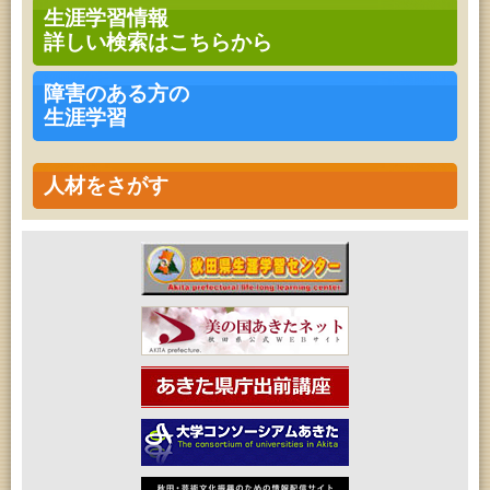
高齢者教育「茨島七丁目地区高齢者学級」
生涯学習情報
2026年08月18日 (秋田市)
詳しい検索はこちらから
女性教育「保戸野女性学級」
2026年08月18日 (秋田市)
高齢者教育「泉地区高齢者学級」
障害のある方の
2026年08月18日 (秋田市)
生涯学習
乳幼児・青少年教育「おはなしの会」
2026年08月18日 (秋田市)
乳幼児教育「ペンギン幼児学級」
2026年08月18日 (秋田市)
人材をさがす
高齢者教育「秋田おもと高齢者大学」
2026年08月19日 (秋田市)
成人教育「市民大学講座『佐竹史料館展示資料から
見る秋田藩と佐竹氏』」
2026年08月19日 (秋田市)
高齢者教育「北部高齢者大学」
2026年08月19日 (秋田市)
高齢者教育「川尻地区高齢者学級」
2026年08月19日 (秋田市)
女性教育「ひろば女性学級」
2026年08月20日 (秋田市)
乳幼児教育「カンガルー乳幼児学級」
2026年08月20日 (秋田市)
女性教育「八橋ひまわり女性学級」
2026年08月20日 (秋田市)