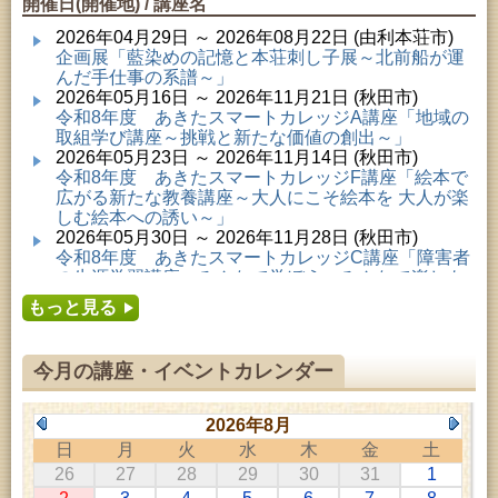
開催日(開催地) / 講座名
2026年04月29日 ～ 2026年08月22日 (由利本荘市)
企画展「藍染めの記憶と本荘刺し子展～北前船が運
んだ手仕事の系譜～」
2026年05月16日 ～ 2026年11月21日 (秋田市)
令和8年度 あきたスマートカレッジA講座「地域の
取組学び講座～挑戦と新たな価値の創出～」
2026年05月23日 ～ 2026年11月14日 (秋田市)
令和8年度 あきたスマートカレッジF講座「絵本で
広がる新たな教養講座～大人にこそ絵本を 大人が楽
しむ絵本への誘い～」
2026年05月30日 ～ 2026年11月28日 (秋田市)
令和8年度 あきたスマートカレッジC講座「障害者
の生涯学習講座～みんなで学ぼう、みんなで楽しも
う～」
もっと見る
2026年06月02日 ～ 2026年11月30日 (秋田市)
令和8年度前期「かぞくぶっくぱっく」
2026年06月06日 ～ 2026年10月17日 (秋田市)
今月の講座・イベントカレンダー
令和8年度 あきたスマートカレッジD講座「防災講
座～自助力と共助力を高める～」
2026年06月27日 ～ 2026年09月05日 (秋田市)
2026年8月
令和8年度 あきたスマートカレッジB講座「熟議フ
日
月
火
水
木
金
土
ァシリテーター講座 ～熟議をつくろう！～」
26
27
28
29
30
31
1
2026年07月01日 ～ 2026年09月23日 (仙北市)
千葉克介写真展 ～自然の息吹～