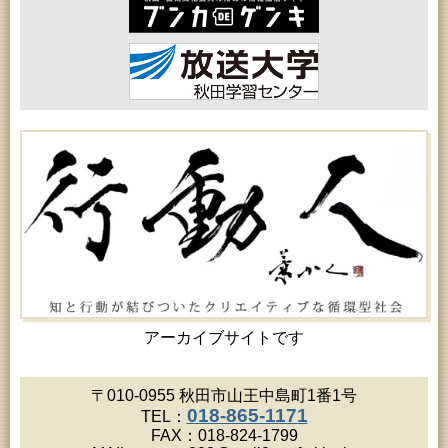
女性教育「あかしあ婦人学級」
2026年08月20日 (秋田市)
成人教育「夏の暑さに負けない薬膳料理教室」
2026年08月20日 (秋田市)
女性教育「女性セミナー『ゆうわ』」
2026年08月21日 (秋田市)
成人教育「市民体験活動推進事業『料理教室』」
2026年08月21日 (秋田市)
高齢者教育「秋田鈴杖大学」
2026年08月21日 (秋田市)
高齢者教育「保戸野地区高齢者学級」
2026年08月22日 (秋田市)
乳幼児教育「おはなしの会」
2026年08月22日 (秋田市)
令和8年度 鈴木昭寿ウクレレライブ（アトリオンワ
ンコインコンサートVol.68）
2026年08月22日 (能代市)
市民おもしろ塾2026年8月例会 第177回「菅江真澄
が見た能代山本」
アーカイブサイトです
2026年08月22日 (秋田市)
家庭教育講座「夏休み親子木工教室」
2026年08月22日 (秋田市)
〒010-0955 秋田市山王中島町1番1号
令和8年度 Excel簡単会計集計勉強会
018-865-1171
TEL：
2026年08月22日 (秋田市)
FAX：018-824-1799
青少年教育「親子チャレンジ体験活動推進事業『農