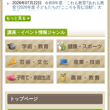
2026年08月01日 ～ 2026年08月30日 (秋田市)
2026年07月22日
令和8年度「これも教育?あれも教
乳幼児・青少年教育「夏休み資料展示」
育?2026年度 子どもたちの”こころを育む活動”」大
2026年08月01日 ～ 2026年08月16日 (秋田市)
募集のお知らせ
音と会話を楽しむ朝の図書館
2026年07月16日
令和8年度「中央シルバーエリア
2026年08月01日 ～ 2026年08月30日 (秋田市)
もっと見る
夏休み親子体験教室」募集のお知らせ
成人教育「研修室開放」
2026年07月14日
令和8年度 秋田県児童会館「み
2026年08月04日 ～ 2026年09月27日 (秋田市)
らいあ」2026年7月イベントのお知らせ
特別展「超写実 ホキ美術館名品展」
講座・イベント情報ジャンル
2026年07月11日
令和8年度 あきた芸術劇場「ミ
2026年08月11日 (秋田市)
ルハス」2026年7月のイベントスケジュールのお知
令和8年度 椎名雄一郎オルガンレクチャーコンサー
らせ
ト
2026年07月10日
令和8年度 株式会社パソナ「キ
2026年08月14日 (秋田市)
ャリアコンサルタント相談」のお知らせ
成人教育「古文書解読講座」
2026年07月10日
令和8年度 株式会社パソナ「キ
2026年08月15日 (秋田市)
ャリア形成リスキリング支援センター」紹介のお知
乳幼児教育「作ってあそぼう工作会『レインボース
らせ
ティック』を作ろう！」
2026年08月15日 (秋田市)
乳幼児教育「パンダのえほん修理屋さん」
2026年08月15日 (秋田市)
乳幼児教育・青少年教育「おはなしの会」
2026年08月17日 (秋田市)
女性教育「ミセスセミナー大住」
2026年08月17日 (秋田市)
トップページ
家庭教育「わくわく家族講座」
2026年08月17日 (秋田市)