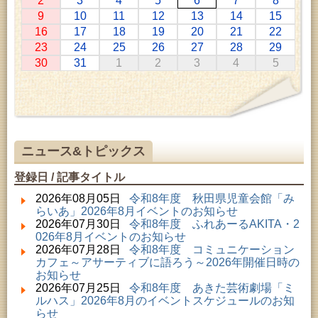
2
3
4
5
6
7
8
2026年07月11日 ～ 2026年08月30日 (秋田市)
9
10
11
12
13
14
15
特別展「わけあって絶滅しました。展」
16
17
18
19
20
21
22
2026年07月14日 ～ 2026年08月23日 (秋田市)
23
24
25
26
27
28
29
子どもの読書活動推進事業「夏休みは図書館へ行こ
30
31
1
2
3
4
5
う－みんなの読みたい！知りたい！学びたい！をお
手伝いします－」（資料展示）
2026年07月25日 ～ 2026年09月06日 (美郷町)
美郷町学友館特別展「加藤明見 森に生きるツキノワ
グマ～1年の記録～」
2026年08月01日 ～ 2026年08月16日 (秋田市)
音と会話を楽しむ朝の図書館
ニュース&トピックス
2026年08月01日 ～ 2026年08月23日 (秋田市)
乳幼児・青少年教育「図書館クイズラリー」
登録日 / 記事タイトル
2026年08月01日 ～ 2026年09月23日 (秋田市)
おかえりなさい！佐竹本三十六歌仙絵とゆかりの名
2026年08月05日
令和8年度 秋田県児童会館「み
品
らいあ」2026年8月イベントのお知らせ
2026年08月01日 ～ 2026年08月23日 (大館市)
2026年07月30日
令和8年度 ふれあーるAKITA・2
清澄コレクション未公開絵画展
026年8月イベントのお知らせ
2026年08月01日 ～ 2026年09月23日 (秋田市)
2026年07月28日
令和8年度 コミュニケーション
佐竹氏の名宝、雄大なる歴史を想う～武と雅～
カフェ～アサーティブに語ろう～2026年開催日時の
2026年08月01日 ～ 2026年08月30日 (秋田市)
お知らせ
乳幼児・青少年教育「夏休み資料展示」
2026年07月25日
令和8年度 あきた芸術劇場「ミ
2026年08月01日 ～ 2026年08月25日 (秋田市)
ルハス」2026年8月のイベントスケジュールのお知
工房雑がみランド2026
らせ