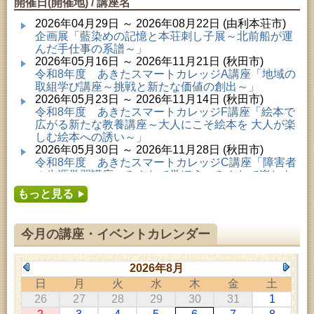
開催日(開催地) / 講座名
2026年04月29日 ～ 2026年08月22日 (由利本荘市)
企画展「藍染めの記憶と本荘刺し子展～北前船が運
んだ手仕事の系譜～」
2026年05月16日 ～ 2026年11月21日 (秋田市)
令和8年度 あきたスマートカレッジA講座「地域の
取組学び講座～挑戦と新たな価値の創出～」
2026年05月23日 ～ 2026年11月14日 (秋田市)
令和8年度 あきたスマートカレッジF講座「絵本で
広がる新たな教養講座～大人にこそ絵本を 大人が楽
しむ絵本への誘い～」
2026年05月30日 ～ 2026年11月28日 (秋田市)
令和8年度 あきたスマートカレッジC講座「障害者
の生涯学習講座～みんなで学ぼう、みんなで楽しも
う～」
もっと見る
2026年06月02日 ～ 2026年11月30日 (秋田市)
令和8年度前期「かぞくぶっくぱっく」
2026年06月06日 ～ 2026年10月17日 (秋田市)
今月の講座・イベントカレンダー
令和8年度 あきたスマートカレッジD講座「防災講
座～自助力と共助力を高める～」
2026年06月27日 ～ 2026年09月05日 (秋田市)
2026年8月
令和8年度 あきたスマートカレッジB講座「熟議フ
日
月
火
水
木
金
土
ァシリテーター講座 ～熟議をつくろう！～」
26
27
28
29
30
31
1
2026年07月01日 ～ 2026年09月23日 (仙北市)
千葉克介写真展 ～自然の息吹～