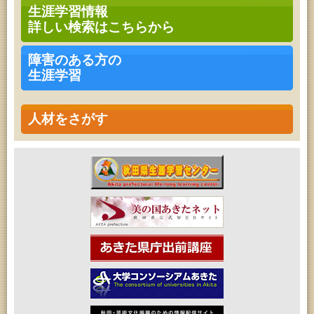
青少年・家庭・成人教育「不思議アートのぞき箱ワ
生涯学習情報
ークショップ」
詳しい検索はこちらから
2026年08月09日 (秋田市)
青少年・家庭・成人教育「不思議アートのぞき箱ワ
ークショップ」
障害のある方の
2026年08月11日 (秋田市)
生涯学習
令和8年度 椎名雄一郎オルガンレクチャーコンサー
ト
2026年08月14日 (秋田市)
成人教育「古文書解読講座」
人材をさがす
2026年08月15日 (秋田市)
乳幼児教育「作ってあそぼう工作会『レインボース
ティック』を作ろう！」
2026年08月15日 (秋田市)
乳幼児教育「パンダのえほん修理屋さん」
2026年08月15日 (秋田市)
乳幼児教育・青少年教育「おはなしの会」
2026年08月17日 (秋田市)
家庭教育「わくわく家族講座」
2026年08月17日 (秋田市)
女性教育「ミセスセミナー大住」
2026年08月17日 (秋田市)
高齢者教育「茨島七丁目地区高齢者学級」
2026年08月18日 (秋田市)
高齢者教育「秋田おもと高齢者大学」