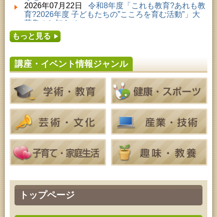
2026年08月01日 ～ 2026年08月23日 (秋田市)
2026年07月22日
令和8年度「これも教育?あれも教
子どもの読書活動推進事業「夏休みは図書館へ行こ
育?2026年度 子どもたちの”こころを育む活動”」大
う－みんなの読みたい！知りたい！学びたい！をお
募集のお知らせ
手伝いします－」（資料展示）
2026年07月16日
令和8年度「中央シルバーエリア
2026年08月01日 ～ 2026年08月30日 (秋田市)
もっと見る
夏休み親子体験教室」募集のお知らせ
成人教育「研修室開放」
2026年07月14日
令和8年度 秋田県児童会館「み
2026年08月04日 ～ 2026年09月27日 (秋田市)
らいあ」2026年7月イベントのお知らせ
特別展「超写実 ホキ美術館名品展」
講座・イベント情報ジャンル
2026年07月11日
令和8年度 あきた芸術劇場「ミ
2026年08月07日 (秋田市)
ルハス」2026年7月のイベントスケジュールのお知
青少年教育「点字体験教室」
らせ
2026年08月07日 (秋田市)
2026年07月10日
令和8年度 株式会社パソナ「キ
高齢者教育「南星大学」
ャリアコンサルタント相談」のお知らせ
2026年08月07日 (秋田市)
2026年07月10日
令和8年度 株式会社パソナ「キ
乳幼児・青少年教育「夏休み子ども講座『マーブル
ャリア形成リスキリング支援センター」紹介のお知
アートでツリー＆ネックレスを作ってみよう』」
らせ
2026年08月08日 (秋田市)
乳幼児・青少年教育「朝のこどもとしょかんタイ
ム」
2026年08月08日 (秋田市)
乳幼児教育「おはなしの会」
2026年08月08日 (秋田市)
乳幼児教育・青少年教育「おりがみの会」
2026年08月08日 (秋田市)
トップページ
乳幼児教育「フォンテ文庫のおはなし会」
2026年08月08日 (秋田市)