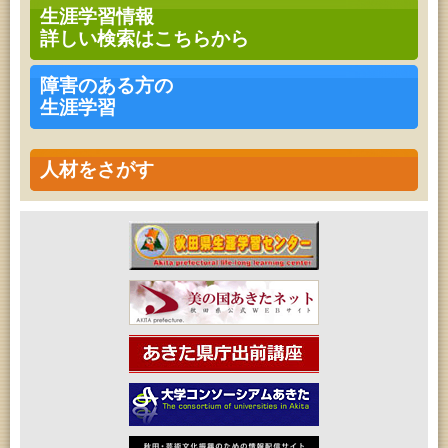
青少年・家庭・成人教育「不思議アートのぞき箱ワ
生涯学習情報
ークショップ」
詳しい検索はこちらから
2026年08月09日 (秋田市)
青少年・家庭・成人教育「不思議アートのぞき箱ワ
ークショップ」
障害のある方の
2026年08月11日 (秋田市)
生涯学習
令和8年度 椎名雄一郎オルガンレクチャーコンサー
ト
2026年08月14日 (秋田市)
成人教育「古文書解読講座」
人材をさがす
2026年08月15日 (秋田市)
乳幼児教育「作ってあそぼう工作会『レインボース
ティック』を作ろう！」
2026年08月15日 (秋田市)
乳幼児教育「パンダのえほん修理屋さん」
2026年08月15日 (秋田市)
乳幼児教育・青少年教育「おはなしの会」
2026年08月17日 (秋田市)
家庭教育「わくわく家族講座」
2026年08月17日 (秋田市)
女性教育「ミセスセミナー大住」
2026年08月17日 (秋田市)
高齢者教育「茨島七丁目地区高齢者学級」
2026年08月18日 (秋田市)
高齢者教育「秋田おもと高齢者大学」