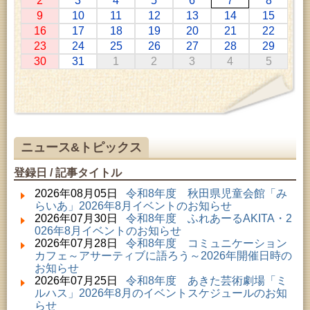
2
3
4
5
6
7
8
2026年07月11日 ～ 2026年08月30日 (秋田市)
9
10
11
12
13
14
15
特別展「わけあって絶滅しました。展」
16
17
18
19
20
21
22
2026年07月14日 ～ 2026年08月23日 (秋田市)
23
24
25
26
27
28
29
子どもの読書活動推進事業「夏休みは図書館へ行こ
30
31
1
2
3
4
5
う－みんなの読みたい！知りたい！学びたい！をお
手伝いします－」（資料展示）
2026年07月25日 ～ 2026年09月06日 (美郷町)
美郷町学友館特別展「加藤明見 森に生きるツキノワ
グマ～1年の記録～」
2026年08月01日 ～ 2026年08月16日 (秋田市)
音と会話を楽しむ朝の図書館
ニュース&トピックス
2026年08月01日 ～ 2026年08月23日 (秋田市)
乳幼児・青少年教育「図書館クイズラリー」
登録日 / 記事タイトル
2026年08月01日 ～ 2026年09月23日 (秋田市)
おかえりなさい！佐竹本三十六歌仙絵とゆかりの名
2026年08月05日
令和8年度 秋田県児童会館「み
品
らいあ」2026年8月イベントのお知らせ
2026年08月01日 ～ 2026年08月23日 (大館市)
2026年07月30日
令和8年度 ふれあーるAKITA・2
清澄コレクション未公開絵画展
026年8月イベントのお知らせ
2026年08月01日 ～ 2026年09月23日 (秋田市)
2026年07月28日
令和8年度 コミュニケーション
佐竹氏の名宝、雄大なる歴史を想う～武と雅～
カフェ～アサーティブに語ろう～2026年開催日時の
2026年08月01日 ～ 2026年08月30日 (秋田市)
お知らせ
乳幼児・青少年教育「夏休み資料展示」
2026年07月25日
令和8年度 あきた芸術劇場「ミ
2026年08月01日 ～ 2026年08月25日 (秋田市)
ルハス」2026年8月のイベントスケジュールのお知
工房雑がみランド2026
らせ