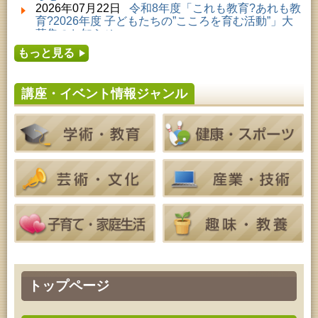
2026年08月01日 ～ 2026年08月23日 (秋田市)
2026年07月22日
令和8年度「これも教育?あれも教
子どもの読書活動推進事業「夏休みは図書館へ行こ
育?2026年度 子どもたちの”こころを育む活動”」大
う－みんなの読みたい！知りたい！学びたい！をお
募集のお知らせ
手伝いします－」（資料展示）
2026年07月16日
令和8年度「中央シルバーエリア
2026年08月01日 ～ 2026年08月30日 (秋田市)
もっと見る
夏休み親子体験教室」募集のお知らせ
成人教育「研修室開放」
2026年07月14日
令和8年度 秋田県児童会館「み
2026年08月04日 ～ 2026年09月27日 (秋田市)
らいあ」2026年7月イベントのお知らせ
特別展「超写実 ホキ美術館名品展」
講座・イベント情報ジャンル
2026年07月11日
令和8年度 あきた芸術劇場「ミ
2026年08月07日 (秋田市)
ルハス」2026年7月のイベントスケジュールのお知
青少年教育「点字体験教室」
らせ
2026年08月07日 (秋田市)
2026年07月10日
令和8年度 株式会社パソナ「キ
高齢者教育「南星大学」
ャリアコンサルタント相談」のお知らせ
2026年08月07日 (秋田市)
2026年07月10日
令和8年度 株式会社パソナ「キ
乳幼児・青少年教育「夏休み子ども講座『マーブル
ャリア形成リスキリング支援センター」紹介のお知
アートでツリー＆ネックレスを作ってみよう』」
らせ
2026年08月08日 (秋田市)
乳幼児・青少年教育「朝のこどもとしょかんタイ
ム」
2026年08月08日 (秋田市)
乳幼児教育「おはなしの会」
2026年08月08日 (秋田市)
乳幼児教育・青少年教育「おりがみの会」
2026年08月08日 (秋田市)
トップページ
乳幼児教育「フォンテ文庫のおはなし会」
2026年08月08日 (秋田市)