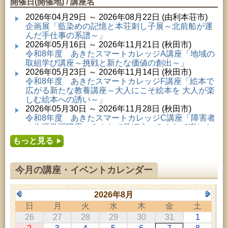
開催日(開催地) / 講座名
2026年04月29日 ～ 2026年08月22日 (由利本荘市)
企画展「藍染めの記憶と本荘刺し子展～北前船が運
んだ手仕事の系譜～」
2026年05月16日 ～ 2026年11月21日 (秋田市)
令和8年度 あきたスマートカレッジA講座「地域の
取組学び講座～挑戦と新たな価値の創出～」
2026年05月23日 ～ 2026年11月14日 (秋田市)
令和8年度 あきたスマートカレッジF講座「絵本で
広がる新たな教養講座～大人にこそ絵本を 大人が楽
しむ絵本への誘い～」
2026年05月30日 ～ 2026年11月28日 (秋田市)
令和8年度 あきたスマートカレッジC講座「障害者
の生涯学習講座～みんなで学ぼう、みんなで楽しも
う～」
もっと見る
2026年06月02日 ～ 2026年11月30日 (秋田市)
令和8年度前期「かぞくぶっくぱっく」
2026年06月06日 ～ 2026年10月17日 (秋田市)
今月の講座・イベントカレンダー
令和8年度 あきたスマートカレッジD講座「防災講
座～自助力と共助力を高める～」
2026年06月27日 ～ 2026年09月05日 (秋田市)
2026年8月
令和8年度 あきたスマートカレッジB講座「熟議フ
日
月
火
水
木
金
土
ァシリテーター講座 ～熟議をつくろう！～」
26
27
28
29
30
31
1
2026年07月01日 ～ 2026年09月23日 (仙北市)
千葉克介写真展 ～自然の息吹～