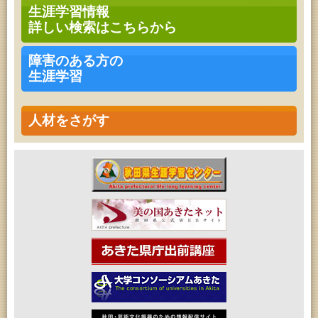
ークショップ」
生涯学習情報
2026年08月11日 (秋田市)
詳しい検索はこちらから
令和8年度 椎名雄一郎オルガンレクチャーコンサー
ト
2026年08月14日 (秋田市)
障害のある方の
成人教育「古文書解読講座」
生涯学習
2026年08月15日 (秋田市)
乳幼児教育・青少年教育「おはなしの会」
2026年08月15日 (秋田市)
乳幼児教育「作ってあそぼう工作会『レインボース
人材をさがす
ティック』を作ろう！」
2026年08月15日 (秋田市)
乳幼児教育「パンダのえほん修理屋さん」
2026年08月17日 (秋田市)
高齢者教育「茨島七丁目地区高齢者学級」
2026年08月17日 (秋田市)
女性教育「ミセスセミナー大住」
2026年08月17日 (秋田市)
家庭教育「わくわく家族講座」
2026年08月18日 (秋田市)
乳幼児教育「ペンギン幼児学級」
2026年08月18日 (秋田市)
高齢者教育「泉地区高齢者学級」
2026年08月18日 (秋田市)
高齢者教育「秋田おもと高齢者大学」