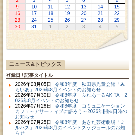
2
3
4
5
6
7
8
2026年07月11日 ～ 2026年08月30日 (秋田市)
9
10
11
12
13
14
15
特別展「わけあって絶滅しました。展」
16
17
18
19
20
21
22
2026年07月14日 ～ 2026年08月23日 (秋田市)
23
24
25
26
27
28
29
子どもの読書活動推進事業「夏休みは図書館へ行こ
30
31
1
2
3
4
5
う－みんなの読みたい！知りたい！学びたい！をお
手伝いします－」（資料展示）
2026年07月25日 ～ 2026年09月06日 (美郷町)
美郷町学友館特別展「加藤明見 森に生きるツキノワ
グマ～1年の記録～」
2026年08月01日 ～ 2026年08月30日 (秋田市)
成人教育「研修室開放」
ニュース&トピックス
2026年08月01日 ～ 2026年08月23日 (大館市)
清澄コレクション未公開絵画展
登録日 / 記事タイトル
2026年08月01日 ～ 2026年09月23日 (秋田市)
佐竹氏の名宝、雄大なる歴史を想う～武と雅～
2026年08月05日
令和8年度 秋田県児童会館「み
2026年08月01日 ～ 2026年08月16日 (秋田市)
らいあ」2026年8月イベントのお知らせ
音と会話を楽しむ朝の図書館
2026年07月30日
令和8年度 ふれあーるAKITA・2
2026年08月01日 ～ 2026年08月23日 (秋田市)
026年8月イベントのお知らせ
乳幼児・青少年教育「図書館クイズラリー」
2026年07月28日
令和8年度 コミュニケーション
2026年08月01日 ～ 2026年08月30日 (秋田市)
カフェ～アサーティブに語ろう～2026年開催日時の
乳幼児・青少年教育「夏休み資料展示」
お知らせ
2026年08月01日 ～ 2026年08月25日 (秋田市)
2026年07月25日
令和8年度 あきた芸術劇場「ミ
工房雑がみランド2026
ルハス」2026年8月のイベントスケジュールのお知
2026年08月01日 ～ 2026年08月23日 (秋田市)
らせ