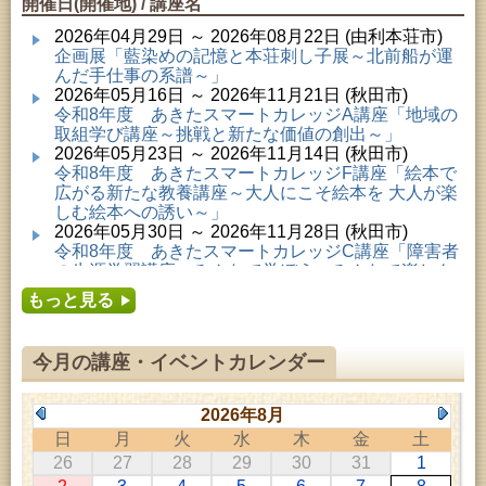
開催日(開催地) / 講座名
2026年04月29日 ～ 2026年08月22日 (由利本荘市)
企画展「藍染めの記憶と本荘刺し子展～北前船が運
んだ手仕事の系譜～」
2026年05月16日 ～ 2026年11月21日 (秋田市)
令和8年度 あきたスマートカレッジA講座「地域の
取組学び講座～挑戦と新たな価値の創出～」
2026年05月23日 ～ 2026年11月14日 (秋田市)
令和8年度 あきたスマートカレッジF講座「絵本で
広がる新たな教養講座～大人にこそ絵本を 大人が楽
しむ絵本への誘い～」
2026年05月30日 ～ 2026年11月28日 (秋田市)
令和8年度 あきたスマートカレッジC講座「障害者
の生涯学習講座～みんなで学ぼう、みんなで楽しも
う～」
もっと見る
2026年06月02日 ～ 2026年11月30日 (秋田市)
令和8年度前期「かぞくぶっくぱっく」
2026年06月06日 ～ 2026年10月17日 (秋田市)
今月の講座・イベントカレンダー
令和8年度 あきたスマートカレッジD講座「防災講
座～自助力と共助力を高める～」
2026年06月27日 ～ 2026年09月05日 (秋田市)
2026年8月
令和8年度 あきたスマートカレッジB講座「熟議フ
日
月
火
水
木
金
土
ァシリテーター講座 ～熟議をつくろう！～」
26
27
28
29
30
31
1
2026年07月01日 ～ 2026年09月23日 (仙北市)
千葉克介写真展 ～自然の息吹～