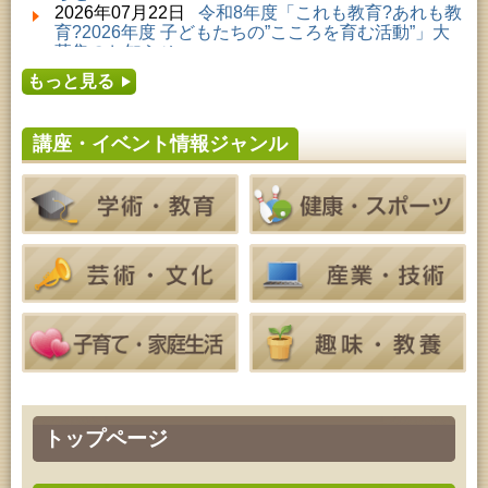
子どもの読書活動推進事業「夏休みは図書館へ行こ
2026年07月22日
令和8年度「これも教育?あれも教
う－みんなの読みたい！知りたい！学びたい！をお
育?2026年度 子どもたちの”こころを育む活動”」大
手伝いします－」（資料展示）
募集のお知らせ
2026年08月01日 ～ 2026年09月23日 (秋田市)
2026年07月16日
令和8年度「中央シルバーエリア
おかえりなさい！佐竹本三十六歌仙絵とゆかりの名
もっと見る
夏休み親子体験教室」募集のお知らせ
品
2026年07月14日
令和8年度 秋田県児童会館「み
2026年08月04日 ～ 2026年09月27日 (秋田市)
らいあ」2026年7月イベントのお知らせ
特別展「超写実 ホキ美術館名品展」
講座・イベント情報ジャンル
2026年07月11日
令和8年度 あきた芸術劇場「ミ
2026年08月08日 (秋田市)
ルハス」2026年7月のイベントスケジュールのお知
乳幼児教育・青少年教育「おりがみの会」
らせ
2026年08月08日 ～ 2026年08月09日 (秋田市)
2026年07月10日
令和8年度 株式会社パソナ「キ
青少年・成人・家庭教育「夏のファミリーキャン
ャリアコンサルタント相談」のお知らせ
プ」
2026年07月10日
令和8年度 株式会社パソナ「キ
2026年08月08日 (秋田市)
ャリア形成リスキリング支援センター」紹介のお知
青少年・家庭・成人教育「不思議アートのぞき箱ワ
らせ
ークショップ」
2026年08月08日 (秋田市)
乳幼児・青少年教育「朝のこどもとしょかんタイ
ム」
2026年08月08日 (秋田市)
乳幼児教育「おはなしの会」
2026年08月08日 (秋田市)
乳幼児教育「フォンテ文庫のおはなし会」
トップページ
2026年08月09日 (秋田市)
青少年・家庭・成人教育「不思議アートのぞき箱ワ