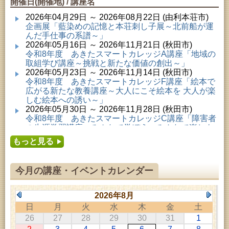
開催日(開催地) / 講座名
2026年04月29日 ～ 2026年08月22日 (由利本荘市)
企画展「藍染めの記憶と本荘刺し子展～北前船が運
んだ手仕事の系譜～」
2026年05月16日 ～ 2026年11月21日 (秋田市)
令和8年度 あきたスマートカレッジA講座「地域の
取組学び講座～挑戦と新たな価値の創出～」
2026年05月23日 ～ 2026年11月14日 (秋田市)
令和8年度 あきたスマートカレッジF講座「絵本で
広がる新たな教養講座～大人にこそ絵本を 大人が楽
しむ絵本への誘い～」
2026年05月30日 ～ 2026年11月28日 (秋田市)
令和8年度 あきたスマートカレッジC講座「障害者
の生涯学習講座～みんなで学ぼう、みんなで楽しも
う～」
もっと見る
2026年06月02日 ～ 2026年11月30日 (秋田市)
令和8年度前期「かぞくぶっくぱっく」
2026年06月06日 ～ 2026年10月17日 (秋田市)
今月の講座・イベントカレンダー
令和8年度 あきたスマートカレッジD講座「防災講
座～自助力と共助力を高める～」
2026年06月27日 ～ 2026年09月05日 (秋田市)
2026年8月
令和8年度 あきたスマートカレッジB講座「熟議フ
日
月
火
水
木
金
土
ァシリテーター講座 ～熟議をつくろう！～」
26
27
28
29
30
31
1
2026年07月01日 ～ 2026年09月23日 (仙北市)
千葉克介写真展 ～自然の息吹～