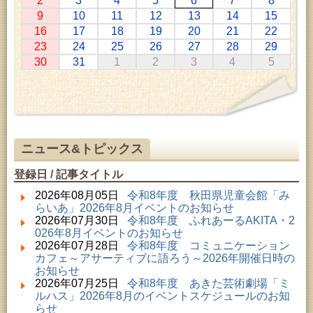
2
3
4
5
6
7
8
2026年07月11日 ～ 2026年08月30日 (秋田市)
9
10
11
12
13
14
15
特別展「わけあって絶滅しました。展」
16
17
18
19
20
21
22
2026年07月14日 ～ 2026年08月23日 (秋田市)
23
24
25
26
27
28
29
子どもの読書活動推進事業「夏休みは図書館へ行こ
30
31
1
2
3
4
5
う－みんなの読みたい！知りたい！学びたい！をお
手伝いします－」（資料展示）
2026年07月25日 ～ 2026年09月06日 (美郷町)
美郷町学友館特別展「加藤明見 森に生きるツキノワ
グマ～1年の記録～」
2026年08月01日 ～ 2026年08月16日 (秋田市)
音と会話を楽しむ朝の図書館
ニュース&トピックス
2026年08月01日 ～ 2026年08月23日 (秋田市)
乳幼児・青少年教育「図書館クイズラリー」
登録日 / 記事タイトル
2026年08月01日 ～ 2026年09月23日 (秋田市)
おかえりなさい！佐竹本三十六歌仙絵とゆかりの名
2026年08月05日
令和8年度 秋田県児童会館「み
品
らいあ」2026年8月イベントのお知らせ
2026年08月01日 ～ 2026年08月23日 (大館市)
2026年07月30日
令和8年度 ふれあーるAKITA・2
清澄コレクション未公開絵画展
026年8月イベントのお知らせ
2026年08月01日 ～ 2026年09月23日 (秋田市)
2026年07月28日
令和8年度 コミュニケーション
佐竹氏の名宝、雄大なる歴史を想う～武と雅～
カフェ～アサーティブに語ろう～2026年開催日時の
2026年08月01日 ～ 2026年08月30日 (秋田市)
お知らせ
乳幼児・青少年教育「夏休み資料展示」
2026年07月25日
令和8年度 あきた芸術劇場「ミ
2026年08月01日 ～ 2026年08月25日 (秋田市)
ルハス」2026年8月のイベントスケジュールのお知
工房雑がみランド2026
らせ