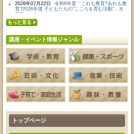
2026年08月01日 ～ 2026年08月23日 (秋田市)
2026年07月22日
令和8年度「これも教育?あれも教
子どもの読書活動推進事業「夏休みは図書館へ行こ
育?2026年度 子どもたちの”こころを育む活動”」大
う－みんなの読みたい！知りたい！学びたい！をお
募集のお知らせ
手伝いします－」（資料展示）
2026年07月16日
令和8年度「中央シルバーエリア
2026年08月01日 ～ 2026年08月30日 (秋田市)
もっと見る
夏休み親子体験教室」募集のお知らせ
成人教育「研修室開放」
2026年07月14日
令和8年度 秋田県児童会館「み
2026年08月04日 ～ 2026年09月27日 (秋田市)
らいあ」2026年7月イベントのお知らせ
特別展「超写実 ホキ美術館名品展」
講座・イベント情報ジャンル
2026年07月11日
令和8年度 あきた芸術劇場「ミ
2026年08月07日 (秋田市)
ルハス」2026年7月のイベントスケジュールのお知
青少年教育「点字体験教室」
らせ
2026年08月07日 (秋田市)
2026年07月10日
令和8年度 株式会社パソナ「キ
高齢者教育「南星大学」
ャリアコンサルタント相談」のお知らせ
2026年08月07日 (秋田市)
2026年07月10日
令和8年度 株式会社パソナ「キ
乳幼児・青少年教育「夏休み子ども講座『マーブル
ャリア形成リスキリング支援センター」紹介のお知
アートでツリー＆ネックレスを作ってみよう』」
らせ
2026年08月08日 (秋田市)
乳幼児・青少年教育「朝のこどもとしょかんタイ
ム」
2026年08月08日 (秋田市)
乳幼児教育「おはなしの会」
2026年08月08日 (秋田市)
乳幼児教育・青少年教育「おりがみの会」
2026年08月08日 (秋田市)
トップページ
乳幼児教育「フォンテ文庫のおはなし会」
2026年08月08日 (秋田市)