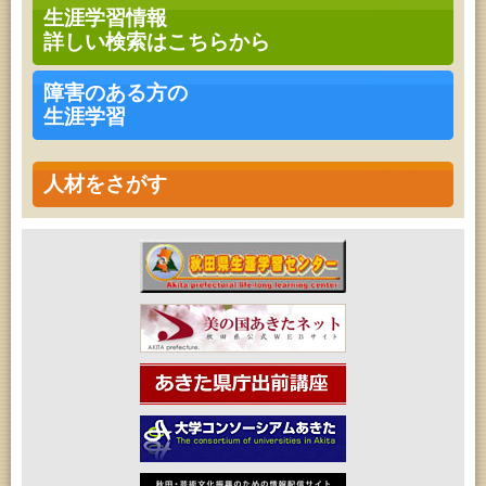
青少年・家庭・成人教育「不思議アートのぞき箱ワ
生涯学習情報
ークショップ」
詳しい検索はこちらから
2026年08月09日 (秋田市)
青少年・家庭・成人教育「不思議アートのぞき箱ワ
ークショップ」
障害のある方の
2026年08月11日 (秋田市)
生涯学習
令和8年度 椎名雄一郎オルガンレクチャーコンサー
ト
2026年08月14日 (秋田市)
成人教育「古文書解読講座」
人材をさがす
2026年08月15日 (秋田市)
乳幼児教育「作ってあそぼう工作会『レインボース
ティック』を作ろう！」
2026年08月15日 (秋田市)
乳幼児教育「パンダのえほん修理屋さん」
2026年08月15日 (秋田市)
乳幼児教育・青少年教育「おはなしの会」
2026年08月17日 (秋田市)
家庭教育「わくわく家族講座」
2026年08月17日 (秋田市)
女性教育「ミセスセミナー大住」
2026年08月17日 (秋田市)
高齢者教育「茨島七丁目地区高齢者学級」
2026年08月18日 (秋田市)
高齢者教育「秋田おもと高齢者大学」