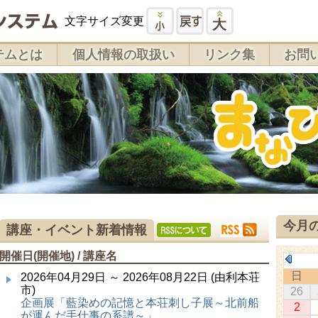
文字サイズ変更
テムとは
個人情報の取扱い
リンク集
お問
今月
講座・イベント新着情報
開催日(開催地) / 講座名
日
2026年04月29日 ～ 2026年08月22日 (由利本荘
市)
26
企画展「藍染めの記憶と本荘刺し子展～北前船
2
が運んだ手仕事の系譜～」