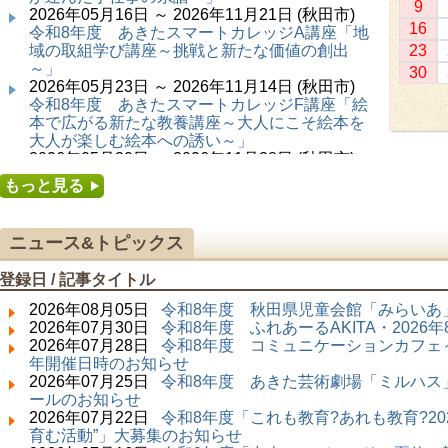
9
2026年05月16日 ～ 2026年11月21日 (秋田市)
16
令和8年度 あきたスマートカレッジA講座「地
域の取組学び講座～挑戦と新たな価値の創出
23
～」
30
2026年05月23日 ～ 2026年11月14日 (秋田市)
令和8年度 あきたスマートカレッジF講座「絵
本で広がる新たな教養講座～大人にこそ絵本を
大人が楽しむ絵本への誘い～」
2026年05月30日 ～ 2026年11月28日 (秋田市)
令和8年度 あきたスマートカレッジC講座「障
もっと見る
害者の生涯学習講座～みんなで学ぼう、みんな
で楽しもう～」
2026年06月02日 ～ 2026年11月30日 (秋田市)
ニュース&トピックス
令和8年度前期「かぞくぶっくぱっく」
2026年06月06日 ～ 2026年10月17日 (秋田市)
登録日 / 記事タイトル
令和8年度 あきたスマートカレッジD講座「防
災講座～自助力と共助力を高める～」
2026年08月05日
令和8年度 秋田県児童会館「みらいあ」
2026年06月27日 ～ 2026年09月05日 (秋田市)
2026年07月30日
令和8年度 ふれあーるAKITA・202
令和8年度 あきたスマートカレッジB講座「熟
2026年07月28日
令和8年度 コミュニケーションカフェ～
議ファシリテーター講座 ～熟議をつくろう！
年開催日時のお知らせ
～」
2026年07月25日
令和8年度 あきた芸術劇場「ミルハス」
2026年07月01日 ～ 2026年09月23日 (仙北市)
ールのお知らせ
千葉克介写真展 ～自然の息吹～
2026年07月22日
令和8年度「これも教育?あれも教育?20
2026年07月11日 ～ 2026年08月30日 (秋田市)
育む活動”」大募集のお知らせ
特別展「わけあって絶滅しました。展」