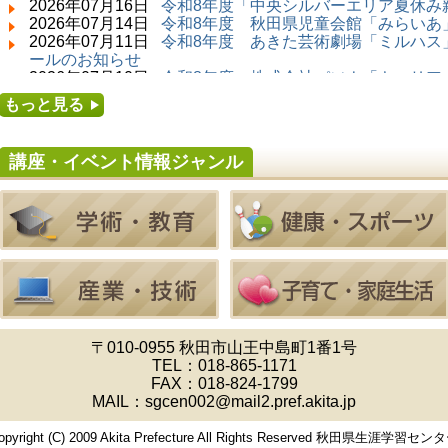
2026年07月16日
令和8年度「中央シルバーエリア夏休み
2026年07月14日 ～ 2026年08月23日 (秋田市)
2026年07月14日
令和8年度 秋田県児童会館「みらいあ」
子どもの読書活動推進事業「夏休みは図書館へ
2026年07月11日
令和8年度 あきた芸術劇場「ミルハス」
行こう－みんなの読みたい！知りたい！学びた
ールのお知らせ
い！をお手伝いします－」（資料展示）
2026年07月10日
令和8年度 株式会社パソナ「キャリア
2026年07月25日 ～ 2026年09月06日 (美郷町)
せ
もっと見る
美郷町学友館特別展「加藤明見 森に生きるツキ
2026年07月10日
令和8年度 株式会社パソナ「キャリア
ノワグマ～1年の記録～」
ー」紹介のお知らせ
2026年08月01日 ～ 2026年08月16日 (秋田市)
講座・イベント情報ジャンル
音と会話を楽しむ朝の図書館
2026年08月01日 ～ 2026年08月23日 (秋田市)
乳幼児・青少年教育「図書館クイズラリー」
2026年08月01日 ～ 2026年09月23日 (秋田市)
おかえりなさい！佐竹本三十六歌仙絵とゆかり
の名品
2026年08月01日 ～ 2026年08月23日 (大館市)
清澄コレクション未公開絵画展
2026年08月01日 ～ 2026年09月23日 (秋田市)
佐竹氏の名宝、雄大なる歴史を想う～武と雅～
2026年08月01日 ～ 2026年08月30日 (秋田市)
〒010-0955 秋田市山王中島町1番1号
乳幼児・青少年教育「夏休み資料展示」
TEL：
018-865-1171
2026年08月01日 ～ 2026年08月25日 (秋田市)
FAX：018-824-1799
工房雑がみランド2026
MAIL：sgcen002@mail2.pref.akita.jp
2026年08月01日 ～ 2026年08月23日 (秋田市)
子どもの読書活動推進事業「夏休みは図書館へ
opyright (C) 2009 Akita Prefecture All Rights Reserved 秋田県生涯学習セン