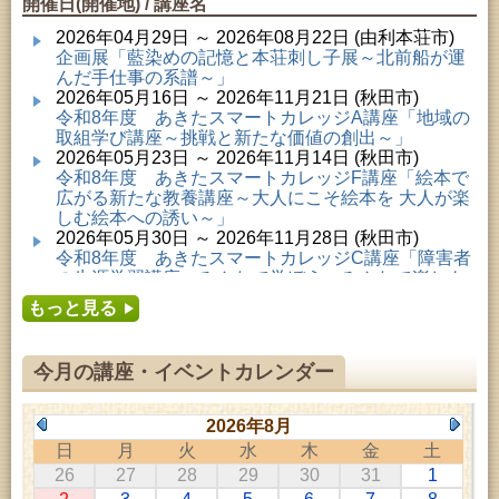
開催日(開催地) / 講座名
2026年04月29日 ～ 2026年08月22日 (由利本荘市)
企画展「藍染めの記憶と本荘刺し子展～北前船が運
んだ手仕事の系譜～」
2026年05月16日 ～ 2026年11月21日 (秋田市)
令和8年度 あきたスマートカレッジA講座「地域の
取組学び講座～挑戦と新たな価値の創出～」
2026年05月23日 ～ 2026年11月14日 (秋田市)
令和8年度 あきたスマートカレッジF講座「絵本で
広がる新たな教養講座～大人にこそ絵本を 大人が楽
しむ絵本への誘い～」
2026年05月30日 ～ 2026年11月28日 (秋田市)
令和8年度 あきたスマートカレッジC講座「障害者
の生涯学習講座～みんなで学ぼう、みんなで楽しも
う～」
もっと見る
2026年06月02日 ～ 2026年11月30日 (秋田市)
令和8年度前期「かぞくぶっくぱっく」
2026年06月06日 ～ 2026年10月17日 (秋田市)
今月の講座・イベントカレンダー
令和8年度 あきたスマートカレッジD講座「防災講
座～自助力と共助力を高める～」
2026年06月27日 ～ 2026年09月05日 (秋田市)
2026年8月
令和8年度 あきたスマートカレッジB講座「熟議フ
日
月
火
水
木
金
土
ァシリテーター講座 ～熟議をつくろう！～」
26
27
28
29
30
31
1
2026年07月01日 ～ 2026年09月23日 (仙北市)
千葉克介写真展 ～自然の息吹～