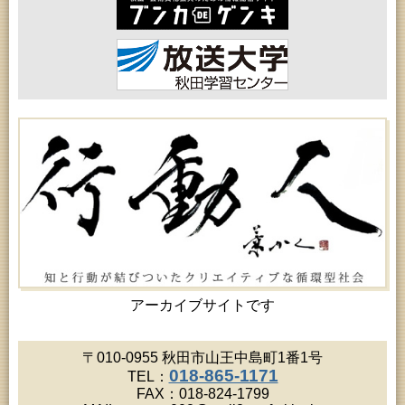
女性教育「あかしあ婦人学級」
2026年08月20日 (秋田市)
成人教育「夏の暑さに負けない薬膳料理教室」
2026年08月20日 (秋田市)
女性教育「女性セミナー『ゆうわ』」
2026年08月21日 (秋田市)
成人教育「市民体験活動推進事業『料理教室』」
2026年08月21日 (秋田市)
高齢者教育「秋田鈴杖大学」
2026年08月21日 (秋田市)
高齢者教育「保戸野地区高齢者学級」
2026年08月22日 (秋田市)
乳幼児教育「おはなしの会」
2026年08月22日 (秋田市)
令和8年度 鈴木昭寿ウクレレライブ（アトリオンワ
ンコインコンサートVol.68）
2026年08月22日 (能代市)
市民おもしろ塾2026年8月例会 第177回「菅江真澄
が見た能代山本」
アーカイブサイトです
2026年08月22日 (秋田市)
家庭教育講座「夏休み親子木工教室」
2026年08月22日 (秋田市)
〒010-0955 秋田市山王中島町1番1号
令和8年度 Excel簡単会計集計勉強会
018-865-1171
TEL：
2026年08月22日 (秋田市)
FAX：018-824-1799
青少年教育「親子チャレンジ体験活動推進事業『農