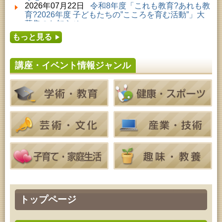
2026年08月01日 ～ 2026年08月30日 (秋田市)
2026年07月22日
令和8年度「これも教育?あれも教
乳幼児・青少年教育「夏休み資料展示」
育?2026年度 子どもたちの”こころを育む活動”」大
2026年08月01日 ～ 2026年08月16日 (秋田市)
募集のお知らせ
音と会話を楽しむ朝の図書館
2026年07月16日
令和8年度「中央シルバーエリア
2026年08月01日 ～ 2026年08月30日 (秋田市)
もっと見る
夏休み親子体験教室」募集のお知らせ
成人教育「研修室開放」
2026年07月14日
令和8年度 秋田県児童会館「み
2026年08月04日 ～ 2026年09月27日 (秋田市)
らいあ」2026年7月イベントのお知らせ
特別展「超写実 ホキ美術館名品展」
講座・イベント情報ジャンル
2026年07月11日
令和8年度 あきた芸術劇場「ミ
2026年08月11日 (秋田市)
ルハス」2026年7月のイベントスケジュールのお知
令和8年度 椎名雄一郎オルガンレクチャーコンサー
らせ
ト
2026年07月10日
令和8年度 株式会社パソナ「キ
2026年08月14日 (秋田市)
ャリアコンサルタント相談」のお知らせ
成人教育「古文書解読講座」
2026年07月10日
令和8年度 株式会社パソナ「キ
2026年08月15日 (秋田市)
ャリア形成リスキリング支援センター」紹介のお知
乳幼児教育「作ってあそぼう工作会『レインボース
らせ
ティック』を作ろう！」
2026年08月15日 (秋田市)
乳幼児教育「パンダのえほん修理屋さん」
2026年08月15日 (秋田市)
乳幼児教育・青少年教育「おはなしの会」
2026年08月17日 (秋田市)
女性教育「ミセスセミナー大住」
2026年08月17日 (秋田市)
トップページ
家庭教育「わくわく家族講座」
2026年08月17日 (秋田市)