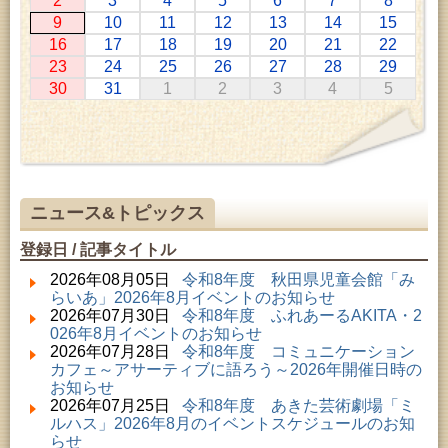
2
3
4
5
6
7
8
2026年07月11日 ～ 2026年08月30日 (秋田市)
9
10
11
12
13
14
15
特別展「わけあって絶滅しました。展」
16
17
18
19
20
21
22
2026年07月14日 ～ 2026年08月23日 (秋田市)
23
24
25
26
27
28
29
子どもの読書活動推進事業「夏休みは図書館へ行こ
30
31
1
2
3
4
5
う－みんなの読みたい！知りたい！学びたい！をお
手伝いします－」（資料展示）
2026年07月25日 ～ 2026年09月06日 (美郷町)
美郷町学友館特別展「加藤明見 森に生きるツキノワ
グマ～1年の記録～」
2026年08月01日 ～ 2026年08月23日 (秋田市)
子どもの読書活動推進事業「夏休みは図書館へ行こ
ニュース&トピックス
う－みんなの読みたい！知りたい！学びたい！をお
手伝いします－」（資料展示）
登録日 / 記事タイトル
2026年08月01日 ～ 2026年08月23日 (秋田市)
乳幼児・青少年教育「図書館クイズラリー」
2026年08月05日
令和8年度 秋田県児童会館「み
2026年08月01日 ～ 2026年09月23日 (秋田市)
らいあ」2026年8月イベントのお知らせ
おかえりなさい！佐竹本三十六歌仙絵とゆかりの名
2026年07月30日
令和8年度 ふれあーるAKITA・2
品
026年8月イベントのお知らせ
2026年08月01日 ～ 2026年09月23日 (秋田市)
2026年07月28日
令和8年度 コミュニケーション
佐竹氏の名宝、雄大なる歴史を想う～武と雅～
カフェ～アサーティブに語ろう～2026年開催日時の
2026年08月01日 ～ 2026年08月23日 (大館市)
お知らせ
清澄コレクション未公開絵画展
2026年07月25日
令和8年度 あきた芸術劇場「ミ
2026年08月01日 ～ 2026年08月25日 (秋田市)
ルハス」2026年8月のイベントスケジュールのお知
工房雑がみランド2026
らせ