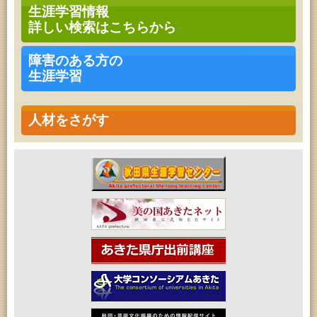
高齢者教育「茨島七丁目地区高齢者学級」
生涯学習情報
2026年08月18日 (秋田市)
詳しい検索はこちらから
女性教育「保戸野女性学級」
2026年08月18日 (秋田市)
高齢者教育「泉地区高齢者学級」
障害のある方の
2026年08月18日 (秋田市)
生涯学習
乳幼児・青少年教育「おはなしの会」
2026年08月18日 (秋田市)
乳幼児教育「ペンギン幼児学級」
2026年08月18日 (秋田市)
人材をさがす
高齢者教育「秋田おもと高齢者大学」
2026年08月19日 (秋田市)
成人教育「市民大学講座『佐竹史料館展示資料から
見る秋田藩と佐竹氏』」
2026年08月19日 (秋田市)
高齢者教育「北部高齢者大学」
2026年08月19日 (秋田市)
高齢者教育「川尻地区高齢者学級」
2026年08月19日 (秋田市)
女性教育「ひろば女性学級」
2026年08月20日 (秋田市)
乳幼児教育「カンガルー乳幼児学級」
2026年08月20日 (秋田市)
女性教育「八橋ひまわり女性学級」
2026年08月20日 (秋田市)