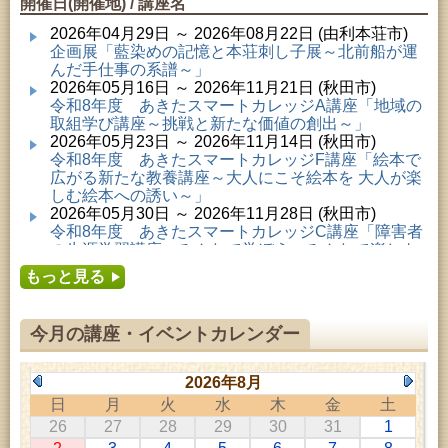
開催日(開催地) / 講座名
2026年04月29日 ～ 2026年08月22日 (由利本荘市)
企画展「藍染めの記憶と本荘刺し子展～北前船が運
んだ手仕事の系譜～」
2026年05月16日 ～ 2026年11月21日 (秋田市)
令和8年度 あきたスマートカレッジA講座「地域の
取組学び講座～挑戦と新たな価値の創出～」
2026年05月23日 ～ 2026年11月14日 (秋田市)
令和8年度 あきたスマートカレッジF講座「絵本で
広がる新たな教養講座～大人にこそ絵本を 大人が楽
しむ絵本への誘い～」
2026年05月30日 ～ 2026年11月28日 (秋田市)
令和8年度 あきたスマートカレッジC講座「障害者
の生涯学習講座～みんなで学ぼう、みんなで楽しも
う～」
もっと見る
2026年06月02日 ～ 2026年11月30日 (秋田市)
令和8年度前期「かぞくぶっくぱっく」
2026年06月06日 ～ 2026年10月17日 (秋田市)
今月の講座・イベントカレンダー
令和8年度 あきたスマートカレッジD講座「防災講
座～自助力と共助力を高める～」
2026年06月27日 ～ 2026年09月05日 (秋田市)
2026年8月
令和8年度 あきたスマートカレッジB講座「熟議フ
日
月
火
水
木
金
土
ァシリテーター講座 ～熟議をつくろう！～」
26
27
28
29
30
31
1
2026年07月01日 ～ 2026年09月23日 (仙北市)
千葉克介写真展 ～自然の息吹～