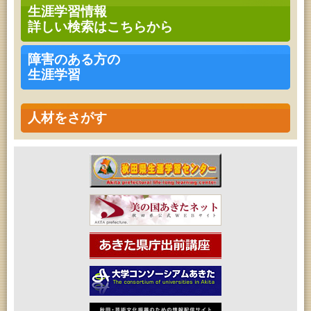
乳幼児教育・青少年教育「おはなしの会」
生涯学習情報
2026年08月17日 (秋田市)
詳しい検索はこちらから
高齢者教育「茨島七丁目地区高齢者学級」
2026年08月17日 (秋田市)
家庭教育「わくわく家族講座」
障害のある方の
2026年08月17日 (秋田市)
生涯学習
女性教育「ミセスセミナー大住」
2026年08月18日 (秋田市)
乳幼児教育「ペンギン幼児学級」
2026年08月18日 (秋田市)
人材をさがす
高齢者教育「泉地区高齢者学級」
2026年08月18日 (秋田市)
乳幼児・青少年教育「おはなしの会」
2026年08月18日 (秋田市)
女性教育「保戸野女性学級」
2026年08月18日 (秋田市)
高齢者教育「秋田おもと高齢者大学」
2026年08月19日 (秋田市)
成人教育「市民大学講座『佐竹史料館展示資料から
見る秋田藩と佐竹氏』」
2026年08月19日 (秋田市)
高齢者教育「川尻地区高齢者学級」
2026年08月19日 (秋田市)
女性教育「ひろば女性学級」
2026年08月19日 (秋田市)