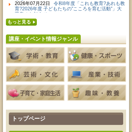
2026年08月01日 ～ 2026年09月23日 (秋田市)
2026年07月22日
令和8年度「これも教育?あれも教
佐竹氏の名宝、雄大なる歴史を想う～武と雅～
育?2026年度 子どもたちの”こころを育む活動”」大
2026年08月01日 ～ 2026年08月23日 (大館市)
募集のお知らせ
清澄コレクション未公開絵画展
2026年07月16日
令和8年度「中央シルバーエリア
2026年08月01日 ～ 2026年08月25日 (秋田市)
もっと見る
夏休み親子体験教室」募集のお知らせ
工房雑がみランド2026
2026年07月14日
令和8年度 秋田県児童会館「み
2026年08月04日 ～ 2026年09月27日 (秋田市)
らいあ」2026年7月イベントのお知らせ
特別展「超写実 ホキ美術館名品展」
講座・イベント情報ジャンル
2026年07月11日
令和8年度 あきた芸術劇場「ミ
2026年08月08日 ～ 2026年08月09日 (秋田市)
ルハス」2026年7月のイベントスケジュールのお知
青少年・成人・家庭教育「夏のファミリーキャン
らせ
プ」
2026年07月10日
令和8年度 株式会社パソナ「キ
2026年08月09日 (秋田市)
ャリアコンサルタント相談」のお知らせ
青少年・家庭・成人教育「不思議アートのぞき箱ワ
2026年07月10日
令和8年度 株式会社パソナ「キ
ークショップ」
ャリア形成リスキリング支援センター」紹介のお知
2026年08月11日 (秋田市)
らせ
令和8年度 椎名雄一郎オルガンレクチャーコンサー
ト
2026年08月14日 (秋田市)
成人教育「古文書解読講座」
2026年08月15日 (秋田市)
乳幼児教育「作ってあそぼう工作会『レインボース
ティック』を作ろう！」
2026年08月15日 (秋田市)
トップページ
乳幼児教育「パンダのえほん修理屋さん」
2026年08月15日 (秋田市)