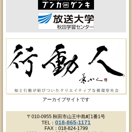
高齢者教育「北部高齢者大学」
2026年08月20日 (秋田市)
女性教育「八橋ひまわり女性学級」
2026年08月20日 (秋田市)
乳幼児教育「カンガルー乳幼児学級」
2026年08月20日 (秋田市)
女性教育「あかしあ婦人学級」
2026年08月20日 (秋田市)
女性教育「女性セミナー『ゆうわ』」
2026年08月20日 (秋田市)
成人教育「夏の暑さに負けない薬膳料理教室」
2026年08月21日 (秋田市)
高齢者教育「保戸野地区高齢者学級」
2026年08月21日 (秋田市)
成人教育「市民体験活動推進事業『料理教室』」
2026年08月21日 (秋田市)
高齢者教育「秋田鈴杖大学」
2026年08月22日 (秋田市)
乳幼児・青少年教育「英語で楽しむおはなしの会」
アーカイブサイトです
2026年08月22日 (秋田市)
令和8年度 鈴木昭寿ウクレレライブ（アトリオンワ
ンコインコンサートVol.68）
〒010-0955 秋田市山王中島町1番1号
2026年08月22日 (能代市)
018-865-1171
TEL：
市民おもしろ塾2026年8月例会 第177回「菅江真澄
FAX：018-824-1799
が見た能代山本」