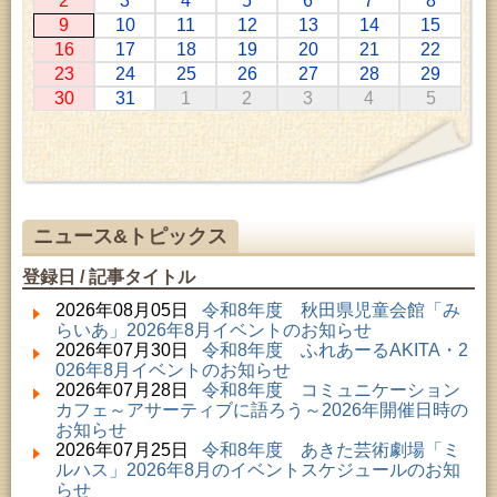
2
3
4
5
6
7
8
2026年07月11日 ～ 2026年08月30日 (秋田市)
9
10
11
12
13
14
15
特別展「わけあって絶滅しました。展」
16
17
18
19
20
21
22
2026年07月14日 ～ 2026年08月23日 (秋田市)
23
24
25
26
27
28
29
子どもの読書活動推進事業「夏休みは図書館へ行こ
30
31
1
2
3
4
5
う－みんなの読みたい！知りたい！学びたい！をお
手伝いします－」（資料展示）
2026年07月25日 ～ 2026年09月06日 (美郷町)
美郷町学友館特別展「加藤明見 森に生きるツキノワ
グマ～1年の記録～」
2026年08月01日 ～ 2026年08月30日 (秋田市)
乳幼児・青少年教育「夏休み資料展示」
ニュース&トピックス
2026年08月01日 ～ 2026年08月30日 (秋田市)
成人教育「研修室開放」
登録日 / 記事タイトル
2026年08月01日 ～ 2026年08月23日 (秋田市)
子どもの読書活動推進事業「夏休みは図書館へ行こ
2026年08月05日
令和8年度 秋田県児童会館「み
う－みんなの読みたい！知りたい！学びたい！をお
らいあ」2026年8月イベントのお知らせ
手伝いします－」（資料展示）
2026年07月30日
令和8年度 ふれあーるAKITA・2
2026年08月01日 ～ 2026年08月16日 (秋田市)
026年8月イベントのお知らせ
音と会話を楽しむ朝の図書館
2026年07月28日
令和8年度 コミュニケーション
2026年08月01日 ～ 2026年08月23日 (秋田市)
カフェ～アサーティブに語ろう～2026年開催日時の
乳幼児・青少年教育「図書館クイズラリー」
お知らせ
2026年08月01日 ～ 2026年09月23日 (秋田市)
2026年07月25日
令和8年度 あきた芸術劇場「ミ
おかえりなさい！佐竹本三十六歌仙絵とゆかりの名
ルハス」2026年8月のイベントスケジュールのお知
品
らせ