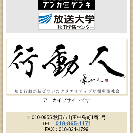
高齢者教育「北部高齢者大学」
2026年08月20日 (秋田市)
女性教育「八橋ひまわり女性学級」
2026年08月20日 (秋田市)
乳幼児教育「カンガルー乳幼児学級」
2026年08月20日 (秋田市)
女性教育「あかしあ婦人学級」
2026年08月20日 (秋田市)
女性教育「女性セミナー『ゆうわ』」
2026年08月20日 (秋田市)
成人教育「夏の暑さに負けない薬膳料理教室」
2026年08月21日 (秋田市)
高齢者教育「保戸野地区高齢者学級」
2026年08月21日 (秋田市)
成人教育「市民体験活動推進事業『料理教室』」
2026年08月21日 (秋田市)
高齢者教育「秋田鈴杖大学」
2026年08月22日 (秋田市)
乳幼児・青少年教育「英語で楽しむおはなしの会」
アーカイブサイトです
2026年08月22日 (秋田市)
令和8年度 鈴木昭寿ウクレレライブ（アトリオンワ
ンコインコンサートVol.68）
〒010-0955 秋田市山王中島町1番1号
2026年08月22日 (能代市)
018-865-1171
TEL：
市民おもしろ塾2026年8月例会 第177回「菅江真澄
FAX：018-824-1799
が見た能代山本」