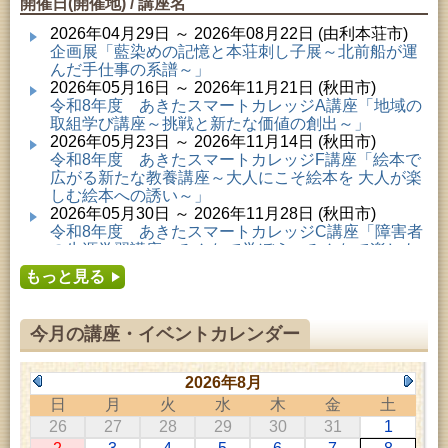
開催日(開催地) / 講座名
2026年04月29日 ～ 2026年08月22日 (由利本荘市)
企画展「藍染めの記憶と本荘刺し子展～北前船が運
んだ手仕事の系譜～」
2026年05月16日 ～ 2026年11月21日 (秋田市)
令和8年度 あきたスマートカレッジA講座「地域の
取組学び講座～挑戦と新たな価値の創出～」
2026年05月23日 ～ 2026年11月14日 (秋田市)
令和8年度 あきたスマートカレッジF講座「絵本で
広がる新たな教養講座～大人にこそ絵本を 大人が楽
しむ絵本への誘い～」
2026年05月30日 ～ 2026年11月28日 (秋田市)
令和8年度 あきたスマートカレッジC講座「障害者
の生涯学習講座～みんなで学ぼう、みんなで楽しも
う～」
もっと見る
2026年06月02日 ～ 2026年11月30日 (秋田市)
令和8年度前期「かぞくぶっくぱっく」
2026年06月06日 ～ 2026年10月17日 (秋田市)
今月の講座・イベントカレンダー
令和8年度 あきたスマートカレッジD講座「防災講
座～自助力と共助力を高める～」
2026年06月27日 ～ 2026年09月05日 (秋田市)
2026年8月
令和8年度 あきたスマートカレッジB講座「熟議フ
日
月
火
水
木
金
土
ァシリテーター講座 ～熟議をつくろう！～」
26
27
28
29
30
31
1
2026年07月01日 ～ 2026年09月23日 (仙北市)
千葉克介写真展 ～自然の息吹～