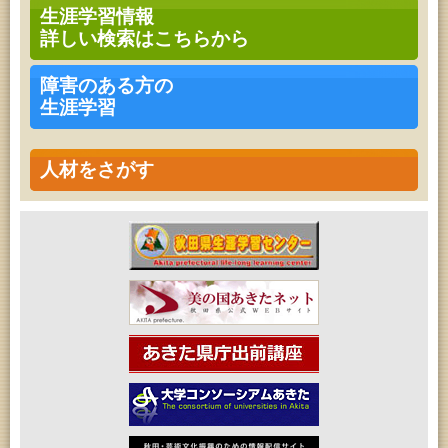
乳幼児教育・青少年教育「おはなしの会」
生涯学習情報
2026年08月17日 (秋田市)
詳しい検索はこちらから
高齢者教育「茨島七丁目地区高齢者学級」
2026年08月17日 (秋田市)
家庭教育「わくわく家族講座」
障害のある方の
2026年08月17日 (秋田市)
生涯学習
女性教育「ミセスセミナー大住」
2026年08月18日 (秋田市)
乳幼児教育「ペンギン幼児学級」
2026年08月18日 (秋田市)
人材をさがす
高齢者教育「泉地区高齢者学級」
2026年08月18日 (秋田市)
乳幼児・青少年教育「おはなしの会」
2026年08月18日 (秋田市)
女性教育「保戸野女性学級」
2026年08月18日 (秋田市)
高齢者教育「秋田おもと高齢者大学」
2026年08月19日 (秋田市)
成人教育「市民大学講座『佐竹史料館展示資料から
見る秋田藩と佐竹氏』」
2026年08月19日 (秋田市)
高齢者教育「川尻地区高齢者学級」
2026年08月19日 (秋田市)
女性教育「ひろば女性学級」
2026年08月19日 (秋田市)