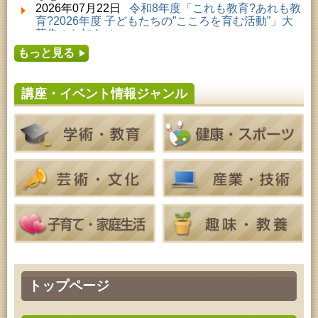
2026年08月01日 ～ 2026年09月23日 (秋田市)
2026年07月22日
令和8年度「これも教育?あれも教
佐竹氏の名宝、雄大なる歴史を想う～武と雅～
育?2026年度 子どもたちの”こころを育む活動”」大
2026年08月01日 ～ 2026年08月23日 (大館市)
募集のお知らせ
清澄コレクション未公開絵画展
2026年07月16日
令和8年度「中央シルバーエリア
2026年08月01日 ～ 2026年08月25日 (秋田市)
もっと見る
夏休み親子体験教室」募集のお知らせ
工房雑がみランド2026
2026年07月14日
令和8年度 秋田県児童会館「み
2026年08月04日 ～ 2026年09月27日 (秋田市)
らいあ」2026年7月イベントのお知らせ
特別展「超写実 ホキ美術館名品展」
講座・イベント情報ジャンル
2026年07月11日
令和8年度 あきた芸術劇場「ミ
2026年08月08日 ～ 2026年08月09日 (秋田市)
ルハス」2026年7月のイベントスケジュールのお知
青少年・成人・家庭教育「夏のファミリーキャン
らせ
プ」
2026年07月10日
令和8年度 株式会社パソナ「キ
2026年08月09日 (秋田市)
ャリアコンサルタント相談」のお知らせ
青少年・家庭・成人教育「不思議アートのぞき箱ワ
2026年07月10日
令和8年度 株式会社パソナ「キ
ークショップ」
ャリア形成リスキリング支援センター」紹介のお知
2026年08月11日 (秋田市)
らせ
令和8年度 椎名雄一郎オルガンレクチャーコンサー
ト
2026年08月14日 (秋田市)
成人教育「古文書解読講座」
2026年08月15日 (秋田市)
乳幼児教育「作ってあそぼう工作会『レインボース
ティック』を作ろう！」
2026年08月15日 (秋田市)
トップページ
乳幼児教育「パンダのえほん修理屋さん」
2026年08月15日 (秋田市)