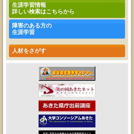
高齢者教育「南星大学」
生涯学習情報
2026年08月08日 (秋田市)
詳しい検索はこちらから
青少年・家庭・成人教育「不思議アートのぞき箱ワ
ークショップ」
2026年08月08日 (秋田市)
障害のある方の
乳幼児・青少年教育「朝のこどもとしょかんタイ
生涯学習
ム」
2026年08月08日 (秋田市)
乳幼児教育「フォンテ文庫のおはなし会」
2026年08月08日 (秋田市)
人材をさがす
乳幼児教育・青少年教育「おりがみの会」
2026年08月08日 (秋田市)
乳幼児教育「おはなしの会」
2026年08月09日 (秋田市)
青少年・家庭・成人教育「不思議アートのぞき箱ワ
ークショップ」
2026年08月11日 (秋田市)
令和8年度 椎名雄一郎オルガンレクチャーコンサー
ト
2026年08月14日 (秋田市)
成人教育「古文書解読講座」
2026年08月15日 (秋田市)
乳幼児教育「パンダのえほん修理屋さん」
2026年08月15日 (秋田市)
乳幼児教育・青少年教育「おはなしの会」