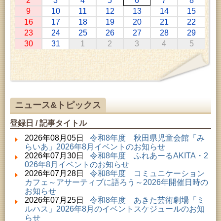
2
3
4
5
6
7
8
2026年07月11日 ～ 2026年08月30日 (秋田市)
9
10
11
12
13
14
15
特別展「わけあって絶滅しました。展」
16
17
18
19
20
21
22
2026年07月14日 ～ 2026年08月23日 (秋田市)
23
24
25
26
27
28
29
子どもの読書活動推進事業「夏休みは図書館へ行こ
30
31
1
2
3
4
5
う－みんなの読みたい！知りたい！学びたい！をお
手伝いします－」（資料展示）
2026年07月25日 ～ 2026年09月06日 (美郷町)
美郷町学友館特別展「加藤明見 森に生きるツキノワ
グマ～1年の記録～」
2026年08月01日 ～ 2026年08月30日 (秋田市)
乳幼児・青少年教育「夏休み資料展示」
ニュース&トピックス
2026年08月01日 ～ 2026年08月30日 (秋田市)
成人教育「研修室開放」
登録日 / 記事タイトル
2026年08月01日 ～ 2026年08月23日 (秋田市)
乳幼児・青少年教育「図書館クイズラリー」
2026年08月05日
令和8年度 秋田県児童会館「み
2026年08月01日 ～ 2026年09月23日 (秋田市)
らいあ」2026年8月イベントのお知らせ
おかえりなさい！佐竹本三十六歌仙絵とゆかりの名
2026年07月30日
令和8年度 ふれあーるAKITA・2
品
026年8月イベントのお知らせ
2026年08月01日 ～ 2026年08月23日 (大館市)
2026年07月28日
令和8年度 コミュニケーション
清澄コレクション未公開絵画展
カフェ～アサーティブに語ろう～2026年開催日時の
2026年08月01日 ～ 2026年08月16日 (秋田市)
お知らせ
音と会話を楽しむ朝の図書館
2026年07月25日
令和8年度 あきた芸術劇場「ミ
2026年08月01日 ～ 2026年09月23日 (秋田市)
ルハス」2026年8月のイベントスケジュールのお知
佐竹氏の名宝、雄大なる歴史を想う～武と雅～
らせ