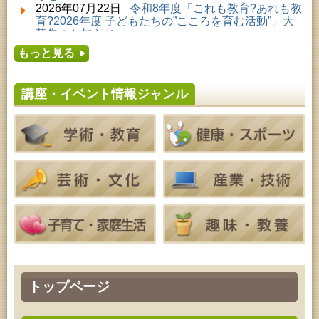
2026年08月01日 ～ 2026年08月23日 (秋田市)
2026年07月22日
令和8年度「これも教育?あれも教
子どもの読書活動推進事業「夏休みは図書館へ行こ
育?2026年度 子どもたちの”こころを育む活動”」大
う－みんなの読みたい！知りたい！学びたい！をお
募集のお知らせ
手伝いします－」（資料展示）
2026年07月16日
令和8年度「中央シルバーエリア
2026年08月01日 ～ 2026年08月25日 (秋田市)
もっと見る
夏休み親子体験教室」募集のお知らせ
工房雑がみランド2026
2026年07月14日
令和8年度 秋田県児童会館「み
2026年08月04日 ～ 2026年09月27日 (秋田市)
らいあ」2026年7月イベントのお知らせ
特別展「超写実 ホキ美術館名品展」
講座・イベント情報ジャンル
2026年07月11日
令和8年度 あきた芸術劇場「ミ
2026年08月06日 (秋田市)
ルハス」2026年7月のイベントスケジュールのお知
高齢者教育「しおかぜ大学」
らせ
2026年08月06日 (秋田市)
2026年07月10日
令和8年度 株式会社パソナ「キ
家庭教育「わくわく家族講座」
ャリアコンサルタント相談」のお知らせ
2026年08月06日 (秋田市)
2026年07月10日
令和8年度 株式会社パソナ「キ
青少年教育「親子チャレンジ体験活動推進事業『料
ャリア形成リスキリング支援センター」紹介のお知
理教室』」
らせ
2026年08月06日 (秋田市)
青少年教育 「THE KAGAKU」
2026年08月06日 (秋田市)
家庭教育「中央家庭教育学級」
2026年08月07日 (秋田市)
乳幼児・青少年教育「夏休み子ども講座『マーブル
アートでツリー＆ネックレスを作ってみよう』」
2026年08月07日 (秋田市)
トップページ
青少年教育「点字体験教室」
2026年08月07日 (秋田市)