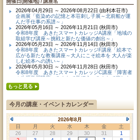
開催日(開催地) / 講座名
2026年04月29日 ～ 2026年08月22日 (由利本荘市)
企画展「藍染めの記憶と本荘刺し子展～北前船が運
んだ手仕事の系譜～」
2026年05月16日 ～ 2026年11月21日 (秋田市)
令和8年度 あきたスマートカレッジA講座「地域の
取組学び講座～挑戦と新たな価値の創出～」
2026年05月23日 ～ 2026年11月14日 (秋田市)
令和8年度 あきたスマートカレッジF講座「絵本で
広がる新たな教養講座～大人にこそ絵本を 大人が楽
しむ絵本への誘い～」
2026年05月30日 ～ 2026年11月28日 (秋田市)
令和8年度 あきたスマートカレッジC講座「障害者
の生涯学習講座～みんなで学ぼう、みんなで楽しも
う～」
もっと見る
2026年06月02日 ～ 2026年11月30日 (秋田市)
令和8年度前期「かぞくぶっくぱっく」
2026年06月06日 ～ 2026年10月17日 (秋田市)
今月の講座・イベントカレンダー
令和8年度 あきたスマートカレッジD講座「防災講
座～自助力と共助力を高める～」
2026年06月27日 ～ 2026年09月05日 (秋田市)
2026年8月
令和8年度 あきたスマートカレッジB講座「熟議フ
日
月
火
水
木
金
土
ァシリテーター講座 ～熟議をつくろう！～」
26
27
28
29
30
31
1
2026年07月01日 ～ 2026年09月23日 (仙北市)
千葉克介写真展 ～自然の息吹～