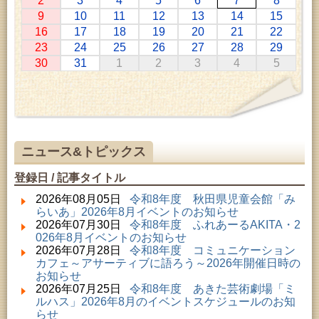
2
3
4
5
6
7
8
2026年07月11日 ～ 2026年08月30日 (秋田市)
9
10
11
12
13
14
15
特別展「わけあって絶滅しました。展」
16
17
18
19
20
21
22
2026年07月14日 ～ 2026年08月23日 (秋田市)
23
24
25
26
27
28
29
子どもの読書活動推進事業「夏休みは図書館へ行こ
30
31
1
2
3
4
5
う－みんなの読みたい！知りたい！学びたい！をお
手伝いします－」（資料展示）
2026年07月25日 ～ 2026年09月06日 (美郷町)
美郷町学友館特別展「加藤明見 森に生きるツキノワ
グマ～1年の記録～」
2026年08月01日 ～ 2026年08月16日 (秋田市)
音と会話を楽しむ朝の図書館
ニュース&トピックス
2026年08月01日 ～ 2026年08月23日 (秋田市)
乳幼児・青少年教育「図書館クイズラリー」
登録日 / 記事タイトル
2026年08月01日 ～ 2026年09月23日 (秋田市)
おかえりなさい！佐竹本三十六歌仙絵とゆかりの名
2026年08月05日
令和8年度 秋田県児童会館「み
品
らいあ」2026年8月イベントのお知らせ
2026年08月01日 ～ 2026年08月23日 (大館市)
2026年07月30日
令和8年度 ふれあーるAKITA・2
清澄コレクション未公開絵画展
026年8月イベントのお知らせ
2026年08月01日 ～ 2026年09月23日 (秋田市)
2026年07月28日
令和8年度 コミュニケーション
佐竹氏の名宝、雄大なる歴史を想う～武と雅～
カフェ～アサーティブに語ろう～2026年開催日時の
2026年08月01日 ～ 2026年08月30日 (秋田市)
お知らせ
乳幼児・青少年教育「夏休み資料展示」
2026年07月25日
令和8年度 あきた芸術劇場「ミ
2026年08月01日 ～ 2026年08月25日 (秋田市)
ルハス」2026年8月のイベントスケジュールのお知
工房雑がみランド2026
らせ