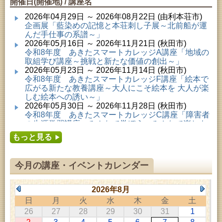
開催日(開催地) / 講座名
2026年04月29日 ～ 2026年08月22日 (由利本荘市)
企画展「藍染めの記憶と本荘刺し子展～北前船が運
んだ手仕事の系譜～」
2026年05月16日 ～ 2026年11月21日 (秋田市)
令和8年度 あきたスマートカレッジA講座「地域の
取組学び講座～挑戦と新たな価値の創出～」
2026年05月23日 ～ 2026年11月14日 (秋田市)
令和8年度 あきたスマートカレッジF講座「絵本で
広がる新たな教養講座～大人にこそ絵本を 大人が楽
しむ絵本への誘い～」
2026年05月30日 ～ 2026年11月28日 (秋田市)
令和8年度 あきたスマートカレッジC講座「障害者
の生涯学習講座～みんなで学ぼう、みんなで楽しも
う～」
もっと見る
2026年06月02日 ～ 2026年11月30日 (秋田市)
令和8年度前期「かぞくぶっくぱっく」
2026年06月06日 ～ 2026年10月17日 (秋田市)
今月の講座・イベントカレンダー
令和8年度 あきたスマートカレッジD講座「防災講
座～自助力と共助力を高める～」
2026年06月27日 ～ 2026年09月05日 (秋田市)
2026年8月
令和8年度 あきたスマートカレッジB講座「熟議フ
日
月
火
水
木
金
土
ァシリテーター講座 ～熟議をつくろう！～」
26
27
28
29
30
31
1
2026年07月01日 ～ 2026年09月23日 (仙北市)
千葉克介写真展 ～自然の息吹～