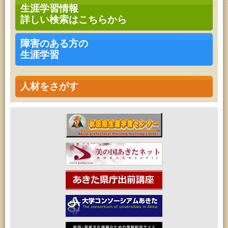
青少年・家庭・成人教育「不思議アートのぞき箱ワ
生涯学習情報
ークショップ」
詳しい検索はこちらから
2026年08月09日 (秋田市)
青少年・家庭・成人教育「不思議アートのぞき箱ワ
ークショップ」
障害のある方の
2026年08月11日 (秋田市)
生涯学習
令和8年度 椎名雄一郎オルガンレクチャーコンサー
ト
2026年08月14日 (秋田市)
成人教育「古文書解読講座」
人材をさがす
2026年08月15日 (秋田市)
乳幼児教育「作ってあそぼう工作会『レインボース
ティック』を作ろう！」
2026年08月15日 (秋田市)
乳幼児教育「パンダのえほん修理屋さん」
2026年08月15日 (秋田市)
乳幼児教育・青少年教育「おはなしの会」
2026年08月17日 (秋田市)
家庭教育「わくわく家族講座」
2026年08月17日 (秋田市)
女性教育「ミセスセミナー大住」
2026年08月17日 (秋田市)
高齢者教育「茨島七丁目地区高齢者学級」
2026年08月18日 (秋田市)
高齢者教育「秋田おもと高齢者大学」