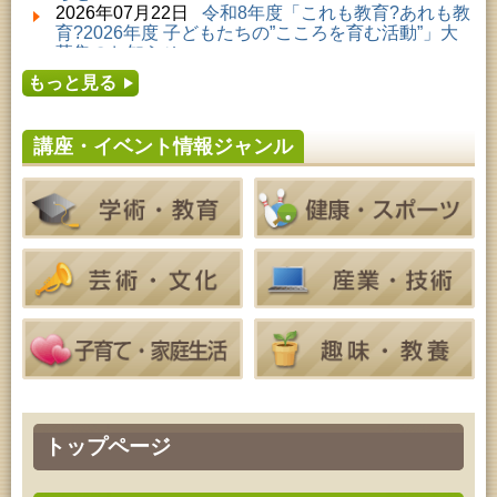
2026年08月01日 ～ 2026年08月23日 (秋田市)
2026年07月22日
令和8年度「これも教育?あれも教
子どもの読書活動推進事業「夏休みは図書館へ行こ
育?2026年度 子どもたちの”こころを育む活動”」大
う－みんなの読みたい！知りたい！学びたい！をお
募集のお知らせ
手伝いします－」（資料展示）
2026年07月16日
令和8年度「中央シルバーエリア
2026年08月01日 ～ 2026年08月30日 (秋田市)
もっと見る
夏休み親子体験教室」募集のお知らせ
成人教育「研修室開放」
2026年07月14日
令和8年度 秋田県児童会館「み
2026年08月04日 ～ 2026年09月27日 (秋田市)
らいあ」2026年7月イベントのお知らせ
特別展「超写実 ホキ美術館名品展」
講座・イベント情報ジャンル
2026年07月11日
令和8年度 あきた芸術劇場「ミ
2026年08月07日 (秋田市)
ルハス」2026年7月のイベントスケジュールのお知
青少年教育「点字体験教室」
らせ
2026年08月07日 (秋田市)
2026年07月10日
令和8年度 株式会社パソナ「キ
高齢者教育「南星大学」
ャリアコンサルタント相談」のお知らせ
2026年08月07日 (秋田市)
2026年07月10日
令和8年度 株式会社パソナ「キ
乳幼児・青少年教育「夏休み子ども講座『マーブル
ャリア形成リスキリング支援センター」紹介のお知
アートでツリー＆ネックレスを作ってみよう』」
らせ
2026年08月08日 (秋田市)
乳幼児・青少年教育「朝のこどもとしょかんタイ
ム」
2026年08月08日 (秋田市)
乳幼児教育「おはなしの会」
2026年08月08日 (秋田市)
乳幼児教育・青少年教育「おりがみの会」
2026年08月08日 (秋田市)
トップページ
乳幼児教育「フォンテ文庫のおはなし会」
2026年08月08日 (秋田市)