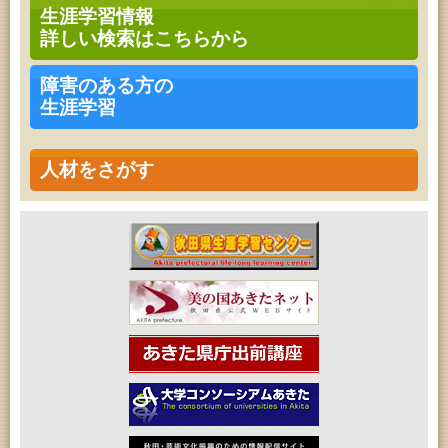
高齢者教育「南星大学」
生涯学習情報
2026年08月08日 (秋田市)
詳しい検索はこちらから
青少年・家庭・成人教育「不思議アートのぞき箱ワ
ークショップ」
2026年08月08日 (秋田市)
障害のある方の
乳幼児・青少年教育「朝のこどもとしょかんタイ
生涯学習
ム」
2026年08月08日 (秋田市)
乳幼児教育「フォンテ文庫のおはなし会」
2026年08月08日 (秋田市)
人材をさがす
乳幼児教育・青少年教育「おりがみの会」
2026年08月08日 (秋田市)
乳幼児教育「おはなしの会」
2026年08月09日 (秋田市)
青少年・家庭・成人教育「不思議アートのぞき箱ワ
ークショップ」
2026年08月11日 (秋田市)
令和8年度 椎名雄一郎オルガンレクチャーコンサー
ト
2026年08月14日 (秋田市)
成人教育「古文書解読講座」
2026年08月15日 (秋田市)
乳幼児教育「パンダのえほん修理屋さん」
2026年08月15日 (秋田市)
乳幼児教育・青少年教育「おはなしの会」