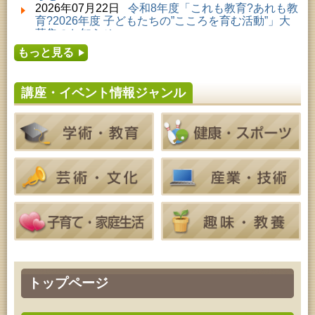
2026年08月01日 ～ 2026年08月23日 (秋田市)
2026年07月22日
令和8年度「これも教育?あれも教
子どもの読書活動推進事業「夏休みは図書館へ行こ
育?2026年度 子どもたちの”こころを育む活動”」大
う－みんなの読みたい！知りたい！学びたい！をお
募集のお知らせ
手伝いします－」（資料展示）
2026年07月16日
令和8年度「中央シルバーエリア
2026年08月01日 ～ 2026年08月25日 (秋田市)
もっと見る
夏休み親子体験教室」募集のお知らせ
工房雑がみランド2026
2026年07月14日
令和8年度 秋田県児童会館「み
2026年08月04日 ～ 2026年09月27日 (秋田市)
らいあ」2026年7月イベントのお知らせ
特別展「超写実 ホキ美術館名品展」
講座・イベント情報ジャンル
2026年07月11日
令和8年度 あきた芸術劇場「ミ
2026年08月06日 (秋田市)
ルハス」2026年7月のイベントスケジュールのお知
高齢者教育「しおかぜ大学」
らせ
2026年08月06日 (秋田市)
2026年07月10日
令和8年度 株式会社パソナ「キ
家庭教育「わくわく家族講座」
ャリアコンサルタント相談」のお知らせ
2026年08月06日 (秋田市)
2026年07月10日
令和8年度 株式会社パソナ「キ
青少年教育「親子チャレンジ体験活動推進事業『料
ャリア形成リスキリング支援センター」紹介のお知
理教室』」
らせ
2026年08月06日 (秋田市)
青少年教育 「THE KAGAKU」
2026年08月06日 (秋田市)
家庭教育「中央家庭教育学級」
2026年08月07日 (秋田市)
乳幼児・青少年教育「夏休み子ども講座『マーブル
アートでツリー＆ネックレスを作ってみよう』」
2026年08月07日 (秋田市)
トップページ
青少年教育「点字体験教室」
2026年08月07日 (秋田市)