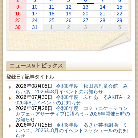
2
3
4
5
6
7
8
2026年07月11日 ～ 2026年08月30日 (秋田市)
9
10
11
12
13
14
15
特別展「わけあって絶滅しました。展」
16
17
18
19
20
21
22
2026年07月14日 ～ 2026年08月23日 (秋田市)
23
24
25
26
27
28
29
子どもの読書活動推進事業「夏休みは図書館へ行こ
30
31
1
2
3
4
5
う－みんなの読みたい！知りたい！学びたい！をお
手伝いします－」（資料展示）
2026年07月25日 ～ 2026年09月06日 (美郷町)
美郷町学友館特別展「加藤明見 森に生きるツキノワ
グマ～1年の記録～」
2026年08月01日 ～ 2026年08月30日 (秋田市)
乳幼児・青少年教育「夏休み資料展示」
ニュース&トピックス
2026年08月01日 ～ 2026年08月30日 (秋田市)
成人教育「研修室開放」
登録日 / 記事タイトル
2026年08月01日 ～ 2026年08月23日 (秋田市)
乳幼児・青少年教育「図書館クイズラリー」
2026年08月05日
令和8年度 秋田県児童会館「み
2026年08月01日 ～ 2026年09月23日 (秋田市)
らいあ」2026年8月イベントのお知らせ
おかえりなさい！佐竹本三十六歌仙絵とゆかりの名
2026年07月30日
令和8年度 ふれあーるAKITA・2
品
026年8月イベントのお知らせ
2026年08月01日 ～ 2026年08月23日 (大館市)
2026年07月28日
令和8年度 コミュニケーション
清澄コレクション未公開絵画展
カフェ～アサーティブに語ろう～2026年開催日時の
2026年08月01日 ～ 2026年08月16日 (秋田市)
お知らせ
音と会話を楽しむ朝の図書館
2026年07月25日
令和8年度 あきた芸術劇場「ミ
2026年08月01日 ～ 2026年09月23日 (秋田市)
ルハス」2026年8月のイベントスケジュールのお知
佐竹氏の名宝、雄大なる歴史を想う～武と雅～
らせ