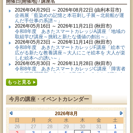
開催日(開催地) / 講座名
2026年04月29日 ～ 2026年08月22日 (由利本荘市)
企画展「藍染めの記憶と本荘刺し子展～北前船が運
んだ手仕事の系譜～」
2026年05月16日 ～ 2026年11月21日 (秋田市)
令和8年度 あきたスマートカレッジA講座「地域の
取組学び講座～挑戦と新たな価値の創出～」
2026年05月23日 ～ 2026年11月14日 (秋田市)
令和8年度 あきたスマートカレッジF講座「絵本で
広がる新たな教養講座～大人にこそ絵本を 大人が楽
しむ絵本への誘い～」
2026年05月30日 ～ 2026年11月28日 (秋田市)
令和8年度 あきたスマートカレッジC講座「障害者
の生涯学習講座～みんなで学ぼう、みんなで楽しも
う～」
もっと見る
2026年06月02日 ～ 2026年11月30日 (秋田市)
令和8年度前期「かぞくぶっくぱっく」
2026年06月06日 ～ 2026年10月17日 (秋田市)
今月の講座・イベントカレンダー
令和8年度 あきたスマートカレッジD講座「防災講
座～自助力と共助力を高める～」
2026年06月27日 ～ 2026年09月05日 (秋田市)
2026年8月
令和8年度 あきたスマートカレッジB講座「熟議フ
日
月
火
水
木
金
土
ァシリテーター講座 ～熟議をつくろう！～」
26
27
28
29
30
31
1
2026年07月01日 ～ 2026年09月23日 (仙北市)
千葉克介写真展 ～自然の息吹～