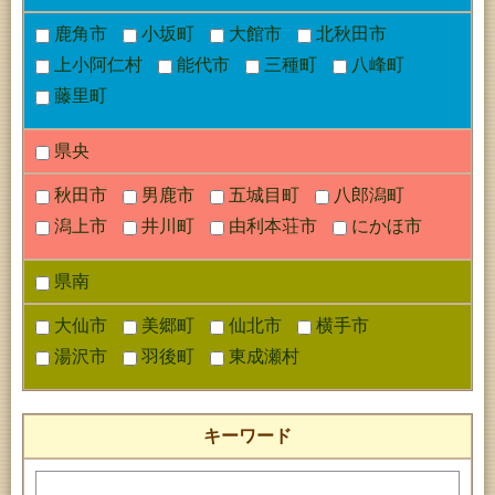
鹿角市
小坂町
大館市
北秋田市
上小阿仁村
能代市
三種町
八峰町
藤里町
県央
秋田市
男鹿市
五城目町
八郎潟町
潟上市
井川町
由利本荘市
にかほ市
県南
大仙市
美郷町
仙北市
横手市
湯沢市
羽後町
東成瀬村
キーワード