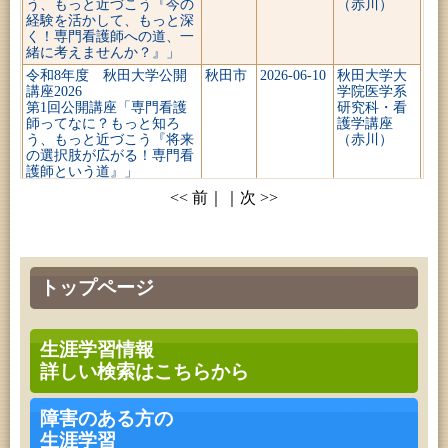
う、もっと近づこう『今の
（赤川）
経験を活かして、もっと深
く！専門看護師への道、一
緒に考えませんか？』」
令和8年度 秋田大学公開
秋田市
2026-06-10
秋田大学大
講座2026
学院医学系
第1回公開講座「専門看護
研究科・看
師ってなに？もっと知ろ
護学講座
う、もっと近づこう『将来
（赤川）
の選択肢が広がる！専門看
護師という道』」
<< 前｜｜次 >>
トップページ
生涯学習情報
詳しい検索はこちらから
障害のある方の
生涯学習