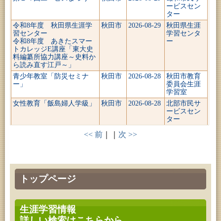
ービスセン
ター
令和8年度 秋田県生涯学
秋田市
2026-08-29
秋田県生涯
習センター
学習センタ
令和8年度 あきたスマー
ー
トカレッジE講座「東大史
料編纂所協力講座～史料か
ら読み直す江戸～」
青少年教室「防災セミナ
秋田市
2026-08-28
秋田市教育
ー」
委員会生涯
学習室
女性教育「飯島婦人学級」
秋田市
2026-08-28
北部市民サ
ービスセン
ター
成人教育「古文書解読講
秋田市
2026-08-28
きららとし
<< 前
｜｜
次 >>
座」
ょかん雄和
図書館
高齢者教育「高齢者学級
秋田市
2026-08-27
河辺市民サ
『せせらぎ塾』」
ービスセン
ター
トップページ
高齢者教育「中通地区高齢
秋田市
2026-08-27
中央市民サ
者学級」
ービスセン
ター
生涯学習情報
成人教育「中央ナイスミド
秋田市
2026-08-26
中央市民サ
詳しい検索はこちらから
ルカレッジ」
ービスセン