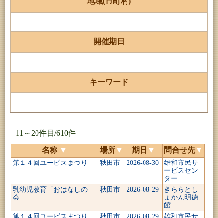
地域(市町村)
開催期日
キーワード
11～20件目/610件
名称
▼
場所
▼
期日
▼
問合せ先
▼
第１４回ユービスまつり
秋田市
2026-08-30
雄和市民サ
ービスセン
ター
乳幼児教育「おはなしの
秋田市
2026-08-29
きららとし
会」
ょかん明徳
館
第１４回ユービスまつり
秋田市
2026-08-29
雄和市民サ