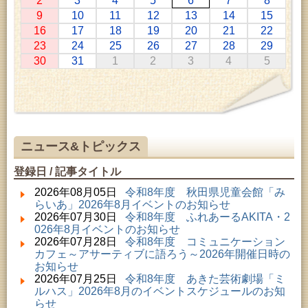
2
3
4
5
6
7
8
2026年07月11日 ～ 2026年08月30日 (秋田市)
9
10
11
12
13
14
15
特別展「わけあって絶滅しました。展」
16
17
18
19
20
21
22
2026年07月14日 ～ 2026年08月23日 (秋田市)
23
24
25
26
27
28
29
子どもの読書活動推進事業「夏休みは図書館へ行こ
30
31
1
2
3
4
5
う－みんなの読みたい！知りたい！学びたい！をお
手伝いします－」（資料展示）
2026年07月25日 ～ 2026年09月06日 (美郷町)
美郷町学友館特別展「加藤明見 森に生きるツキノワ
グマ～1年の記録～」
2026年08月01日 ～ 2026年08月30日 (秋田市)
乳幼児・青少年教育「夏休み資料展示」
ニュース&トピックス
2026年08月01日 ～ 2026年08月30日 (秋田市)
成人教育「研修室開放」
登録日 / 記事タイトル
2026年08月01日 ～ 2026年08月23日 (秋田市)
乳幼児・青少年教育「図書館クイズラリー」
2026年08月05日
令和8年度 秋田県児童会館「み
2026年08月01日 ～ 2026年09月23日 (秋田市)
らいあ」2026年8月イベントのお知らせ
おかえりなさい！佐竹本三十六歌仙絵とゆかりの名
2026年07月30日
令和8年度 ふれあーるAKITA・2
品
026年8月イベントのお知らせ
2026年08月01日 ～ 2026年08月23日 (大館市)
2026年07月28日
令和8年度 コミュニケーション
清澄コレクション未公開絵画展
カフェ～アサーティブに語ろう～2026年開催日時の
2026年08月01日 ～ 2026年08月16日 (秋田市)
お知らせ
音と会話を楽しむ朝の図書館
2026年07月25日
令和8年度 あきた芸術劇場「ミ
2026年08月01日 ～ 2026年09月23日 (秋田市)
ルハス」2026年8月のイベントスケジュールのお知
佐竹氏の名宝、雄大なる歴史を想う～武と雅～
らせ