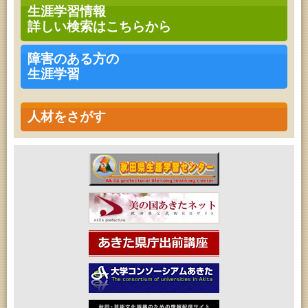
高齢者教育「南星大学」
生涯学習情報
2026年08月08日 (秋田市)
詳しい検索はこちらから
青少年・家庭・成人教育「不思議アートのぞき箱ワ
ークショップ」
2026年08月08日 (秋田市)
障害のある方の
乳幼児・青少年教育「朝のこどもとしょかんタイ
生涯学習
ム」
2026年08月08日 (秋田市)
乳幼児教育「フォンテ文庫のおはなし会」
2026年08月08日 (秋田市)
人材をさがす
乳幼児教育・青少年教育「おりがみの会」
2026年08月08日 (秋田市)
乳幼児教育「おはなしの会」
2026年08月09日 (秋田市)
青少年・家庭・成人教育「不思議アートのぞき箱ワ
ークショップ」
2026年08月11日 (秋田市)
令和8年度 椎名雄一郎オルガンレクチャーコンサー
ト
2026年08月14日 (秋田市)
成人教育「古文書解読講座」
2026年08月15日 (秋田市)
乳幼児教育「パンダのえほん修理屋さん」
2026年08月15日 (秋田市)
乳幼児教育・青少年教育「おはなしの会」