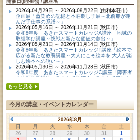
開催日(開催地) / 講座名
2026年04月29日 ～ 2026年08月22日 (由利本荘市)
企画展「藍染めの記憶と本荘刺し子展～北前船が運
んだ手仕事の系譜～」
2026年05月16日 ～ 2026年11月21日 (秋田市)
令和8年度 あきたスマートカレッジA講座「地域の
取組学び講座～挑戦と新たな価値の創出～」
2026年05月23日 ～ 2026年11月14日 (秋田市)
令和8年度 あきたスマートカレッジF講座「絵本で
広がる新たな教養講座～大人にこそ絵本を 大人が楽
しむ絵本への誘い～」
2026年05月30日 ～ 2026年11月28日 (秋田市)
令和8年度 あきたスマートカレッジC講座「障害者
の生涯学習講座～みんなで学ぼう、みんなで楽しも
う～」
もっと見る
2026年06月02日 ～ 2026年11月30日 (秋田市)
令和8年度前期「かぞくぶっくぱっく」
2026年06月06日 ～ 2026年10月17日 (秋田市)
今月の講座・イベントカレンダー
令和8年度 あきたスマートカレッジD講座「防災講
座～自助力と共助力を高める～」
2026年06月27日 ～ 2026年09月05日 (秋田市)
2026年8月
令和8年度 あきたスマートカレッジB講座「熟議フ
日
月
火
水
木
金
土
ァシリテーター講座 ～熟議をつくろう！～」
26
27
28
29
30
31
1
2026年07月01日 ～ 2026年09月23日 (仙北市)
千葉克介写真展 ～自然の息吹～