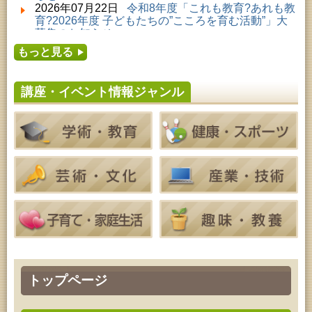
2026年08月01日 ～ 2026年08月23日 (秋田市)
2026年07月22日
令和8年度「これも教育?あれも教
子どもの読書活動推進事業「夏休みは図書館へ行こ
育?2026年度 子どもたちの”こころを育む活動”」大
う－みんなの読みたい！知りたい！学びたい！をお
募集のお知らせ
手伝いします－」（資料展示）
2026年07月16日
令和8年度「中央シルバーエリア
2026年08月01日 ～ 2026年08月25日 (秋田市)
もっと見る
夏休み親子体験教室」募集のお知らせ
工房雑がみランド2026
2026年07月14日
令和8年度 秋田県児童会館「み
2026年08月04日 ～ 2026年09月27日 (秋田市)
らいあ」2026年7月イベントのお知らせ
特別展「超写実 ホキ美術館名品展」
講座・イベント情報ジャンル
2026年07月11日
令和8年度 あきた芸術劇場「ミ
2026年08月06日 (秋田市)
ルハス」2026年7月のイベントスケジュールのお知
高齢者教育「しおかぜ大学」
らせ
2026年08月06日 (秋田市)
2026年07月10日
令和8年度 株式会社パソナ「キ
家庭教育「わくわく家族講座」
ャリアコンサルタント相談」のお知らせ
2026年08月06日 (秋田市)
2026年07月10日
令和8年度 株式会社パソナ「キ
青少年教育「親子チャレンジ体験活動推進事業『料
ャリア形成リスキリング支援センター」紹介のお知
理教室』」
らせ
2026年08月06日 (秋田市)
青少年教育 「THE KAGAKU」
2026年08月06日 (秋田市)
家庭教育「中央家庭教育学級」
2026年08月07日 (秋田市)
乳幼児・青少年教育「夏休み子ども講座『マーブル
アートでツリー＆ネックレスを作ってみよう』」
2026年08月07日 (秋田市)
トップページ
青少年教育「点字体験教室」
2026年08月07日 (秋田市)