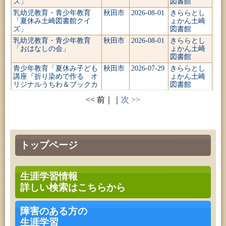
ズ」
図書館
乳幼児教育・青少年教育
秋田市
2026-08-01
きららとし
「夏休み土崎図書館クイ
ょかん土崎
ズ」
図書館
乳幼児教育・青少年教育
秋田市
2026-08-01
きららとし
「おはなしの会」
ょかん土崎
図書館
青少年教育「夏休み子ども
秋田市
2026-07-29
きららとし
講座『折り染めで作る オ
ょかん土崎
リジナルうちわ＆ブックカ
図書館
バー』」
<< 前｜｜
次 >>
青少年教育「小学生の選書
秋田市
2026-07-26
きららとし
体験」
ょかん土崎
図書館
乳幼児教育・青少年教育
秋田市
2026-07-25
きららとし
「おはなしの会」
ょかん土崎
トップページ
図書館
青少年教育「小学生の選書
秋田市
2026-07-25
きららとし
体験」
ょかん土崎
生涯学習情報
図書館
詳しい検索はこちらから
障害のある方の
生涯学習