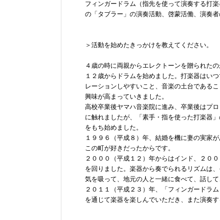
フィンガードラム（指先を使って演奏する打楽
の「タブラー」の演奏活動、啓蒙活働、演奏者
＞活動を始めたきっかけを教えてください。
４歳の時に両親からエレクトーンを贈られたの
１２歳からドラムを始めました。打楽器はいつ
レーションしやすいこと、音楽の土台であるこ
興味が高まっていきました。
高校卒業後ヤマハ音楽院に進み、卒業後はプロ
に触れましたが、「素手・指を使った打楽器」
をもち始めました。
１９９６（平成８）年、結婚を機に妻の実家が
この町が好きだったからです。
２０００（平成１２）年からはインド、２００
を回りました。楽器から奏でられるリズムは、
気を吸って、地元の人と一緒に食べて、話して
２０１１（平成２３）年、「フィンガードラム
を通じて楽器を楽しんでいただき、また演奏す