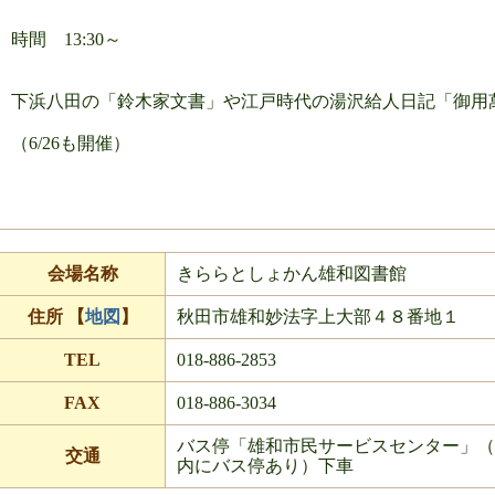
時間 13:30～
下浜八田の「鈴木家文書」や江戸時代の湯沢給人日記「御用
（6/26も開催）
会場名称
きららとしょかん雄和図書館
住所 【
地図
】
秋田市雄和妙法字上大部４８番地１
TEL
018-886-2853
FAX
018-886-3034
バス停「雄和市民サービスセンター」（
交通
内にバス停あり）下車