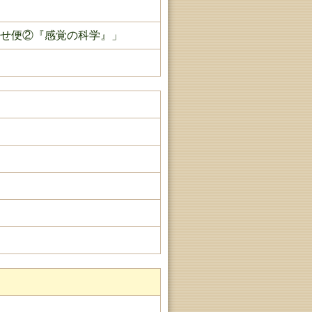
せ便②『感覚の科学』」