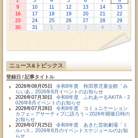
2
3
4
5
6
7
8
2026年07月11日 ～ 2026年08月30日 (秋田市)
9
10
11
12
13
14
15
特別展「わけあって絶滅しました。展」
16
17
18
19
20
21
22
2026年07月14日 ～ 2026年08月23日 (秋田市)
23
24
25
26
27
28
29
子どもの読書活動推進事業「夏休みは図書館へ行こ
30
31
1
2
3
4
5
う－みんなの読みたい！知りたい！学びたい！をお
手伝いします－」（資料展示）
2026年07月25日 ～ 2026年09月06日 (美郷町)
美郷町学友館特別展「加藤明見 森に生きるツキノワ
グマ～1年の記録～」
2026年08月01日 ～ 2026年08月30日 (秋田市)
成人教育「研修室開放」
ニュース&トピックス
2026年08月01日 ～ 2026年08月23日 (大館市)
清澄コレクション未公開絵画展
登録日 / 記事タイトル
2026年08月01日 ～ 2026年09月23日 (秋田市)
佐竹氏の名宝、雄大なる歴史を想う～武と雅～
2026年08月05日
令和8年度 秋田県児童会館「み
2026年08月01日 ～ 2026年08月16日 (秋田市)
らいあ」2026年8月イベントのお知らせ
音と会話を楽しむ朝の図書館
2026年07月30日
令和8年度 ふれあーるAKITA・2
2026年08月01日 ～ 2026年08月23日 (秋田市)
026年8月イベントのお知らせ
乳幼児・青少年教育「図書館クイズラリー」
2026年07月28日
令和8年度 コミュニケーション
2026年08月01日 ～ 2026年08月30日 (秋田市)
カフェ～アサーティブに語ろう～2026年開催日時の
乳幼児・青少年教育「夏休み資料展示」
お知らせ
2026年08月01日 ～ 2026年08月25日 (秋田市)
2026年07月25日
令和8年度 あきた芸術劇場「ミ
工房雑がみランド2026
ルハス」2026年8月のイベントスケジュールのお知
2026年08月01日 ～ 2026年08月23日 (秋田市)
らせ