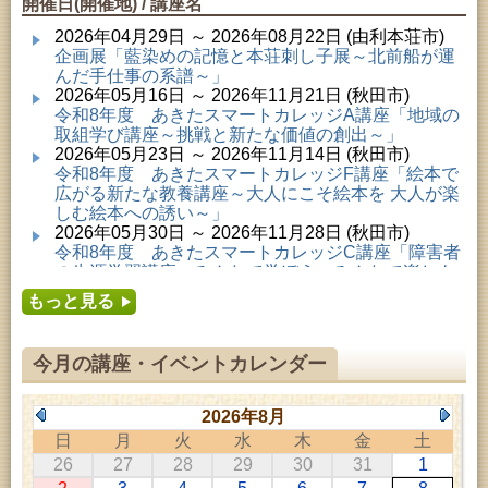
開催日(開催地) / 講座名
2026年04月29日 ～ 2026年08月22日 (由利本荘市)
企画展「藍染めの記憶と本荘刺し子展～北前船が運
んだ手仕事の系譜～」
2026年05月16日 ～ 2026年11月21日 (秋田市)
令和8年度 あきたスマートカレッジA講座「地域の
取組学び講座～挑戦と新たな価値の創出～」
2026年05月23日 ～ 2026年11月14日 (秋田市)
令和8年度 あきたスマートカレッジF講座「絵本で
広がる新たな教養講座～大人にこそ絵本を 大人が楽
しむ絵本への誘い～」
2026年05月30日 ～ 2026年11月28日 (秋田市)
令和8年度 あきたスマートカレッジC講座「障害者
の生涯学習講座～みんなで学ぼう、みんなで楽しも
う～」
もっと見る
2026年06月02日 ～ 2026年11月30日 (秋田市)
令和8年度前期「かぞくぶっくぱっく」
2026年06月06日 ～ 2026年10月17日 (秋田市)
今月の講座・イベントカレンダー
令和8年度 あきたスマートカレッジD講座「防災講
座～自助力と共助力を高める～」
2026年06月27日 ～ 2026年09月05日 (秋田市)
2026年8月
令和8年度 あきたスマートカレッジB講座「熟議フ
日
月
火
水
木
金
土
ァシリテーター講座 ～熟議をつくろう！～」
26
27
28
29
30
31
1
2026年07月01日 ～ 2026年09月23日 (仙北市)
千葉克介写真展 ～自然の息吹～