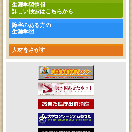
ークショップ」
生涯学習情報
2026年08月11日 (秋田市)
詳しい検索はこちらから
令和8年度 椎名雄一郎オルガンレクチャーコンサー
ト
2026年08月14日 (秋田市)
障害のある方の
成人教育「古文書解読講座」
生涯学習
2026年08月15日 (秋田市)
乳幼児教育・青少年教育「おはなしの会」
2026年08月15日 (秋田市)
乳幼児教育「作ってあそぼう工作会『レインボース
人材をさがす
ティック』を作ろう！」
2026年08月15日 (秋田市)
乳幼児教育「パンダのえほん修理屋さん」
2026年08月17日 (秋田市)
高齢者教育「茨島七丁目地区高齢者学級」
2026年08月17日 (秋田市)
女性教育「ミセスセミナー大住」
2026年08月17日 (秋田市)
家庭教育「わくわく家族講座」
2026年08月18日 (秋田市)
乳幼児教育「ペンギン幼児学級」
2026年08月18日 (秋田市)
高齢者教育「泉地区高齢者学級」
2026年08月18日 (秋田市)
高齢者教育「秋田おもと高齢者大学」