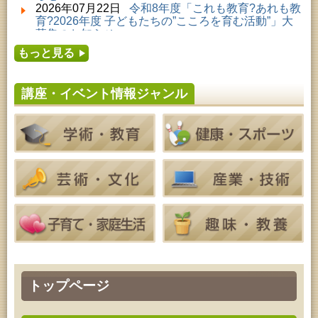
子どもの読書活動推進事業「夏休みは図書館へ行こ
2026年07月22日
令和8年度「これも教育?あれも教
う－みんなの読みたい！知りたい！学びたい！をお
育?2026年度 子どもたちの”こころを育む活動”」大
手伝いします－」（資料展示）
募集のお知らせ
2026年08月01日 ～ 2026年09月23日 (秋田市)
2026年07月16日
令和8年度「中央シルバーエリア
おかえりなさい！佐竹本三十六歌仙絵とゆかりの名
もっと見る
夏休み親子体験教室」募集のお知らせ
品
2026年07月14日
令和8年度 秋田県児童会館「み
2026年08月04日 ～ 2026年09月27日 (秋田市)
らいあ」2026年7月イベントのお知らせ
特別展「超写実 ホキ美術館名品展」
講座・イベント情報ジャンル
2026年07月11日
令和8年度 あきた芸術劇場「ミ
2026年08月08日 (秋田市)
ルハス」2026年7月のイベントスケジュールのお知
乳幼児教育・青少年教育「おりがみの会」
らせ
2026年08月08日 ～ 2026年08月09日 (秋田市)
2026年07月10日
令和8年度 株式会社パソナ「キ
青少年・成人・家庭教育「夏のファミリーキャン
ャリアコンサルタント相談」のお知らせ
プ」
2026年07月10日
令和8年度 株式会社パソナ「キ
2026年08月08日 (秋田市)
ャリア形成リスキリング支援センター」紹介のお知
青少年・家庭・成人教育「不思議アートのぞき箱ワ
らせ
ークショップ」
2026年08月08日 (秋田市)
乳幼児・青少年教育「朝のこどもとしょかんタイ
ム」
2026年08月08日 (秋田市)
乳幼児教育「おはなしの会」
2026年08月08日 (秋田市)
乳幼児教育「フォンテ文庫のおはなし会」
トップページ
2026年08月09日 (秋田市)
青少年・家庭・成人教育「不思議アートのぞき箱ワ