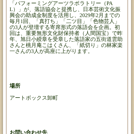
「パフォーミングアーツラボラトリー（PA
L）」が、落語協会と提携し、日本芸術文化振
興会の助成金制度を活用し、2029年2月までの
毎月1回、「真打ち」「二ツ目」「色物芸人」
の3人が登壇する寄席形式の落語会を企画。初
回は、重要無形文化財保持者（人間国宝）で昨
年、旭日小綬章を受章した落語家の五街道雲助
さんと桃月庵こはくさん、「紙切り」の林家楽
一さんの3人が高座に上がります。
場所
アートボックス卸町
お問い合わせ先